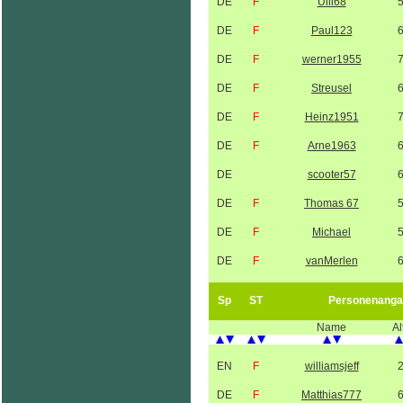
DE
F
Ulli68
DE
F
Paul123
DE
F
werner1955
DE
F
Streusel
DE
F
Heinz1951
DE
F
Arne1963
DE
scooter57
DE
F
Thomas 67
DE
F
Michael
DE
F
vanMerlen
Sp
ST
Personenanga
Name
Al
EN
F
williamsjeff
DE
F
Matthias777