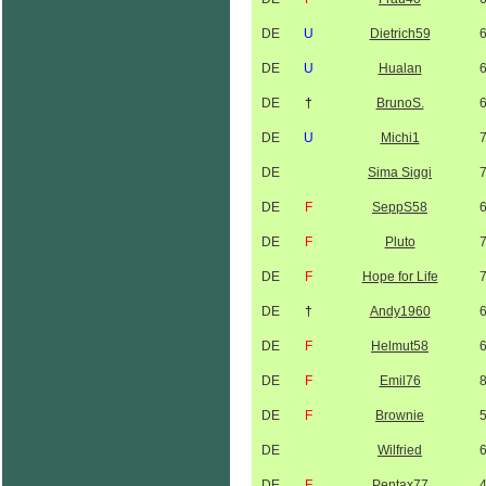
DE
U
Dietrich59
DE
U
Hualan
DE
†
BrunoS.
DE
U
Michi1
DE
Sima Siggi
DE
F
SeppS58
DE
F
Pluto
DE
F
Hope for Life
DE
†
Andy1960
DE
F
Helmut58
DE
F
Emil76
DE
F
Brownie
DE
Wilfried
DE
F
Pentax77