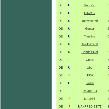
DE
U
Hardy58
DE
U
Oliver S.
DE
U
Tomwhite79
DE
U
Gunter
DE
U
Timeline
DE
N
JoeJoe1968
DE
N
Honda Biker
DE
F
Chrisi
DE
U
tybe
DE
F
t1959
DE
U
Stocki
DE
RolandHO
DE
F
jan1976
DE
F
MANFRED SEITZ