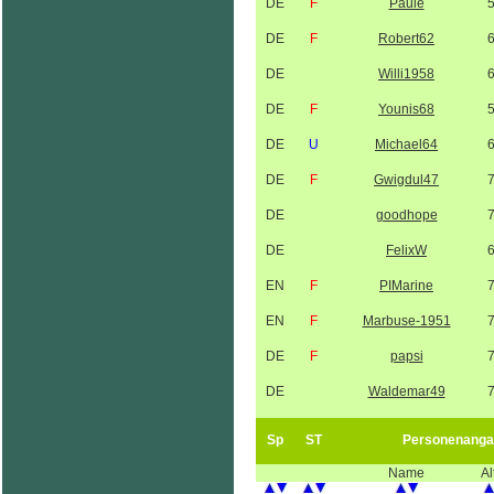
DE
F
Paule
DE
F
Robert62
DE
Willi1958
DE
F
Younis68
DE
U
Michael64
DE
F
Gwigdul47
DE
goodhope
DE
FelixW
EN
F
PIMarine
EN
F
Marbuse-1951
DE
F
papsi
DE
Waldemar49
Sp
ST
Personenanga
Name
Al