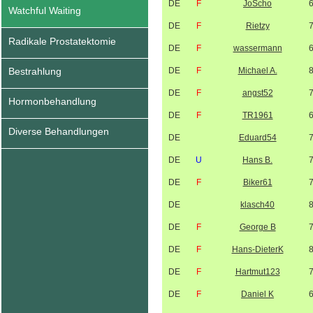
DE
F
JoScho
Watchful Waiting
DE
F
Rietzy
Radikale Prostatektomie
DE
F
wassermann
Bestrahlung
DE
F
Michael A.
DE
F
angst52
Hormonbehandlung
DE
F
TR1961
Diverse Behandlungen
DE
Eduard54
DE
U
Hans B.
DE
F
Biker61
DE
klasch40
DE
F
George B
DE
F
Hans-DieterK
DE
F
Hartmut123
DE
F
Daniel K