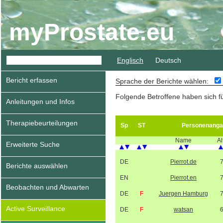
myProstate.eu
Englisch
Deutsch
Bericht erfassen
Sprache der Berichte wählen:
Folgende Betroffene haben sich f
Anleitungen und Infos
Therapiebeurteilungen
Sp
ST
Personenanga
Name
Al
Erweiterte Suche
DE
Pierrot.de
Berichte auswählen
EN
Pierrot.en
Beobachten und Abwarten
DE
F
Juergen Hamburg
Active Surveillance
DE
F
watsan