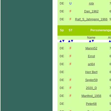
DE
U
rotx
DE
F
Dan_1962
DE
F
Ralf_S_Jahrgang_1966
Sp
ST
Personenanga
Name
Al
DE
F
Manni52
DE
F
Ernst
DE
F
ari64
DE
Herr Bert
DE
F
Segler59
DE
F
2020_D
DE
F
Manfred_1956
DE
Peter68