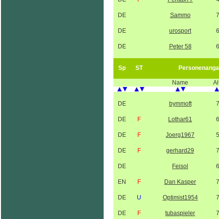
DE
Sammo
DE
urosport
DE
Peter 58
Sp
ST
Personenanga
Name
Al
DE
bymmoft
DE
F
Lothar61
DE
F
Joerg1967
DE
F
gerhard29
DE
Feisol
EN
F
Dan Kasper
DE
U
Optimist1954
DE
F
tubaspieler