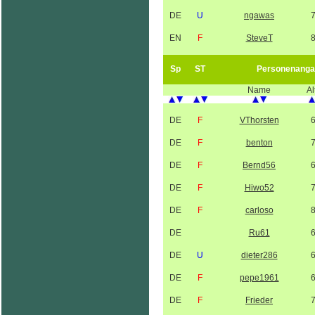
DE
U
ngawas
EN
F
SteveT
Sp
ST
Personenanga
Name
Al
DE
F
VThorsten
DE
F
benton
DE
F
Bernd56
DE
F
Hiwo52
DE
F
carloso
DE
Ru61
DE
U
dieter286
DE
F
pepe1961
DE
F
Frieder