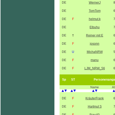
DE
WernerJ
DE
TomTom
DE
F
helmut.k
DE
Elbuhu
DE
†
Reiner mit E
DE
F
josonn
DE
U
MichaNRW
DE
F
manu
DE
F
LJM_NRW_56
Sp
ST
Personenanga
Name
Al
DE
F
KräuterFrank
DE
F
Hartmut S
DE
F
Frau40