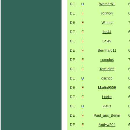
DE
U
Werner61
DE
F
rolfw64
DE
F
Winnie
DE
F
Ibo44
DE
F
GS49
DE
F
Bernhard11
DE
F
cumulus
DE
F
Tom1965
DE
U
oschco
DE
F
Martin9559
DE
F
Locke
DE
U
klaus
DE
F
Paul_aus_Berlin
DE
F
Andyw204