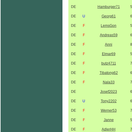
DE
Hamburger71
DE
U
Georg61
DE
F
LemsGon
DE
F
Andreas59
DE
F
Anni
DE
F
Elmar69
DE
F
butz4711
DE
F
Tibatong62
DE
F
Nala33
DE
Josef2023
DE
U
Tony2202
DE
F
Werner53
DE
F
Janne
DE
F
AdlerHH