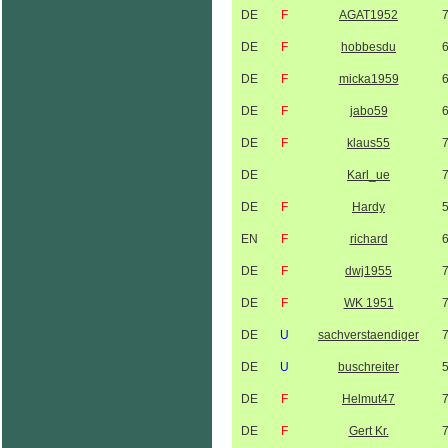
DE
F
AGAT1952
DE
F
hobbesdu
DE
F
micka1959
DE
F
jabo59
DE
F
klaus55
DE
Karl_ue
DE
F
Hardy
EN
F
richard
DE
F
dwj1955
DE
F
WK 1951
DE
U
sachverstaendiger
DE
U
buschreiter
DE
F
Helmut47
DE
F
Gert Kr.