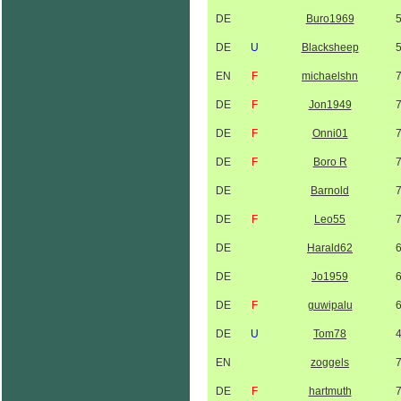
DE
Buro1969
DE
U
Blacksheep
EN
F
michaelshn
DE
F
Jon1949
DE
F
Onni01
DE
F
Boro R
DE
Barnold
DE
F
Leo55
DE
Harald62
DE
Jo1959
DE
F
guwipalu
DE
U
Tom78
EN
zoggels
DE
F
hartmuth