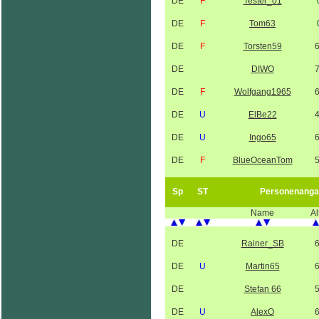
DE
F
Tester_01
DE
F
Tom63
DE
F
Torsten59
DE
DIWO
DE
F
Wolfgang1965
DE
U
ElBe22
DE
U
Ingo65
DE
F
BlueOceanTom
Sp
ST
Personenanga
Name
Al
DE
Rainer_SB
DE
U
Martin65
DE
Stefan 66
DE
U
AlexO