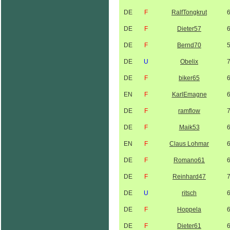
DE
F
RalfTongkrut
DE
F
Dieter57
DE
F
Bernd70
DE
U
Obelix
DE
F
biker65
EN
F
KarlEmagne
DE
F
ramflow
DE
F
Maik53
EN
F
Claus Lohmar
DE
F
Romano61
DE
F
Reinhard47
DE
U
ritsch
DE
F
Hoppela
DE
F
Dieter61