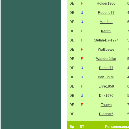
DE
F
Holger1960
DE
U
Redone77
DE
U
Manfred
DE
F
Karl69
DE
F
Stefan-BY-1974
DE
F
Wattloewe
DE
F
Wanderfalke
DE
U
Daniel77
DE
U
Ben_1978
DE
F
Ehre1959
DE
U
Dirk1970
DE
F
Thuryn
DE
Dietmar5
Sp
ST
Personenanga