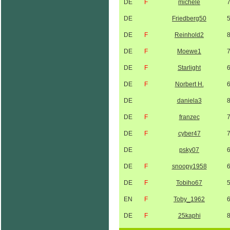
DE
F
michele
DE
Friedberg50
DE
F
Reinhold2
DE
F
Moewe1
DE
F
Starlight
DE
F
Norbert H.
DE
daniela3
DE
F
franzec
DE
F
cyber47
DE
psky07
DE
F
snoopy1958
DE
F
Tobiho67
EN
F
Toby_1962
DE
F
25kaphi