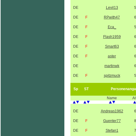
DE
Levil13
DE
F
RPwith47
DE
F
Eca_
DE
F
Flash1959
DE
F
Smart63
DE
F
aster
DE
martinwk
DE
F
spitzmuck
Sp
ST
Personenanga
Name
Al
DE
Andreas1962
DE
F
Guenter77
DE
F
Stefan1