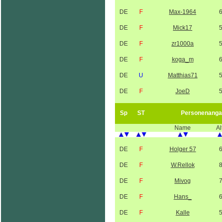
DE
F
Max-1964
DE
F
Mick17
DE
F
zr1000a
DE
F
koga_m
DE
U
Matthias71
DE
F
JoeD
Sp
ST
Personenanga
Name
Al
DE
F
Holger 57
DE
F
W.Rellok
DE
F
Mivog
DE
F
Hans_
DE
F
Kalle