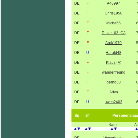
DE
F
A46997
DE
F
Chris1950
DE
F
Micha66
DE
F
Tester_03_GA
DE
F
Arek1970
DE
U
Harald48
DE
F
Klaus (A)
DE
F
wanderfreund
DE
F
bernd58
DE
F
Advo
DE
U
uwes2403
Sp
ST
Personenanga
Name
Al