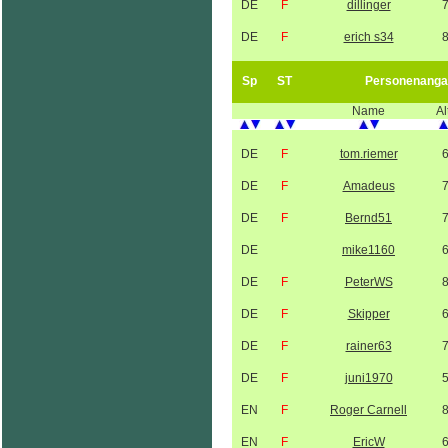
DE
F
dillinger
DE
F
erich s34
Sp
ST
Personenanga
Name
Al
DE
F
tom.riemer
DE
F
Amadeus
DE
F
Bernd51
DE
mike1160
DE
F
PeterWS
DE
F
Skipper
DE
F
rainer63
DE
F
juni1970
EN
F
Roger Carnell
EN
F
EricW