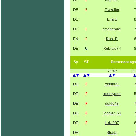
DE
F
Klaus52
DE
F
Traveller
DE
Ernstt
DE
F
timebender
EN
F
Don_R
DE
U
Rubrato74
Sp
ST
Personenanga
Name
Al
DE
F
Achim21
DE
F
tommyone
DE
F
dolde48
DE
F
Tochter_53
DE
F
Lutzi007
DE
Strada