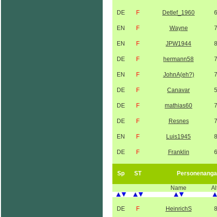
DE
F
Detlef_1960
EN
F
Wayne
EN
F
JPW1944
DE
F
hermann58
EN
F
JohnA(eh?)
DE
F
Canavar
DE
F
mathias60
DE
F
Resnes
EN
F
Luis1945
DE
F
Franklin
Sp
ST
Personenanga
Name
Al
DE
F
HeinrichS