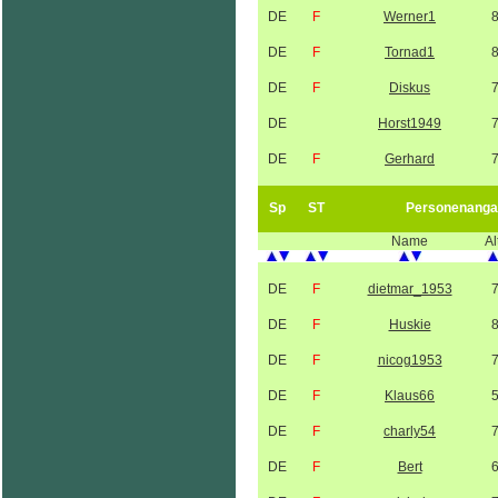
DE
F
Werner1
DE
F
Tornad1
DE
F
Diskus
DE
Horst1949
DE
F
Gerhard
Sp
ST
Personenanga
Name
Al
DE
F
dietmar_1953
DE
F
Huskie
DE
F
nicog1953
DE
F
Klaus66
DE
F
charly54
DE
F
Bert