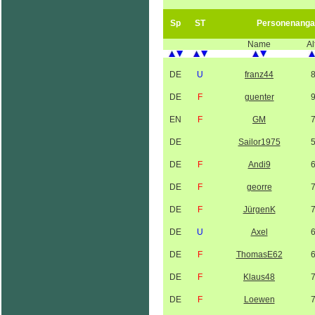
Sp
ST
Personenanga
Name
Al
DE
U
franz44
DE
F
guenter
EN
F
GM
DE
Sailor1975
DE
F
Andi9
DE
F
georre
DE
F
JürgenK
DE
U
Axel
DE
F
ThomasE62
DE
F
Klaus48
DE
F
Loewen