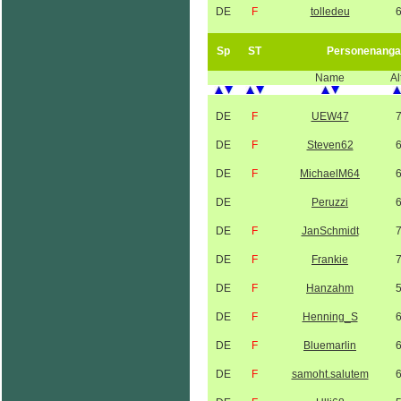
DE
F
tolledeu
Sp
ST
Personenanga
Name
Al
DE
F
UEW47
DE
F
Steven62
DE
F
MichaelM64
DE
Peruzzi
DE
F
JanSchmidt
DE
F
Frankie
DE
F
Hanzahm
DE
F
Henning_S
DE
F
Bluemarlin
DE
F
samoht.salutem