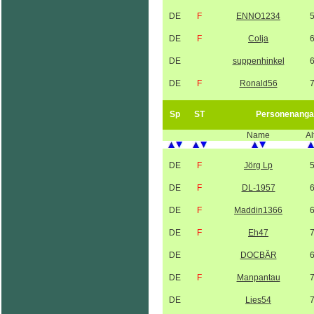
DE
F
ENNO1234
DE
F
Colja
DE
suppenhinkel
DE
F
Ronald56
Sp
ST
Personenanga
Name
Al
DE
F
Jörg Lp
DE
F
DL-1957
DE
F
Maddin1366
DE
F
Eh47
DE
DOCBÄR
DE
F
Manpantau
DE
Lies54