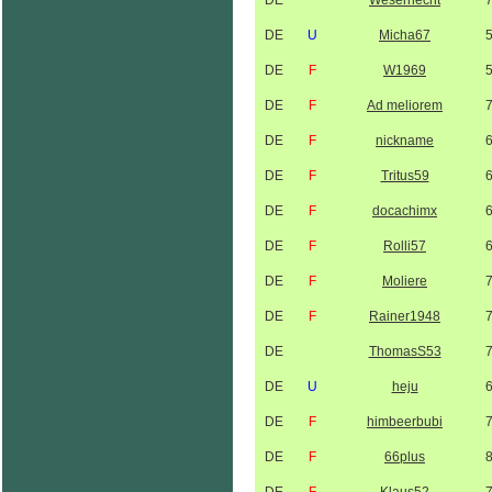
DE
Weserhecht
DE
U
Micha67
DE
F
W1969
DE
F
Ad meliorem
DE
F
nickname
DE
F
Tritus59
DE
F
docachimx
DE
F
Rolli57
DE
F
Moliere
DE
F
Rainer1948
DE
ThomasS53
DE
U
heju
DE
F
himbeerbubi
DE
F
66plus