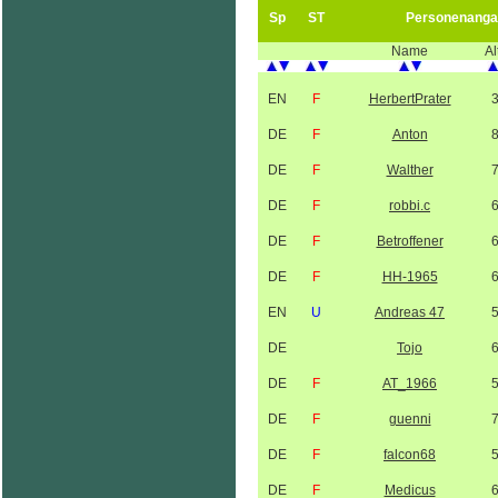
Sp
ST
Personenanga
Name
Al
EN
F
HerbertPrater
DE
F
Anton
DE
F
Walther
DE
F
robbi.c
DE
F
Betroffener
DE
F
HH-1965
EN
U
Andreas 47
DE
Tojo
DE
F
AT_1966
DE
F
guenni
DE
F
falcon68
DE
F
Medicus