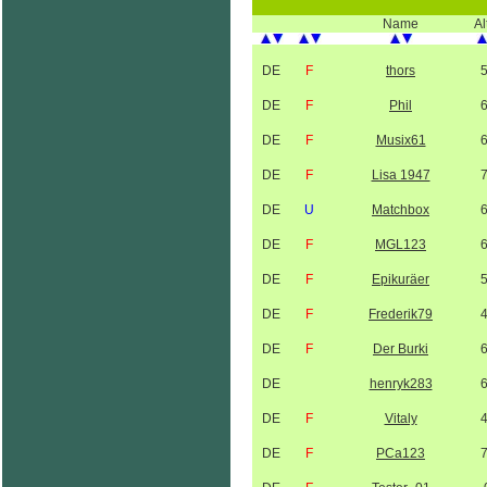
Name
Al
DE
F
thors
DE
F
Phil
DE
F
Musix61
DE
F
Lisa 1947
DE
U
Matchbox
DE
F
MGL123
DE
F
Epikuräer
DE
F
Frederik79
DE
F
Der Burki
DE
henryk283
DE
F
Vitaly
DE
F
PCa123