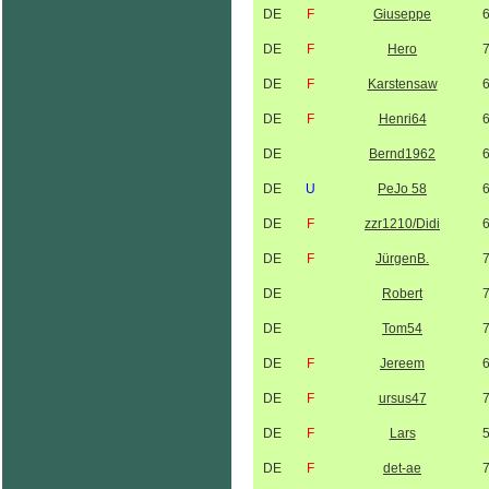
DE
F
Giuseppe
DE
F
Hero
DE
F
Karstensaw
DE
F
Henri64
DE
Bernd1962
DE
U
PeJo 58
DE
F
zzr1210/Didi
DE
F
JürgenB.
DE
Robert
DE
Tom54
DE
F
Jereem
DE
F
ursus47
DE
F
Lars
DE
F
det-ae