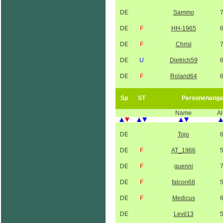
DE
Sammo
DE
F
HH-1965
DE
F
Chrisi
DE
U
Dietrich59
DE
F
Roland64
Sp
ST
Personenanga
Name
Al
DE
Tojo
DE
F
AT_1966
DE
F
guenni
DE
F
falcon68
DE
F
Medicus
DE
Levil13