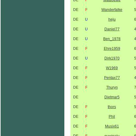
DE
F
Wattloewe
DE
F
Wanderfalke
DE
U
heju
DE
U
Daniel77
DE
U
Ben_1978
DE
F
Ehre1959
DE
U
Dirk1970
DE
F
W1969
DE
F
Pentax77
DE
F
Thuryn
DE
Dietmar5
DE
F
thors
DE
F
Phil
DE
F
Musix61