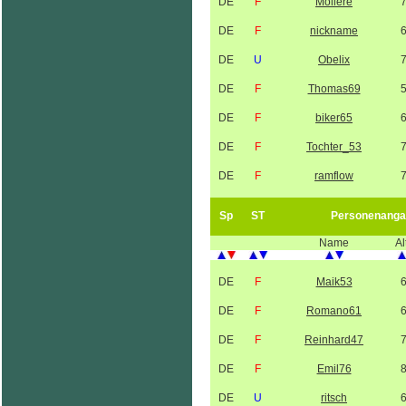
DE
F
Moliere
DE
F
nickname
DE
U
Obelix
DE
F
Thomas69
DE
F
biker65
DE
F
Tochter_53
DE
F
ramflow
Sp
ST
Personenanga
Name
Al
DE
F
Maik53
DE
F
Romano61
DE
F
Reinhard47
DE
F
Emil76
DE
U
ritsch