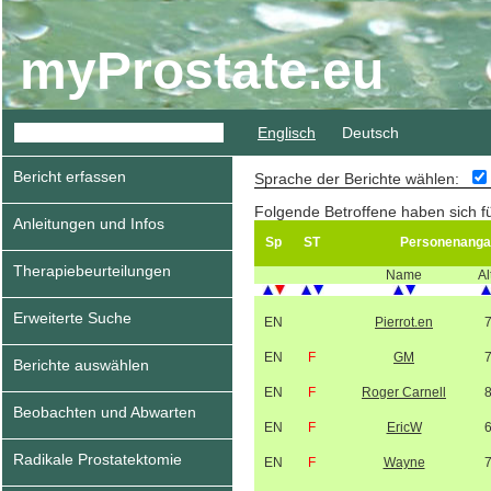
myProstate.eu
Englisch
Deutsch
Bericht erfassen
Sprache der Berichte wählen:
Folgende Betroffene haben sich f
Anleitungen und Infos
Sp
ST
Personenanga
Therapiebeurteilungen
Name
Al
Erweiterte Suche
EN
Pierrot.en
EN
F
GM
Berichte auswählen
EN
F
Roger Carnell
Beobachten und Abwarten
EN
F
EricW
Radikale Prostatektomie
EN
F
Wayne