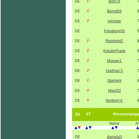
DE
F
Boro R
DE
F
Bernd56
DE
F
michele
DE
Friedberg50
DE
F
Reinhold2
DE
F
KräuterFrank
DE
F
Moewe1
DE
F
Hartmut S
DE
F
Starlight
DE
F
Hiwo52
DE
F
Norbert H.
Sp
ST
Personenanga
Name
Al
DE
daniela3