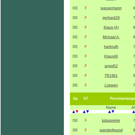
DE
F
wassermann
DE
F
gerhard29
DE
F
Klaus (A)
DE
F
Michael A.
DE
F
hartmuth
DE
F
Klaus48
DE
F
angst52
DE
F
TR1961
DE
F
Loewen
Sp
ST
Personenanga
Name
Al
DE
F
tubaspieler
DE
F
wanderfreund