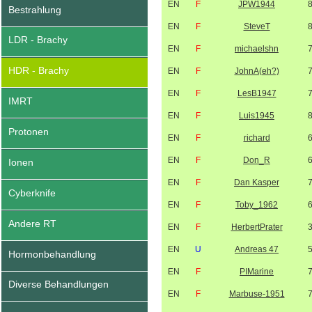
EN
F
JPW1944
Bestrahlung
EN
F
SteveT
LDR - Brachy
EN
F
michaelshn
HDR - Brachy
EN
F
JohnA(eh?)
EN
F
LesB1947
IMRT
EN
F
Luis1945
Protonen
EN
F
richard
EN
F
Don_R
Ionen
EN
F
Dan Kasper
Cyberknife
EN
F
Toby_1962
Andere RT
EN
F
HerbertPrater
EN
U
Andreas 47
Hormonbehandlung
EN
F
PIMarine
Diverse Behandlungen
EN
F
Marbuse-1951