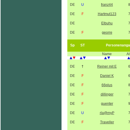
DE
U
franz44
DE
F
Hartmut123
DE
Elbuhu
DE
F
georre
Sp
ST
Personenanga
Name
Al
DE
†
Reiner mit E
DE
F
Daniel K
DE
F
66plus
DE
F
dillinger
DE
F
guenter
DE
U
rla@myP
DE
F
Traveller