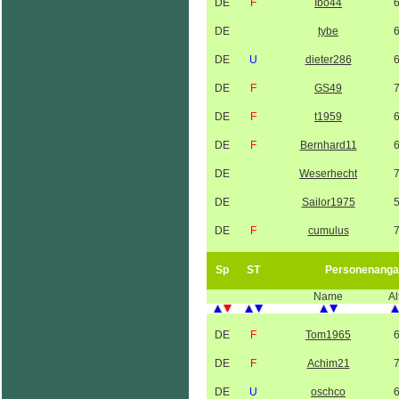
DE
F
Ibo44
DE
tybe
DE
U
dieter286
DE
F
GS49
DE
F
t1959
DE
F
Bernhard11
DE
Weserhecht
DE
Sailor1975
DE
F
cumulus
Sp
ST
Personenanga
Name
Al
DE
F
Tom1965
DE
F
Achim21
DE
U
oschco