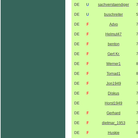
DE
U
sachverstaendiger
DE
U
buschreiter
DE
F
Advo
DE
F
Helmut47
DE
F
benton
DE
F
Gert Kr.
DE
F
Werner1
DE
F
Tornad1
DE
F
Jon1949
DE
F
Diskus
DE
Horst1949
DE
F
Gerhard
DE
F
dietmar_1953
DE
F
Huskie