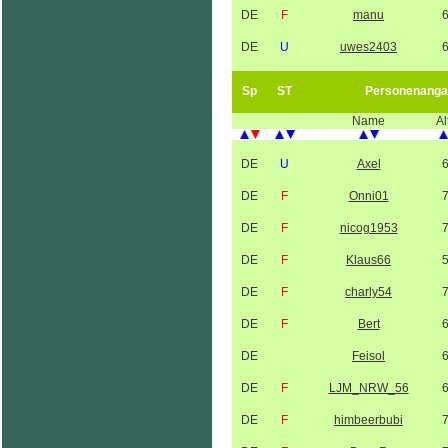
DE
F
manu
DE
U
uwes2403
Sp
ST
Personenanga
Name
Al
DE
U
Axel
DE
F
Onni01
DE
F
nicog1953
DE
F
Klaus66
DE
F
charly54
DE
F
Bert
DE
Feisol
DE
F
LJM_NRW_56
DE
F
himbeerbubi