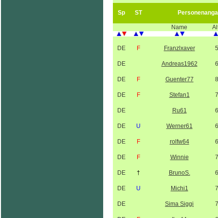
Sp
ST
Personenanga
Name
Al
DE
F
Franzlxaver
DE
Andreas1962
DE
F
Guenter77
DE
F
Stefan1
DE
Ru61
DE
U
Werner61
DE
F
rolfw64
DE
F
Winnie
DE
†
BrunoS.
DE
U
Michi1
DE
Sima Siggi