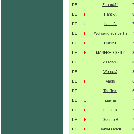
DE
Eduard54
DE
F
Hans-J.
DE
U
Hans B.
DE
F
Wolfgang aus Berlin
DE
F
Biker61
DE
F
MANFRED SEITZ
DE
klasch40
DE
WernerJ
DE
F
Andi9
DE
TomTom
DE
U
ngawas
DE
F
helmut.k
DE
F
George B
DE
F
Hans-DieterK