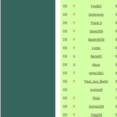
DE
F
Fred63
DE
F
tommyone
DE
F
Frank.S
DE
F
SeppS58
DE
F
Martin9559
DE
F
Locke
DE
U
Berle65
DE
U
klaus
DE
F
pepe1961
DE
F
Paul_aus_Berlin
DE
bymmoft
DE
F
Pluto
DE
F
Andyw204
DE
F
Tritus59