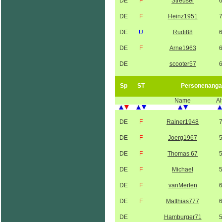
DE
F
Streusel
DE
F
Heinz1951
DE
U
Rudi88
DE
F
Arne1963
DE
scooter57
Sp
ST
Personenanga
Name
Al
DE
F
Rainer1948
DE
F
Joerg1967
DE
F
Thomas 67
DE
F
Michael
DE
F
vanMerlen
DE
F
Matthias777
DE
Hamburger71