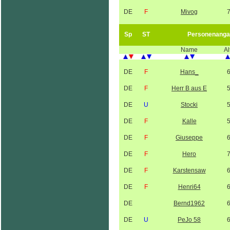
DE
F
Mivog
Sp
ST
Personenanga
Name
Al
DE
F
Hans_
DE
F
Herr B aus E
DE
U
Stocki
DE
F
Kalle
DE
F
Giuseppe
DE
F
Hero
DE
F
Karstensaw
DE
F
Henri64
DE
Bernd1962
DE
U
PeJo 58