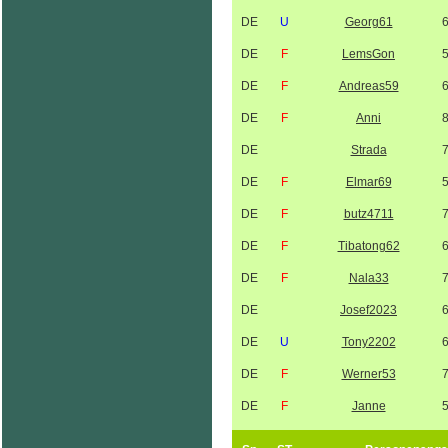
DE
U
Georg61
DE
F
LemsGon
DE
F
Andreas59
DE
F
Anni
DE
Strada
DE
F
Elmar69
DE
F
butz4711
DE
F
Tibatong62
DE
F
Nala33
DE
Josef2023
DE
U
Tony2202
DE
F
Werner53
DE
F
Janne