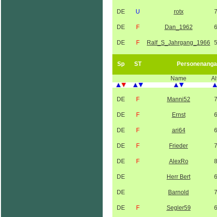
DE
U
rotx
DE
F
Dan_1962
DE
F
Ralf_S_Jahrgang_1966
Sp
ST
Personenanga
Name
Al
DE
F
Manni52
DE
F
Ernst
DE
F
ari64
DE
F
Frieder
DE
F
AlexRo
DE
Herr Bert
DE
Barnold
DE
F
Segler59