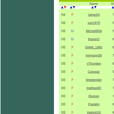
Name
Al
DE
F
rainer63
DE
F
juni1970
DE
U
MichaNRW
DE
U
RainerS
DE
F
Detlef_1960
DE
F
hermann58
DE
F
VThorsten
DE
F
Canavar
DE
F
timebender
DE
F
mathias60
DE
F
Resnes
DE
F
Franklin
DE
F
HeinrichS