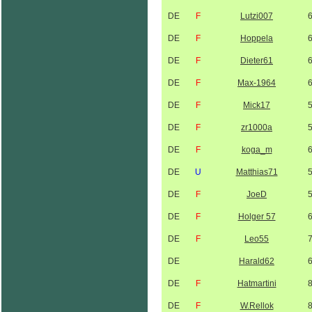
DE
F
Lutzi007
DE
F
Hoppela
DE
F
Dieter61
DE
F
Max-1964
DE
F
Mick17
DE
F
zr1000a
DE
F
koga_m
DE
U
Matthias71
DE
F
JoeD
DE
F
Holger 57
DE
F
Leo55
DE
Harald62
DE
F
Hatmartini
DE
F
W.Rellok