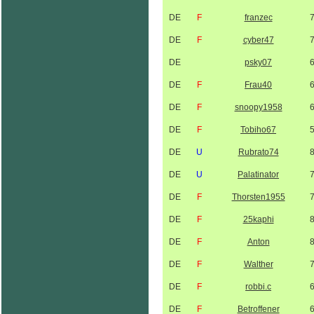
DE
F
franzec
DE
F
cyber47
DE
psky07
DE
F
Frau40
DE
F
snoopy1958
DE
F
Tobiho67
DE
U
Rubrato74
DE
U
Palatinator
DE
F
Thorsten1955
DE
F
25kaphi
DE
F
Anton
DE
F
Walther
DE
F
robbi.c
DE
F
Betroffener