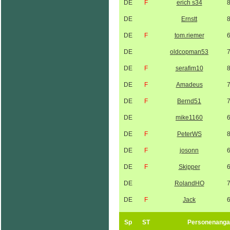
DE
F
erich s34
DE
Ernstt
DE
F
tom.riemer
DE
oldcopman53
DE
F
serafim10
DE
F
Amadeus
DE
F
Bernd51
DE
mike1160
DE
F
PeterWS
DE
F
josonn
DE
F
Skipper
DE
RolandHO
DE
F
Jack
Sp
ST
Personenanga