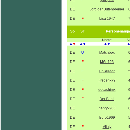
DE
F
guwipalu
DE
Jörg der Butenbremer
DE
F
Lisa 1947
Sp
ST
Personenanga
Name
Al
DE
U
Matchbox
DE
F
MGL123
DE
F
Epikuräer
DE
F
Frederik79
DE
F
docachimx
DE
F
Der Burki
DE
henryk283
DE
Buro1969
DE
F
Vitaly