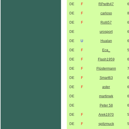
DE
F
RPwith47
DE
F
carloso
DE
F
Rolli57
DE
urosport
DE
U
Hualan
DE
F
Eca_
DE
F
Flash1959
DE
F
Flüstermann
DE
F
Smart63
DE
F
aster
DE
martinwk
DE
Peter 58
DE
F
Arek1970
DE
F
spitzmuck