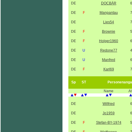
DE
DOCBÄR
DE
F
Manpantau
DE
Lies54
DE
F
Brownie
DE
F
Holger1960
DE
U
Redone77
DE
U
Manfred
DE
F
Karl69
Sp
ST
Personenanga
Name
Al
DE
Wilfried
DE
Jo1959
DE
F
Stefan-BY-1974