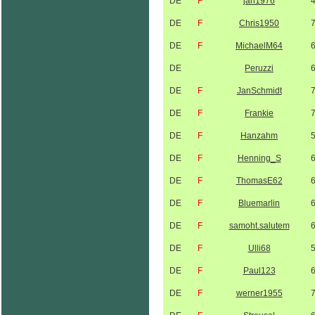
DE
F
jan1976
DE
F
Chris1950
DE
F
MichaelM64
DE
Peruzzi
DE
F
JanSchmidt
DE
F
Frankie
DE
F
Hanzahm
DE
F
Henning_S
DE
F
ThomasE62
DE
F
Bluemarlin
DE
F
samoht.salutem
DE
F
Ulli68
DE
F
Paul123
DE
F
werner1955