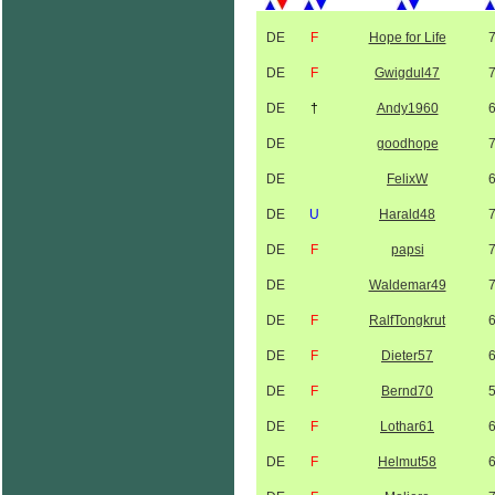
DE
F
Hope for Life
DE
F
Gwigdul47
DE
†
Andy1960
DE
goodhope
DE
FelixW
DE
U
Harald48
DE
F
papsi
DE
Waldemar49
DE
F
RalfTongkrut
DE
F
Dieter57
DE
F
Bernd70
DE
F
Lothar61
DE
F
Helmut58