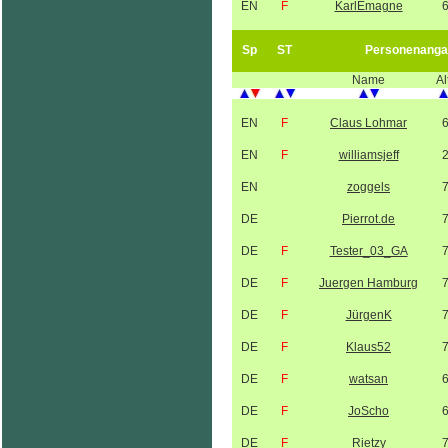
EN
F
KarlEmagne
Sp
ST
Personenanga
Name
Al
EN
F
Claus Lohmar
EN
F
williamsjeff
EN
zoggels
DE
Pierrot.de
DE
F
Tester_03_GA
DE
F
Juergen Hamburg
DE
F
JürgenK
DE
F
Klaus52
DE
F
watsan
DE
F
JoScho
DE
F
Rietzy