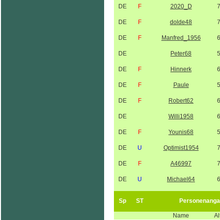
DE
F
2020_D
DE
F
dolde48
DE
F
Manfred_1956
DE
Peter68
DE
F
Hinnerk
DE
F
Paule
DE
F
Robert62
DE
Willi1958
DE
F
Younis68
DE
U
Optimist1954
DE
F
A46997
DE
U
Michael64
Sp
ST
Personenanga
Name
Al