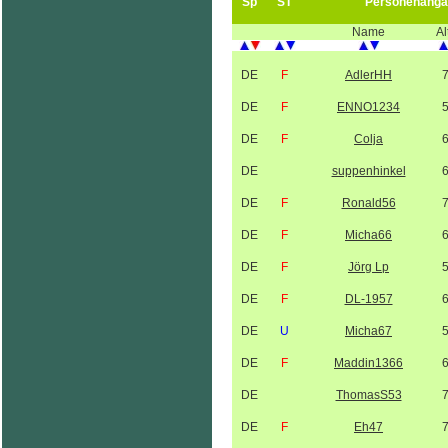
Sp
ST
Personenanga
Name
Al
DE
F
AdlerHH
DE
F
ENNO1234
DE
F
Colja
DE
suppenhinkel
DE
F
Ronald56
DE
F
Micha66
DE
F
Jörg Lp
DE
F
DL-1957
DE
U
Micha67
DE
F
Maddin1366
DE
ThomasS53
DE
F
Eh47