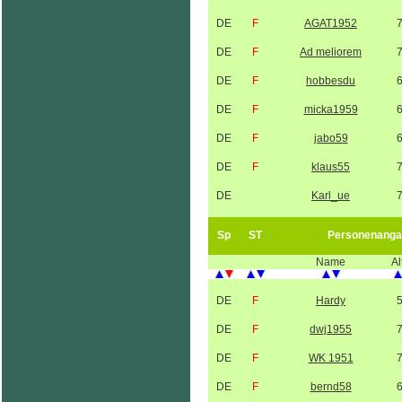
DE
F
AGAT1952
DE
F
Ad meliorem
DE
F
hobbesdu
DE
F
micka1959
DE
F
jabo59
DE
F
klaus55
DE
Karl_ue
Sp
ST
Personenanga
Name
Al
DE
F
Hardy
DE
F
dwj1955
DE
F
WK 1951
DE
F
bernd58