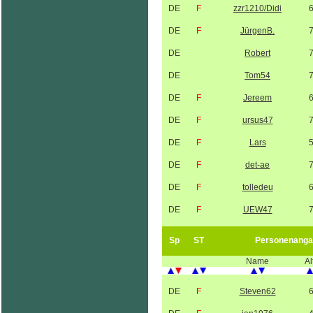
DE
F
zzr1210/Didi
DE
F
JürgenB.
DE
Robert
DE
Tom54
DE
F
Jereem
DE
F
ursus47
DE
F
Lars
DE
F
det-ae
DE
F
tolledeu
DE
F
UEW47
Sp
ST
Personenanga
Name
Al
DE
F
Steven62