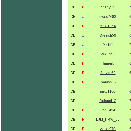
DE
F
charly54
DE
U
uwes2403
DE
F
Max-1964
DE
U
Dietrich59
DE
U
Michi1
DE
F
WK 1951
DE
F
Hinnerk
DE
F
Steven62
DE
F
Thomas 67
DE
mike1160
DE
RolandHO
DE
F
Jon1949
DE
F
LJM_NRW_56
DE
F
Arek1970