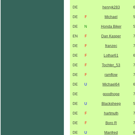
DE
henryk283
DE
F
Michael
DE
N
Honda Biker
EN
F
Dan Kasper
DE
F
franzec
DE
F
Lothar61
DE
F
Tochter_53
DE
F
ramflow
DE
U
Michael64
DE
goodhope
DE
U
Blacksheep
DE
F
hartmuth
DE
F
Boro R
DE
U
Manfred