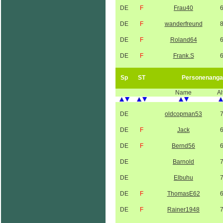
DE
F
Frau40
DE
F
wanderfreund
DE
F
Roland64
DE
F
Frank.S
Sp
ST
Personenanga
Name
Al
DE
oldcopman53
DE
F
Jack
DE
F
Bernd56
DE
Barnold
DE
Elbuhu
DE
F
ThomasE62
DE
F
Rainer1948