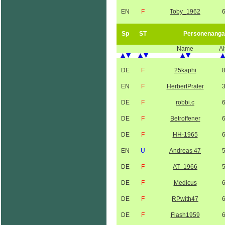
EN
F
Toby_1962
Sp
ST
Personenanga
Name
Al
DE
F
25kaphi
EN
F
HerbertPrater
DE
F
robbi.c
DE
F
Betroffener
DE
F
HH-1965
EN
U
Andreas 47
DE
F
AT_1966
DE
F
Medicus
DE
F
RPwith47
DE
F
Flash1959