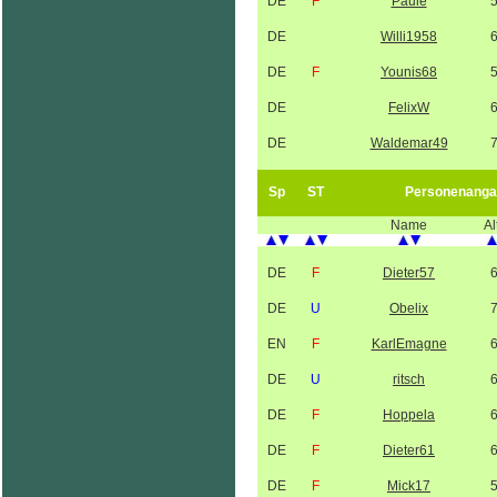
DE
F
Paule
DE
Willi1958
DE
F
Younis68
DE
FelixW
DE
Waldemar49
Sp
ST
Personenanga
Name
Al
DE
F
Dieter57
DE
U
Obelix
EN
F
KarlEmagne
DE
U
ritsch
DE
F
Hoppela
DE
F
Dieter61
DE
F
Mick17