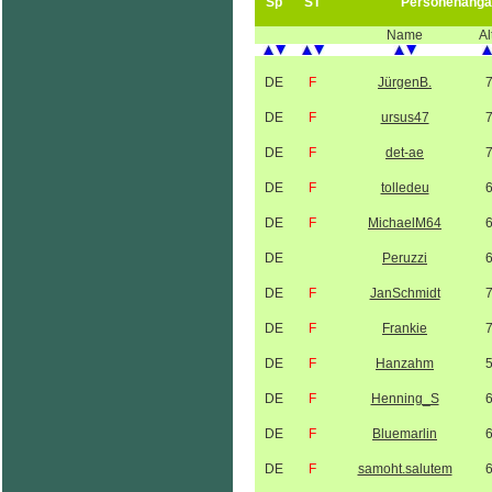
Sp
ST
Personenanga
Name
Al
DE
F
JürgenB.
DE
F
ursus47
DE
F
det-ae
DE
F
tolledeu
DE
F
MichaelM64
DE
Peruzzi
DE
F
JanSchmidt
DE
F
Frankie
DE
F
Hanzahm
DE
F
Henning_S
DE
F
Bluemarlin
DE
F
samoht.salutem