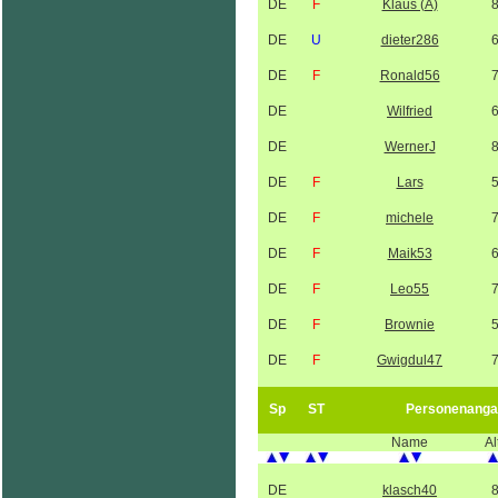
DE
F
Klaus (A)
DE
U
dieter286
DE
F
Ronald56
DE
Wilfried
DE
WernerJ
DE
F
Lars
DE
F
michele
DE
F
Maik53
DE
F
Leo55
DE
F
Brownie
DE
F
Gwigdul47
Sp
ST
Personenanga
Name
Al
DE
klasch40