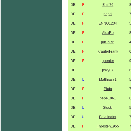
DE
F
Emil76
DE
F
papsi
DE
F
ENNO1234
DE
F
AlexRo
DE
F
jan1976
DE
F
KräuterFrank
DE
F
guenter
DE
psky07
DE
U
Matthias71
DE
F
Pluto
DE
F
pepe1961
DE
U
Stocki
DE
U
Palatinator
DE
F
Thorsten1955