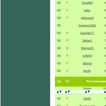
DE
F
Smart63
DE
F
aster
DE
F
spitzmuck
DE
Andreas1962
DE
F
Guenter77
DE
F
Stefan1
DE
U
Werner61
DE
F
rolfw64
DE
F
Winnie
DE
F
Ibo44
Sp
ST
Personenanga
Name
Al
DE
F
GS49