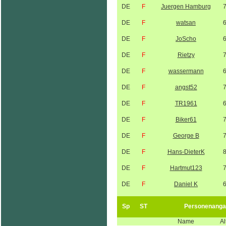
DE
F
Juergen Hamburg
DE
F
watsan
DE
F
JoScho
DE
F
Rietzy
DE
F
wassermann
DE
F
angst52
DE
F
TR1961
DE
F
Biker61
DE
F
George B
DE
F
Hans-DieterK
DE
F
Hartmut123
DE
F
Daniel K
Sp
ST
Personenanga
Name
Al