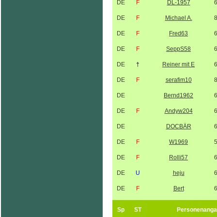
DE
F
DL-1957
DE
F
Michael A.
DE
F
Fred63
DE
F
SeppS58
DE
†
Reiner mit E
DE
F
serafim10
DE
Bernd1962
DE
F
Andyw204
DE
DOCBÄR
DE
F
W1969
DE
F
Rolli57
DE
U
heju
DE
F
Bert
Sp
ST
Personenanga