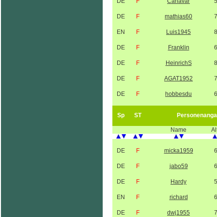
DE
F
Canavar
DE
F
mathias60
EN
F
Luis1945
DE
F
Franklin
DE
F
HeinrichS
DE
F
AGAT1952
DE
F
hobbesdu
Sp
ST
Personenanga
Name
Al
DE
F
micka1959
DE
F
jabo59
DE
F
Hardy
EN
F
richard
DE
F
dwj1955