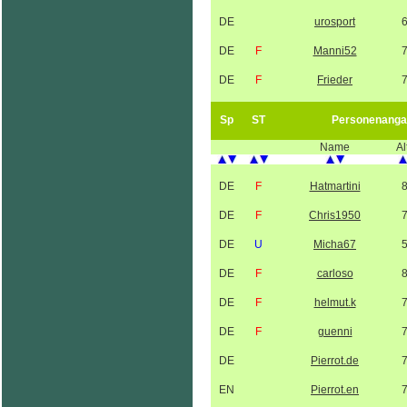
DE
urosport
DE
F
Manni52
DE
F
Frieder
Sp
ST
Personenanga
Name
Al
DE
F
Hatmartini
DE
F
Chris1950
DE
U
Micha67
DE
F
carloso
DE
F
helmut.k
DE
F
guenni
DE
Pierrot.de
EN
Pierrot.en