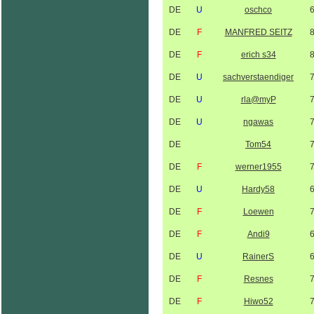
DE
U
oschco
DE
F
MANFRED SEITZ
DE
F
erich s34
DE
U
sachverstaendiger
DE
U
rla@myP
DE
U
ngawas
DE
Tom54
DE
F
werner1955
DE
U
Hardy58
DE
F
Loewen
DE
F
Andi9
DE
U
RainerS
DE
F
Resnes
DE
F
Hiwo52