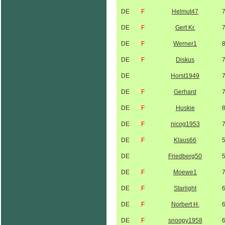
DE
F
Helmut47
DE
F
Gert Kr.
DE
F
Werner1
DE
F
Diskus
DE
Horst1949
DE
F
Gerhard
DE
F
Huskie
DE
F
nicog1953
DE
F
Klaus66
DE
Friedberg50
DE
F
Moewe1
DE
F
Starlight
DE
F
Norbert H.
DE
F
snoopy1958