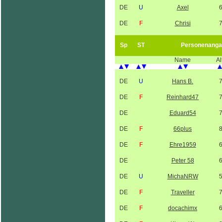
DE
U
Axel
DE
F
Chrisi
Sp
ST
Personenanga
Name
Al
DE
U
Hans B.
DE
F
Reinhard47
DE
Eduard54
DE
F
66plus
DE
F
Ehre1959
DE
Peter 58
DE
U
MichaNRW
DE
F
Traveller
DE
F
docachimx