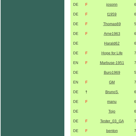
DE
F
josonn
DE
F
t1959
DE
F
Thomas69
DE
F
Arne1963
DE
Harald62
DE
F
Hope for Life
EN
F
Marbuse-1951
DE
Buro1969
EN
F
GM
DE
†
BrunoS.
DE
F
manu
DE
Tojo
DE
F
Tester_03_GA
DE
F
benton