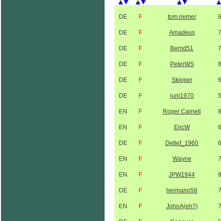
DE
F
tom.riemer
DE
F
Amadeus
DE
F
Bernd51
DE
F
PeterWS
DE
F
Skipper
DE
F
juni1970
EN
F
Roger Carnell
EN
F
EricW
DE
F
Detlef_1960
EN
F
Wayne
EN
F
JPW1944
DE
F
hermann58
EN
F
JohnA(eh?)