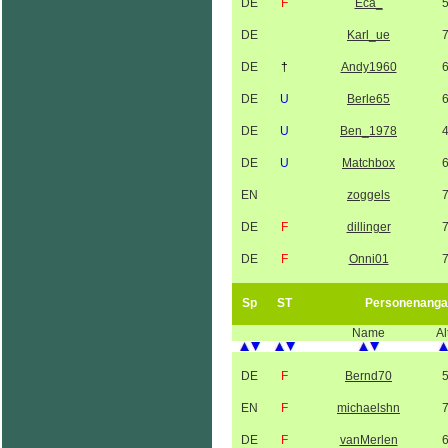
DE
F
Eca_
DE
Karl_ue
DE
†
Andy1960
DE
U
Berle65
DE
U
Ben_1978
DE
U
Matchbox
EN
zoggels
DE
F
dillinger
DE
F
Onni01
Sp
ST
Personenanga
Name
Al
DE
F
Bernd70
EN
F
michaelshn
DE
F
vanMerlen