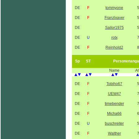
DE
F
tommyone
DE
F
Franzlxaver
DE
Sailor1975
DE
U
rotx
DE
F
Reinhold2
Sp
ST
Personenanga
Name
Al
DE
F
Tobiho67
DE
F
UEW47
DE
F
timebender
DE
F
Micha66
DE
U
buschreiter
DE
F
Walther