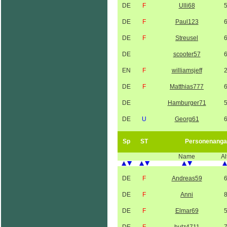
DE
F
Ulli68
DE
F
Paul123
DE
F
Streusel
DE
scooter57
EN
F
williamsjeff
DE
F
Matthias777
DE
Hamburger71
DE
U
Georg61
Sp
ST
Personenanga
Name
Al
DE
F
Andreas59
DE
F
Anni
DE
F
Elmar69