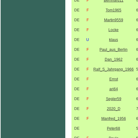
DE
F
Bernhard11
DE
F
Tom1965
DE
F
Martin9559
DE
F
Locke
DE
U
klaus
DE
F
Paul_aus_Berlin
DE
F
Dan_1962
DE
F
Ralf_S_Jahrgang_1966
DE
F
Ernst
DE
F
ari64
DE
F
Segler59
DE
F
2020_D
DE
F
Manfred_1956
DE
Peter68