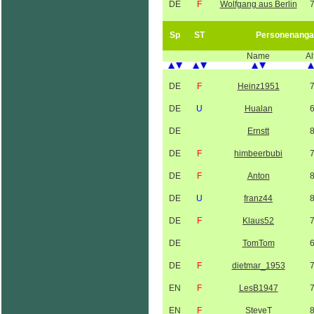
DE
F
Wolfgang aus Berlin
Sp
ST
Personenanga
Name
Al
DE
F
Heinz1951
DE
U
Hualan
DE
Ernstt
DE
F
himbeerbubi
DE
F
Anton
DE
U
franz44
DE
F
Klaus52
DE
TomTom
DE
F
dietmar_1953
EN
F
LesB1947
EN
F
SteveT