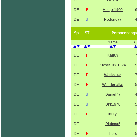
DE
Lies54
DE
F
Holger1960
DE
U
Redone77
Sp
ST
Personenanga
Name
Al
DE
F
Karl69
DE
F
Stefan-BY-1974
DE
F
Wattloewe
DE
F
Wanderfalke
DE
U
Daniel77
DE
U
Dirk1970
DE
F
Thuryn
DE
Dietmar5
DE
F
thors