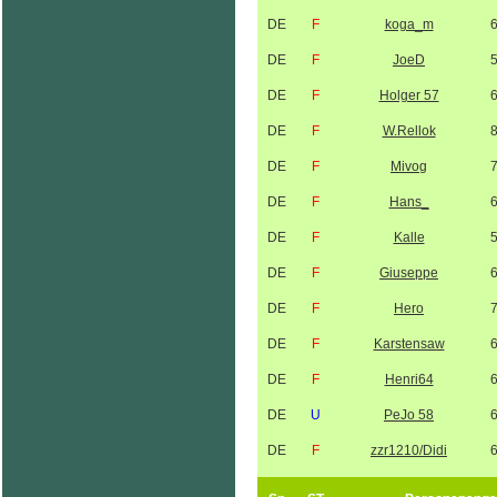
DE
F
koga_m
DE
F
JoeD
DE
F
Holger 57
DE
F
W.Rellok
DE
F
Mivog
DE
F
Hans_
DE
F
Kalle
DE
F
Giuseppe
DE
F
Hero
DE
F
Karstensaw
DE
F
Henri64
DE
U
PeJo 58
DE
F
zzr1210/Didi