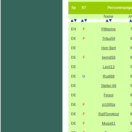
Sp
ST
Personenanga
Name
Al
EN
F
PIMarine
DE
F
Tritus59
DE
Herr Bert
DE
F
bernd58
DE
Levil13
DE
U
Rudi88
DE
Stefan 66
DE
Feisol
DE
F
zr1000a
DE
F
RalfTongkrut
DE
F
Musix61