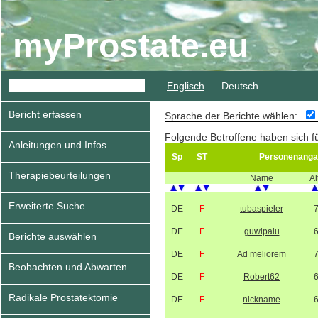
myProstate.eu
Englisch
Deutsch
Bericht erfassen
Sprache der Berichte wählen:
Folgende Betroffene haben sich f
Anleitungen und Infos
Sp
ST
Personenanga
Therapiebeurteilungen
Name
Al
Erweiterte Suche
DE
F
tubaspieler
DE
F
guwipalu
Berichte auswählen
DE
F
Ad meliorem
Beobachten und Abwarten
DE
F
Robert62
Radikale Prostatektomie
DE
F
nickname