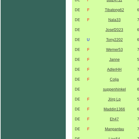
DE
F
butz4711
DE
F
Tibatong62
DE
F
Nala33
DE
Josef2023
DE
U
Tony2202
DE
F
Werner53
DE
F
Janne
DE
F
AdlerHH
DE
F
Colja
DE
suppenhinkel
DE
F
Jörg Lp
DE
F
Maddin1366
DE
F
Eh47
DE
F
Manpantau