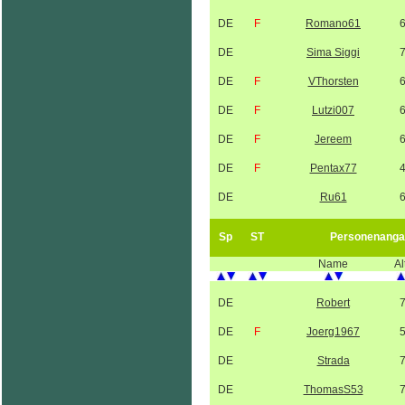
DE
F
Romano61
DE
Sima Siggi
DE
F
VThorsten
DE
F
Lutzi007
DE
F
Jereem
DE
F
Pentax77
DE
Ru61
Sp
ST
Personenanga
Name
Al
DE
Robert
DE
F
Joerg1967
DE
Strada
DE
ThomasS53