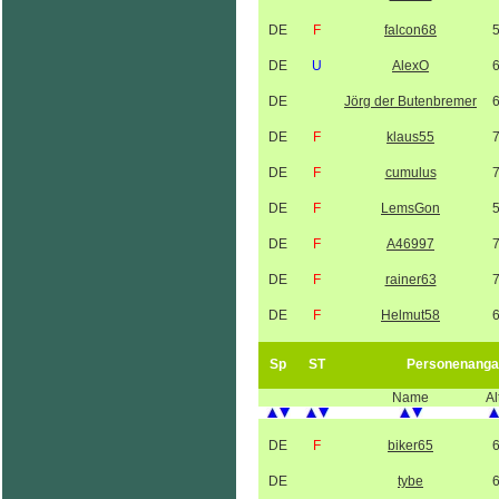
DE
F
falcon68
DE
U
AlexO
DE
Jörg der Butenbremer
DE
F
klaus55
DE
F
cumulus
DE
F
LemsGon
DE
F
A46997
DE
F
rainer63
DE
F
Helmut58
Sp
ST
Personenanga
Name
Al
DE
F
biker65
DE
tybe