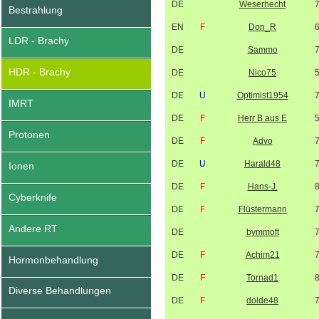
DE
Weserhecht
Bestrahlung
EN
F
Don_R
LDR - Brachy
DE
Sammo
HDR - Brachy
DE
Nico75
DE
U
Optimist1954
IMRT
DE
F
Herr B aus E
Protonen
DE
F
Advo
DE
U
Harald48
Ionen
DE
F
Hans-J.
Cyberknife
DE
F
Flüstermann
Andere RT
DE
bymmoft
DE
F
Achim21
Hormonbehandlung
DE
F
Tornad1
Diverse Behandlungen
DE
F
dolde48