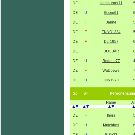
DE
Hamburger71
DE
U
Georg61
DE
F
Janne
DE
F
ENNO1234
DE
F
DL-1957
DE
DOCBÄR
DE
U
Redone77
DE
F
Wattloewe
DE
U
Dirk1970
Sp
ST
Personenanga
Name
Al
DE
F
thors
DE
U
Matchbox
DE
U
ElBe22