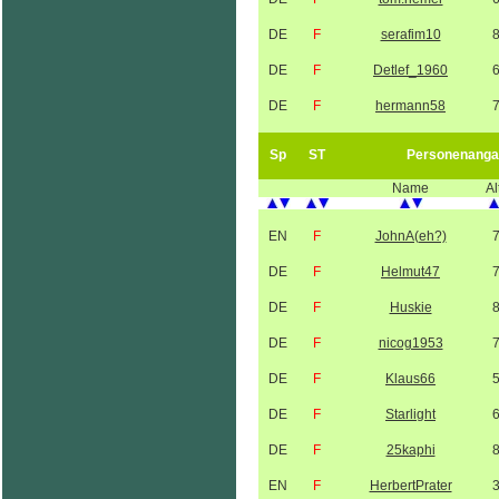
DE
F
serafim10
DE
F
Detlef_1960
DE
F
hermann58
Sp
ST
Personenanga
Name
Al
EN
F
JohnA(eh?)
DE
F
Helmut47
DE
F
Huskie
DE
F
nicog1953
DE
F
Klaus66
DE
F
Starlight
DE
F
25kaphi
EN
F
HerbertPrater