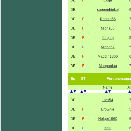
DE
F
Colja
DE
suppenhinkel
DE
F
Ronald56
DE
F
Micha66
DE
F
Jörg Lp
DE
U
Micha67
DE
F
Maddin1366
DE
F
Manpantau
Sp
ST
Personenanga
Name
Al
DE
Lies54
DE
F
Brownie
DE
F
Holger1960
DE
U
heju