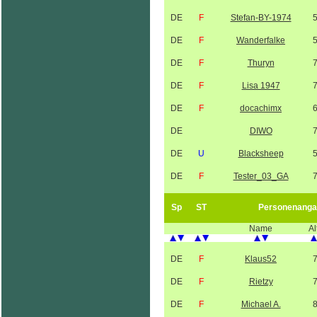
DE
F
Stefan-BY-1974
DE
F
Wanderfalke
DE
F
Thuryn
DE
F
Lisa 1947
DE
F
docachimx
DE
DIWO
DE
U
Blacksheep
DE
F
Tester_03_GA
Sp
ST
Personenanga
Name
Al
DE
F
Klaus52
DE
F
Rietzy
DE
F
Michael A.