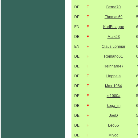
DE
F
Bernd70
DE
F
Thomas69
EN
F
KarlEmagne
DE
F
Maik53
EN
F
Claus Lohmar
DE
F
Romano61
DE
F
Reinhard47
DE
F
Hoppela
DE
F
Max-1964
DE
F
zr1000a
DE
F
koga_m
DE
F
JoeD
DE
F
Leo55
DE
F
Mivog