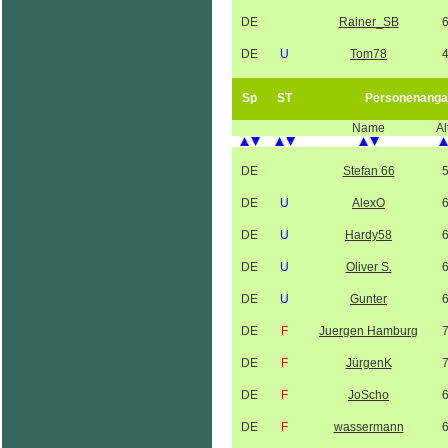
DE
Rainer_SB
DE
U
Tom78
Sp
ST
Personenanga
Name
Al
DE
Stefan 66
DE
U
AlexO
DE
U
Hardy58
DE
U
Oliver S.
DE
U
Gunter
DE
F
Juergen Hamburg
DE
F
JürgenK
DE
F
JoScho
DE
F
wassermann