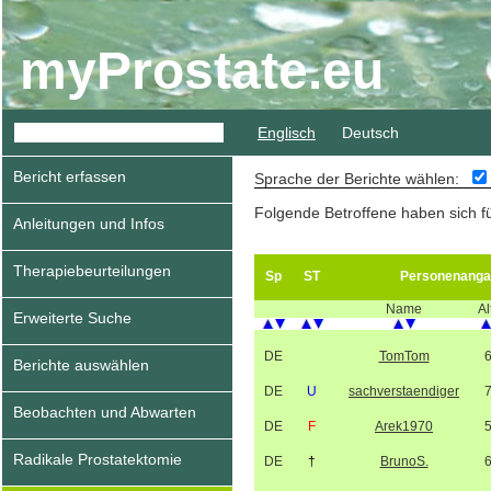
myProstate.eu
Englisch
Deutsch
Bericht erfassen
Sprache der Berichte wählen:
Folgende Betroffene haben sich f
Anleitungen und Infos
Therapiebeurteilungen
Sp
ST
Personenanga
Name
Al
Erweiterte Suche
DE
TomTom
Berichte auswählen
DE
U
sachverstaendiger
Beobachten und Abwarten
DE
F
Arek1970
Radikale Prostatektomie
DE
†
BrunoS.