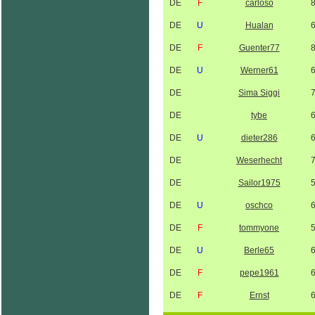
DE
F
carloso
DE
U
Hualan
DE
F
Guenter77
DE
U
Werner61
DE
Sima Siggi
DE
tybe
DE
U
dieter286
DE
Weserhecht
DE
Sailor1975
DE
U
oschco
DE
F
tommyone
DE
U
Berle65
DE
F
pepe1961
DE
F
Ernst