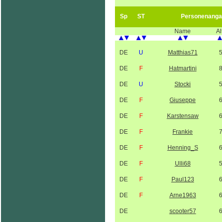
Sp
ST
Personenanga
Name
Al
DE
U
Matthias71
DE
F
Hatmartini
DE
U
Stocki
DE
F
Giuseppe
DE
F
Karstensaw
DE
F
Frankie
DE
F
Henning_S
DE
F
Ulli68
DE
F
Paul123
DE
F
Arne1963
DE
scooter57