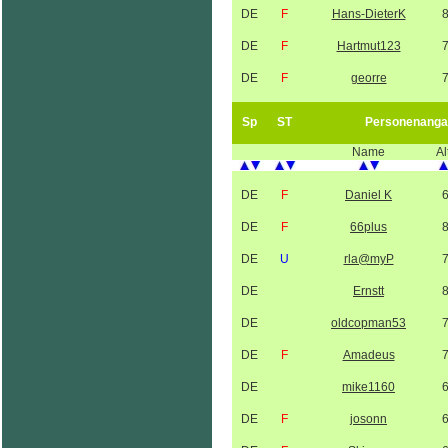
DE
F
Hans-DieterK
DE
F
Hartmut123
DE
F
georre
Sp
ST
Personenanga
Name
Al
DE
F
Daniel K
DE
F
66plus
DE
U
rla@myP
DE
Ernstt
DE
oldcopman53
DE
F
Amadeus
DE
mike1160
DE
F
josonn