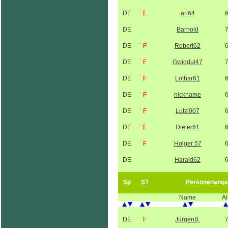
DE
F
ari64
DE
Barnold
DE
F
Robert62
DE
F
Gwigdul47
DE
F
Lothar61
DE
F
nickname
DE
F
Lutzi007
DE
F
Dieter61
DE
F
Holger 57
DE
Harald62
Sp
ST
Personenanga
Name
Al
DE
F
JürgenB.