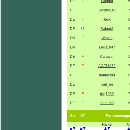
DE
F
Skipper
DE
RolandHO
DE
F
Jack
DE
U
RainerS
EN
F
Wayne
EN
F
LesB1947
DE
F
Canavar
DE
F
AGAT1952
DE
F
hobbesdu
DE
Karl_ue
DE
F
dwj1955
DE
F
bernd58
Sp
ST
Personenanga
Name
Al