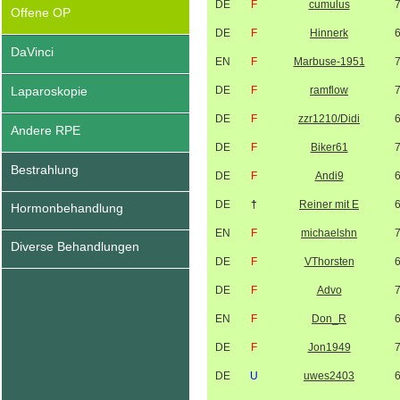
DE
F
cumulus
Offene OP
DE
F
Hinnerk
DaVinci
EN
F
Marbuse-1951
Laparoskopie
DE
F
ramflow
DE
F
zzr1210/Didi
Andere RPE
DE
F
Biker61
Bestrahlung
DE
F
Andi9
DE
†
Reiner mit E
Hormonbehandlung
EN
F
michaelshn
Diverse Behandlungen
DE
F
VThorsten
DE
F
Advo
EN
F
Don_R
DE
F
Jon1949
DE
U
uwes2403