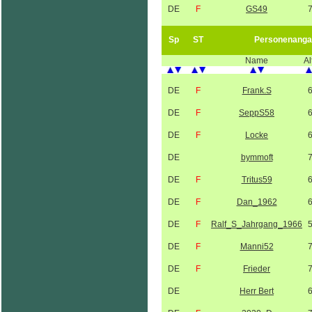
DE
F
GS49
Sp
ST
Personenanga
Name
Al
DE
F
Frank.S
DE
F
SeppS58
DE
F
Locke
DE
bymmoft
DE
F
Tritus59
DE
F
Dan_1962
DE
F
Ralf_S_Jahrgang_1966
DE
F
Manni52
DE
F
Frieder
DE
Herr Bert