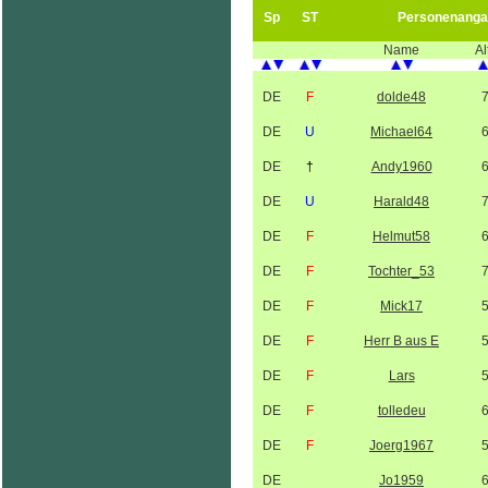
Sp
ST
Personenanga
Name
Al
DE
F
dolde48
DE
U
Michael64
DE
†
Andy1960
DE
U
Harald48
DE
F
Helmut58
DE
F
Tochter_53
DE
F
Mick17
DE
F
Herr B aus E
DE
F
Lars
DE
F
tolledeu
DE
F
Joerg1967
DE
Jo1959