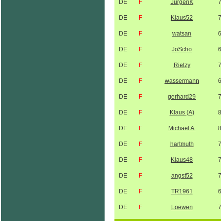
DE
F
JürgenK
DE
F
Klaus52
DE
F
watsan
DE
F
JoScho
DE
F
Rietzy
DE
F
wassermann
DE
F
gerhard29
DE
F
Klaus (A)
DE
F
Michael A.
DE
F
hartmuth
DE
F
Klaus48
DE
F
angst52
DE
F
TR1961
DE
F
Loewen