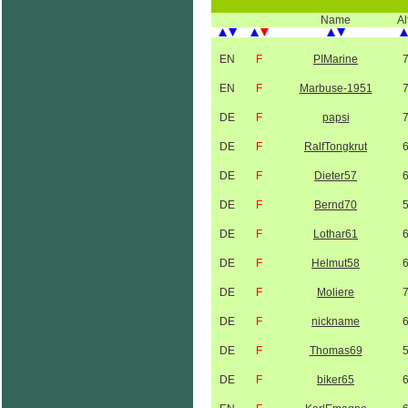
Name
Al
EN
F
PIMarine
EN
F
Marbuse-1951
DE
F
papsi
DE
F
RalfTongkrut
DE
F
Dieter57
DE
F
Bernd70
DE
F
Lothar61
DE
F
Helmut58
DE
F
Moliere
DE
F
nickname
DE
F
Thomas69
DE
F
biker65