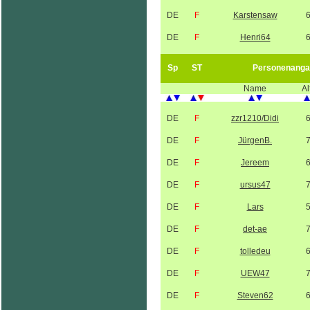
DE
F
Karstensaw
DE
F
Henri64
Sp
ST
Personenanga
Name
Al
DE
F
zzr1210/Didi
DE
F
JürgenB.
DE
F
Jereem
DE
F
ursus47
DE
F
Lars
DE
F
det-ae
DE
F
tolledeu
DE
F
UEW47
DE
F
Steven62