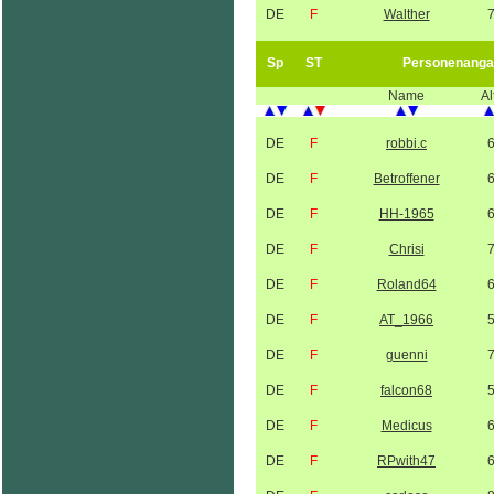
DE
F
Walther
Sp
ST
Personenanga
Name
Al
DE
F
robbi.c
DE
F
Betroffener
DE
F
HH-1965
DE
F
Chrisi
DE
F
Roland64
DE
F
AT_1966
DE
F
guenni
DE
F
falcon68
DE
F
Medicus
DE
F
RPwith47