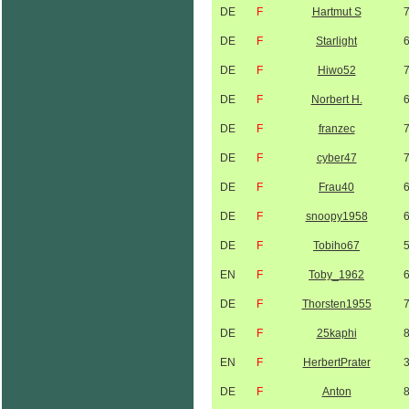
DE
F
Hartmut S
DE
F
Starlight
DE
F
Hiwo52
DE
F
Norbert H.
DE
F
franzec
DE
F
cyber47
DE
F
Frau40
DE
F
snoopy1958
DE
F
Tobiho67
EN
F
Toby_1962
DE
F
Thorsten1955
DE
F
25kaphi
EN
F
HerbertPrater
DE
F
Anton