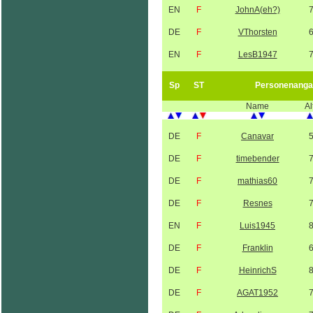
EN
F
JohnA(eh?)
DE
F
VThorsten
EN
F
LesB1947
Sp
ST
Personenanga
Name
Al
DE
F
Canavar
DE
F
timebender
DE
F
mathias60
DE
F
Resnes
EN
F
Luis1945
DE
F
Franklin
DE
F
HeinrichS
DE
F
AGAT1952