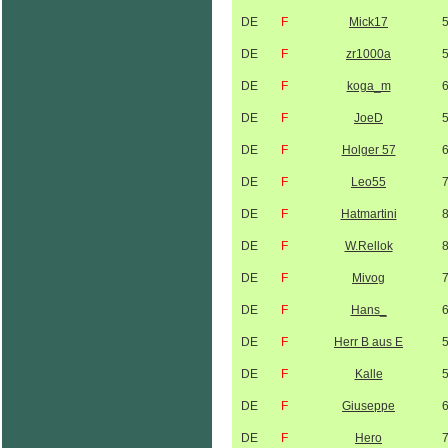
DE
F
Mick17
DE
F
zr1000a
DE
F
koga_m
DE
F
JoeD
DE
F
Holger 57
DE
F
Leo55
DE
F
Hatmartini
DE
F
W.Rellok
DE
F
Mivog
DE
F
Hans_
DE
F
Herr B aus E
DE
F
Kalle
DE
F
Giuseppe
DE
F
Hero