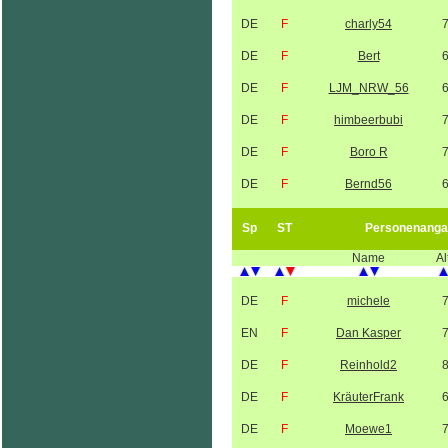
DE
F
charly54
DE
F
Bert
DE
F
LJM_NRW_56
DE
F
himbeerbubi
DE
F
Boro R
DE
F
Bernd56
Sp
ST
Personenanga
Name
Al
DE
F
michele
EN
F
Dan Kasper
DE
F
Reinhold2
DE
F
KräuterFrank
DE
F
Moewe1