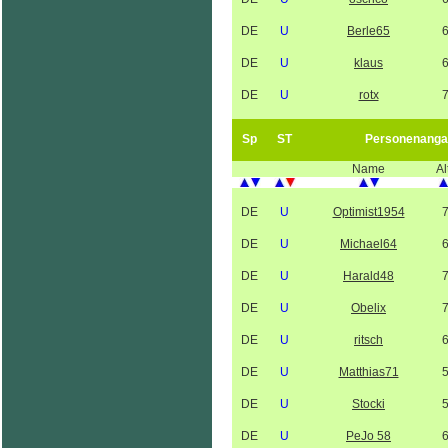
DE
U
Berle65
DE
U
klaus
DE
U
rotx
Sp
ST
Personenanga
Name
Al
DE
U
Optimist1954
DE
U
Michael64
DE
U
Harald48
DE
U
Obelix
DE
U
ritsch
DE
U
Matthias71
DE
U
Stocki
DE
U
PeJo 58