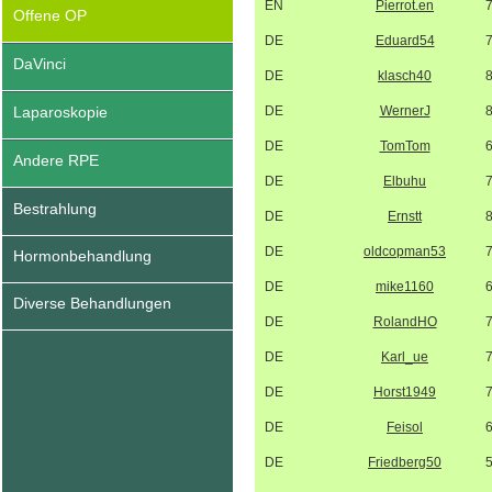
EN
Pierrot.en
Offene OP
DE
Eduard54
DaVinci
DE
klasch40
Laparoskopie
DE
WernerJ
DE
TomTom
Andere RPE
DE
Elbuhu
Bestrahlung
DE
Ernstt
DE
oldcopman53
Hormonbehandlung
DE
mike1160
Diverse Behandlungen
DE
RolandHO
DE
Karl_ue
DE
Horst1949
DE
Feisol
DE
Friedberg50