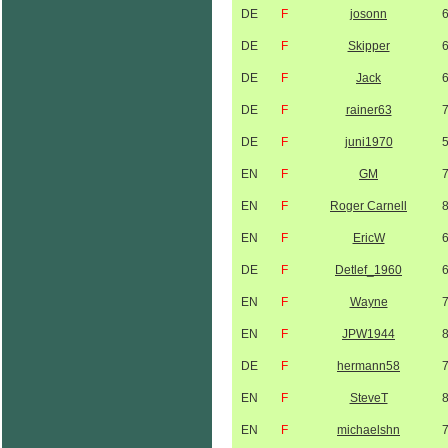
DE
F
josonn
DE
F
Skipper
DE
F
Jack
DE
F
rainer63
DE
F
juni1970
EN
F
GM
EN
F
Roger Carnell
EN
F
EricW
DE
F
Detlef_1960
EN
F
Wayne
EN
F
JPW1944
DE
F
hermann58
EN
F
SteveT
EN
F
michaelshn