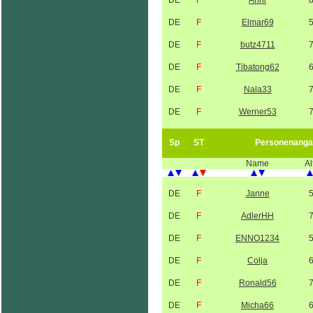
DE
F
Anni
DE
F
Elmar69
DE
F
butz4711
DE
F
Tibatong62
DE
F
Nala33
DE
F
Werner53
Sp
ST
Personenanga
Name
Al
DE
F
Janne
DE
F
AdlerHH
DE
F
ENNO1234
DE
F
Colja
DE
F
Ronald56
DE
F
Micha66