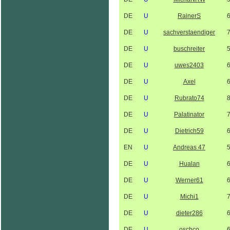
DE
U
RainerS
DE
U
sachverstaendiger
DE
U
buschreiter
DE
U
uwes2403
DE
U
Axel
DE
U
Rubrato74
DE
U
Palatinator
DE
U
Dietrich59
EN
U
Andreas 47
DE
U
Hualan
DE
U
Werner61
DE
U
Michi1
DE
U
dieter286
DE
U
oschco