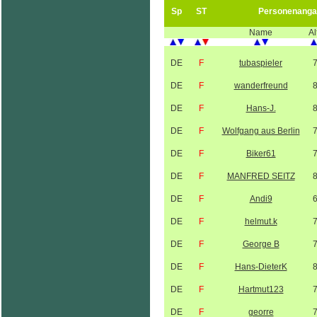
Sp
ST
Personenanga
Name
Al
DE
F
tubaspieler
DE
F
wanderfreund
DE
F
Hans-J.
DE
F
Wolfgang aus Berlin
DE
F
Biker61
DE
F
MANFRED SEITZ
DE
F
Andi9
DE
F
helmut.k
DE
F
George B
DE
F
Hans-DieterK
DE
F
Hartmut123
DE
F
georre