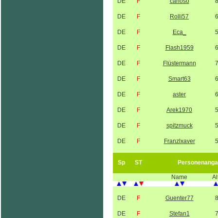
DE
F
carloso
DE
F
Rolli57
DE
F
Eca_
DE
F
Flash1959
DE
F
Flüstermann
DE
F
Smart63
DE
F
aster
DE
F
Arek1970
DE
F
spitzmuck
DE
F
Franzlxaver
Sp
ST
Personenanga
Name
Al
DE
F
Guenter77
DE
F
Stefan1