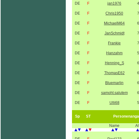
DE
F
jan1976
DE
F
Chris1950
DE
F
MichaelM64
DE
F
JanSchmidt
DE
F
Frankie
DE
F
Hanzahm
DE
F
Henning_S
DE
F
ThomasE62
DE
F
Bluemarlin
DE
F
samoht.salutem
DE
F
Ulli68
Sp
ST
Personenanga
Name
Al