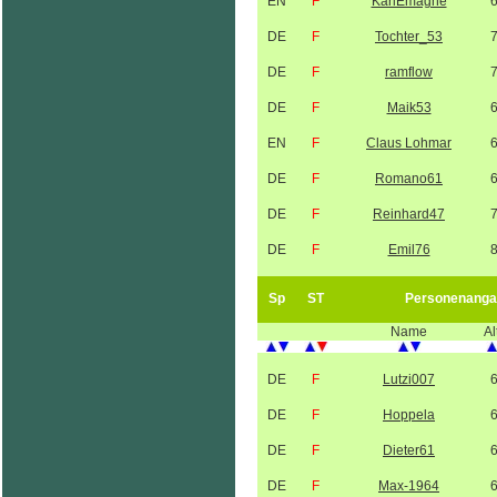
EN
F
KarlEmagne
DE
F
Tochter_53
DE
F
ramflow
DE
F
Maik53
EN
F
Claus Lohmar
DE
F
Romano61
DE
F
Reinhard47
DE
F
Emil76
Sp
ST
Personenanga
Name
Al
DE
F
Lutzi007
DE
F
Hoppela
DE
F
Dieter61
DE
F
Max-1964