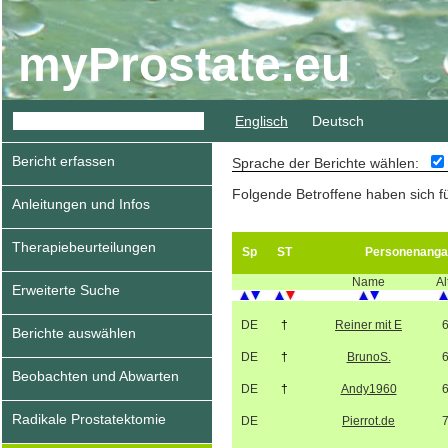
myProstate.eu
Englisch
Deutsch
Bericht erfassen
Sprache der Berichte wählen:
Folgende Betroffene haben sich f
Anleitungen und Infos
Therapiebeurteilungen
Sp
ST
Personenanga
Name
Al
Erweiterte Suche
DE
†
Reiner mit E
Berichte auswählen
DE
†
BrunoS.
Beobachten und Abwarten
DE
†
Andy1960
Radikale Prostatektomie
DE
Pierrot.de