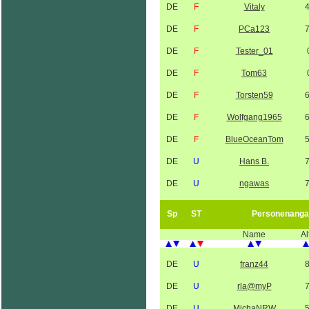
DE
F
Vitaly
DE
F
PCa123
DE
F
Tester_01
DE
F
Tom63
DE
F
Torsten59
DE
F
Wolfgang1965
DE
F
BlueOceanTom
DE
U
Hans B.
DE
U
ngawas
Sp
ST
Personenanga
Name
Al
DE
U
franz44
DE
U
rla@myP
DE
U
MichaNRW