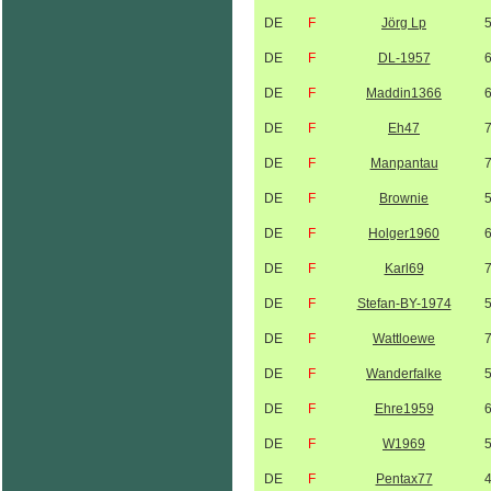
DE
F
Jörg Lp
DE
F
DL-1957
DE
F
Maddin1366
DE
F
Eh47
DE
F
Manpantau
DE
F
Brownie
DE
F
Holger1960
DE
F
Karl69
DE
F
Stefan-BY-1974
DE
F
Wattloewe
DE
F
Wanderfalke
DE
F
Ehre1959
DE
F
W1969
DE
F
Pentax77