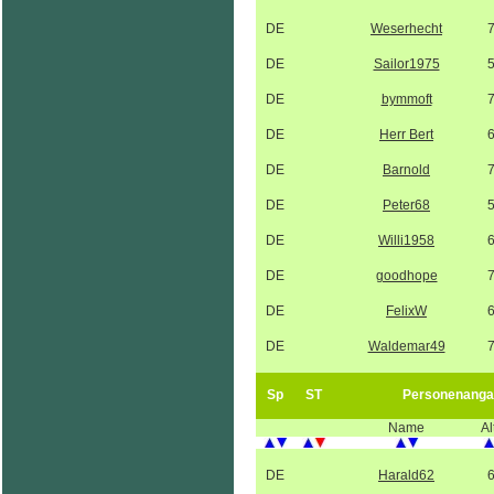
DE
Weserhecht
DE
Sailor1975
DE
bymmoft
DE
Herr Bert
DE
Barnold
DE
Peter68
DE
Willi1958
DE
goodhope
DE
FelixW
DE
Waldemar49
Sp
ST
Personenanga
Name
Al
DE
Harald62