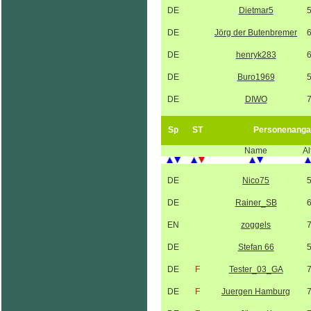
DE
Dietmar5
DE
Jörg der Butenbremer
DE
henryk283
DE
Buro1969
DE
DIWO
Sp
ST
Personenanga
Name
Al
DE
Nico75
DE
Rainer_SB
EN
zoggels
DE
Stefan 66
DE
F
Tester_03_GA
DE
F
Juergen Hamburg