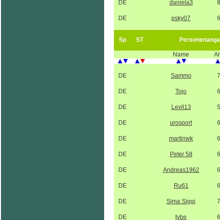
DE
daniela3
DE
psky07
Sp
ST
Personenanga
Name
Al
DE
Sammo
DE
Tojo
DE
Levil13
DE
urosport
DE
martinwk
DE
Peter 58
DE
Andreas1962
DE
Ru61
DE
Sima Siggi
DE
tybe