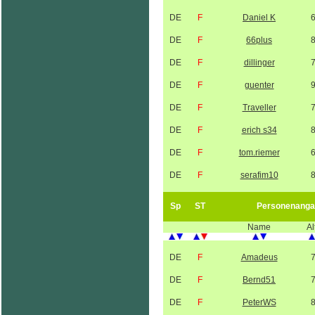
DE
F
Daniel K
DE
F
66plus
DE
F
dillinger
DE
F
guenter
DE
F
Traveller
DE
F
erich s34
DE
F
tom.riemer
DE
F
serafim10
Sp
ST
Personenanga
Name
Al
DE
F
Amadeus
DE
F
Bernd51
DE
F
PeterWS