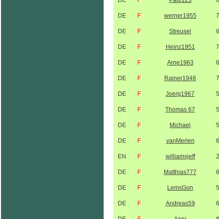
DE
F
Paul123
DE
F
werner1955
DE
F
Streusel
DE
F
Heinz1951
DE
F
Arne1963
DE
F
Rainer1948
DE
F
Joerg1967
DE
F
Thomas 67
DE
F
Michael
DE
F
vanMerlen
EN
F
williamsjeff
DE
F
Matthias777
DE
F
LemsGon
DE
F
Andreas59