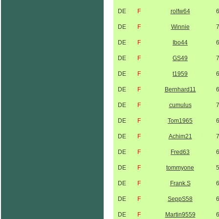
DE
F
rolfw64
DE
F
Winnie
DE
F
Ibo44
DE
F
GS49
DE
F
t1959
DE
F
Bernhard11
DE
F
cumulus
DE
F
Tom1965
DE
F
Achim21
DE
F
Fred63
DE
F
tommyone
DE
F
Frank.S
DE
F
SeppS58
DE
F
Martin9559