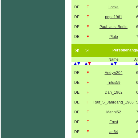
DE
F
Locke
DE
F
pepe1961
DE
F
Paul_aus_Berlin
DE
F
Pluto
Sp
ST
Personenanga
Name
Al
DE
F
Andyw204
DE
F
Tritus59
DE
F
Dan_1962
DE
F
Ralf_S_Jahrgang_1966
DE
F
Manni52
DE
F
Ernst
DE
F
ari64