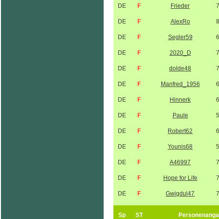
DE
F
Frieder
DE
F
AlexRo
DE
F
Segler59
DE
F
2020_D
DE
F
dolde48
DE
F
Manfred_1956
DE
F
Hinnerk
DE
F
Paule
DE
F
Robert62
DE
F
Younis68
DE
F
A46997
DE
F
Hope for Life
DE
F
Gwigdul47
Sp
ST
Personenanga