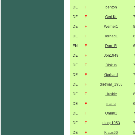
DE
F
benton
DE
F
Gert Kr.
DE
F
Werner1
DE
F
Tornad1
EN
F
Don_R
DE
F
Jon1949
DE
F
Diskus
DE
F
Gerhard
DE
F
dietmar_1953
DE
F
Huskie
DE
F
manu
DE
F
Onni01
DE
F
nicog1953
DE
F
Klaus66