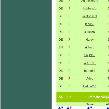
DE
F
Ad meliorem
DE
F
hobbesdu
DE
F
micka1959
DE
F
jabo59
DE
F
klaus55
DE
F
Hardy
EN
F
richard
DE
F
dwj1955
DE
F
WK 1951
DE
F
bernd58
DE
F
Advo
DE
F
Helmut47
Sp
ST
Personenanga
Name
Al