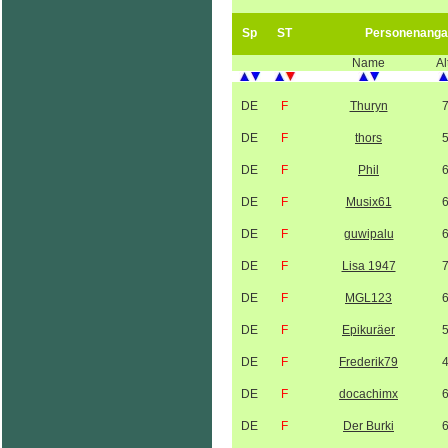
Sp
ST
Personenanga
Name
Al
DE
F
Thuryn
DE
F
thors
DE
F
Phil
DE
F
Musix61
DE
F
guwipalu
DE
F
Lisa 1947
DE
F
MGL123
DE
F
Epikuräer
DE
F
Frederik79
DE
F
docachimx
DE
F
Der Burki