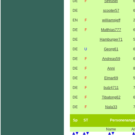
DE
F
Streusel
DE
scooter57
EN
F
williamsjeff
DE
F
Matthias777
DE
Hamburger71
DE
U
Georg61
DE
F
Andreas59
DE
F
Anni
DE
F
Elmar69
DE
F
butz4711
DE
F
Tibatong62
DE
F
Nala33
Sp
ST
Personenanga
Name
Al