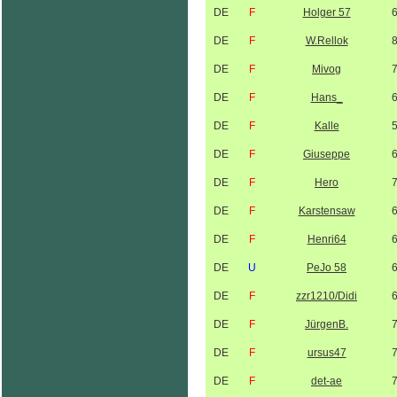
DE
F
Holger 57
DE
F
W.Rellok
DE
F
Mivog
DE
F
Hans_
DE
F
Kalle
DE
F
Giuseppe
DE
F
Hero
DE
F
Karstensaw
DE
F
Henri64
DE
U
PeJo 58
DE
F
zzr1210/Didi
DE
F
JürgenB.
DE
F
ursus47
DE
F
det-ae