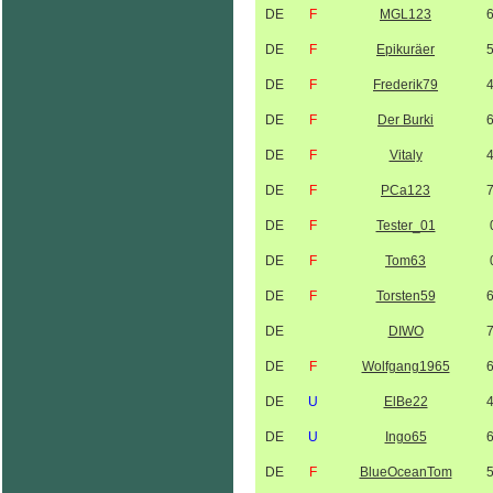
DE
F
MGL123
DE
F
Epikuräer
DE
F
Frederik79
DE
F
Der Burki
DE
F
Vitaly
DE
F
PCa123
DE
F
Tester_01
DE
F
Tom63
DE
F
Torsten59
DE
DIWO
DE
F
Wolfgang1965
DE
U
ElBe22
DE
U
Ingo65
DE
F
BlueOceanTom