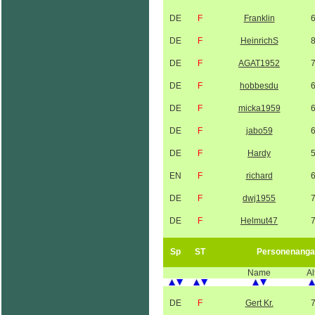
DE
F
Franklin
DE
F
HeinrichS
DE
F
AGAT1952
DE
F
hobbesdu
DE
F
micka1959
DE
F
jabo59
DE
F
Hardy
EN
F
richard
DE
F
dwj1955
DE
F
Helmut47
Sp
ST
Personenanga
Name
Al
DE
F
Gert Kr.