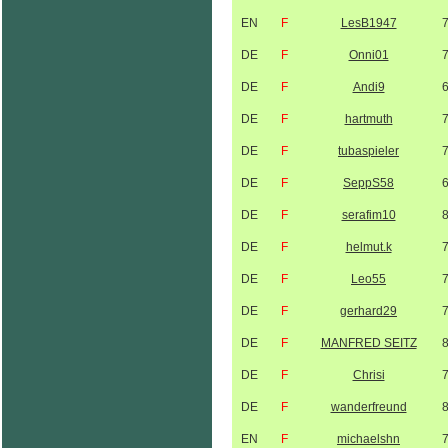
EN
F
LesB1947
DE
F
Onni01
DE
F
Andi9
DE
F
hartmuth
DE
F
tubaspieler
DE
F
SeppS58
DE
F
serafim10
DE
F
helmut.k
DE
F
Leo55
DE
F
gerhard29
DE
F
MANFRED SEITZ
DE
F
Chrisi
DE
F
wanderfreund
EN
F
michaelshn