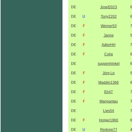
DE
Josef2023
DE
U
Tony2202
DE
F
Werner53
DE
F
Janne
DE
F
AdlerHH
DE
F
Colja
DE
suppenhinkel
DE
F
Jörg Lp
DE
F
Maddin1366
DE
F
Eh47
DE
F
Manpantau
DE
Lies54
DE
F
Holger1960
DE
U
Redone77