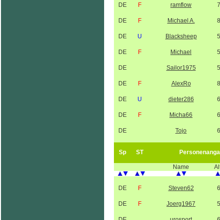
DE
F
ramflow
DE
F
Michael A.
DE
U
Blacksheep
DE
F
Michael
DE
Sailor1975
DE
F
AlexRo
DE
U
dieter286
DE
F
Micha66
DE
Tojo
Sp
ST
Personenanga
Name
Al
DE
F
Steven62
DE
F
Joerg1967
DE
urosport