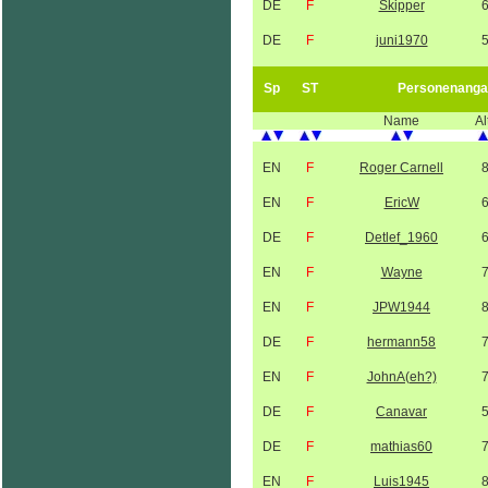
DE
F
Skipper
DE
F
juni1970
Sp
ST
Personenanga
Name
Al
EN
F
Roger Carnell
EN
F
EricW
DE
F
Detlef_1960
EN
F
Wayne
EN
F
JPW1944
DE
F
hermann58
EN
F
JohnA(eh?)
DE
F
Canavar
DE
F
mathias60
EN
F
Luis1945