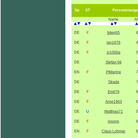
Sp
ST
Personenanga
Name
Al
DE
F
biker65
DE
F
jan1976
DE
F
zr1000a
DE
Stefan 66
EN
F
PIMarine
DE
Strada
DE
F
Emil76
DE
F
Arne1963
DE
U
Matthias71
DE
F
josonn
EN
F
Claus Lohmar