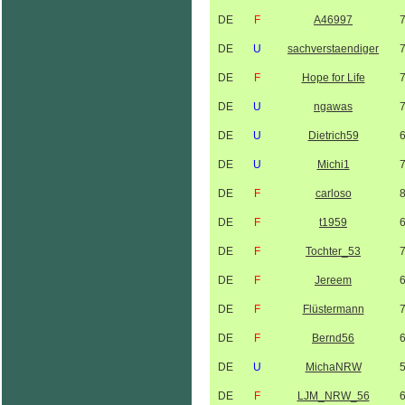
DE
F
A46997
DE
U
sachverstaendiger
DE
F
Hope for Life
DE
U
ngawas
DE
U
Dietrich59
DE
U
Michi1
DE
F
carloso
DE
F
t1959
DE
F
Tochter_53
DE
F
Jereem
DE
F
Flüstermann
DE
F
Bernd56
DE
U
MichaNRW
DE
F
LJM_NRW_56