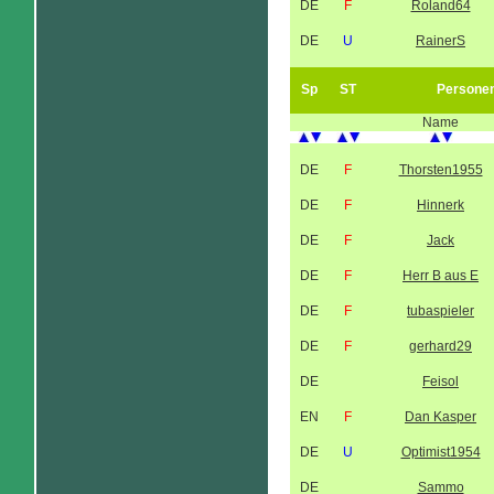
DE
F
Roland64
DE
U
RainerS
Sp
ST
Persone
Name
DE
F
Thorsten1955
DE
F
Hinnerk
DE
F
Jack
DE
F
Herr B aus E
DE
F
tubaspieler
DE
F
gerhard29
DE
Feisol
EN
F
Dan Kasper
DE
U
Optimist1954
DE
Sammo