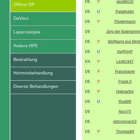
DE
F
serafim10
Offene OP
DE
U
Palatinator
DaVinci
DE
F
Flüstermann
Laparoskopie
DE
Jörg der Butenbrem
DE
F
Wolfgang aus Berl
Andere RPE
DE
U
rla@myP
Bestrahlung
EN
F
LesB1947
DE
F
Franzlxaver
Hormonbehandlung
DE
F
Frank.S
Diverse Behandlungen
DE
F
Hatmartini
DE
U
Rudi88
DE
Nico75
DE
oldcopman53
DE
F
Thomas69