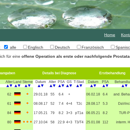
Home
Kont
n:
alle
Englisch
Deutsch
Französisch
Spani
ich für eine
offene Operation als erste oder nachfolgende Prostata
nangaben
Details bei Diagnose
Erstbehandlung
Alter
Land
Sterne
Datum
Alter
PSA
GS
T-Stad.
Datum
PSA
Behandl
62
29.01.18
55
6.4
+
06.02.18
6.4
and. Beha
61
08.08.17
52
7.4
4+4
T2c
28.08.17
5.3
DaVinc
84
17.05.21
79
8.2
3+3
pT1a
06.05.21
8.2
TUR-P
80
27.10.04
58
22.9
4+3
T3/T4
25.01.08
112
interm. 