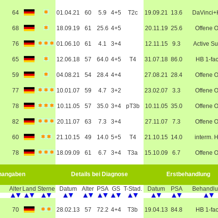
64
01.04.21
60
5.9
4+5
T2c
19.09.21
13.6
DaVinci
68
18.09.19
61
25.6
4+5
20.11.19
25.6
Offene 
76
01.06.10
61
4.1
3+4
12.11.15
9.3
Active Su
65
12.06.18
57
64.0
4+5
T4
31.07.18
86.0
HB 1-fa
59
04.08.21
54
28.4
4+4
27.08.21
28.4
Offene 
77
10.01.07
59
4.7
3+2
23.02.07
3.3
Offene 
78
10.11.05
57
35.0
3+4
pT3b
10.11.05
35.0
Offene 
82
20.11.07
63
7.3
3+4
27.11.07
7.3
Offene 
60
21.10.15
49
14.0
5+5
T4
21.10.15
14.0
interm. 
78
18.09.09
61
6.7
3+4
T3a
15.10.09
6.7
Offene 
nangaben
Details bei Diagnose
Erstbehandlung
Alter
Land
Sterne
Datum
Alter
PSA
GS
T-Stad.
Datum
PSA
Behandl
70
28.02.13
57
72.2
4+4
T3b
19.04.13
84.8
HB 1-fa