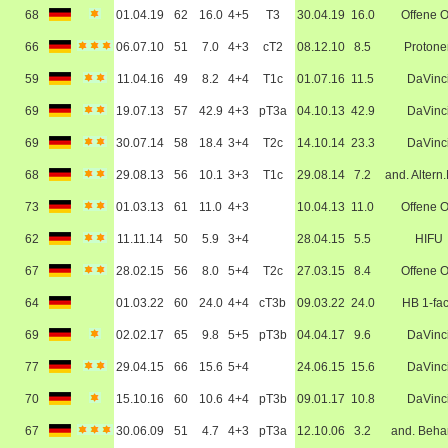
68
01.04.19
62
16.0
4+5
T3
30.04.19
16.0
Offene 
66
06.07.10
51
7.0
4+3
cT2
08.12.10
8.5
Protone
59
11.04.16
49
8.2
4+4
T1c
01.07.16
11.5
DaVinc
69
19.07.13
57
42.9
4+3
pT3a
04.10.13
42.9
DaVinc
69
30.07.14
58
18.4
3+4
T2c
14.10.14
23.3
DaVinc
68
29.08.13
56
10.1
3+3
T1c
29.08.14
7.2
and. Altern
73
01.03.13
61
11.0
4+3
10.04.13
11.0
Offene 
62
11.11.14
50
5.9
3+4
28.04.15
5.5
HIFU
67
28.02.15
56
8.0
5+4
T2c
27.03.15
8.4
Offene 
64
01.03.22
60
24.0
4+4
cT3b
09.03.22
24.0
HB 1-fa
69
02.02.17
65
9.8
5+5
pT3b
04.04.17
9.6
DaVinc
77
29.04.15
66
15.6
5+4
24.06.15
15.6
DaVinc
70
15.10.16
60
10.6
4+4
pT3b
09.01.17
10.8
DaVinc
67
30.06.09
51
4.7
4+3
pT3a
12.10.06
3.2
and. Beha