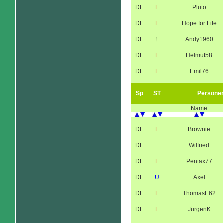
DE
F
Pluto
DE
F
Hope for Life
DE
†
Andy1960
DE
F
Helmut58
DE
F
Emil76
Sp
ST
Persone
Name
DE
F
Brownie
DE
Wilfried
DE
F
Pentax77
DE
U
Axel
DE
F
ThomasE62
DE
F
JürgenK