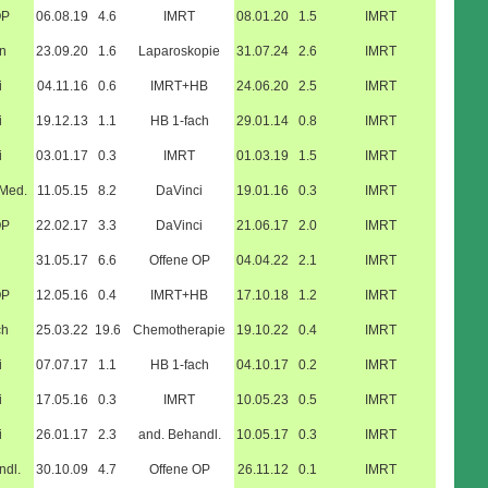
OP
06.08.19
4.6
IMRT
08.01.20
1.5
IMRT
n
23.09.20
1.6
Laparoskopie
31.07.24
2.6
IMRT
i
04.11.16
0.6
IMRT+HB
24.06.20
2.5
IMRT
i
19.12.13
1.1
HB 1-fach
29.01.14
0.8
IMRT
i
03.01.17
0.3
IMRT
01.03.19
1.5
IMRT
.Med.
11.05.15
8.2
DaVinci
19.01.16
0.3
IMRT
OP
22.02.17
3.3
DaVinci
21.06.17
2.0
IMRT
31.05.17
6.6
Offene OP
04.04.22
2.1
IMRT
OP
12.05.16
0.4
IMRT+HB
17.10.18
1.2
IMRT
ch
25.03.22
19.6
Chemotherapie
19.10.22
0.4
IMRT
i
07.07.17
1.1
HB 1-fach
04.10.17
0.2
IMRT
i
17.05.16
0.3
IMRT
10.05.23
0.5
IMRT
i
26.01.17
2.3
and. Behandl.
10.05.17
0.3
IMRT
ndl.
30.10.09
4.7
Offene OP
26.11.12
0.1
IMRT