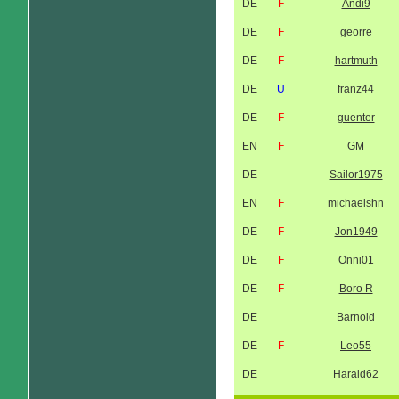
DE
F
Andi9
DE
F
georre
DE
F
hartmuth
DE
U
franz44
DE
F
guenter
EN
F
GM
DE
Sailor1975
EN
F
michaelshn
DE
F
Jon1949
DE
F
Onni01
DE
F
Boro R
DE
Barnold
DE
F
Leo55
DE
Harald62