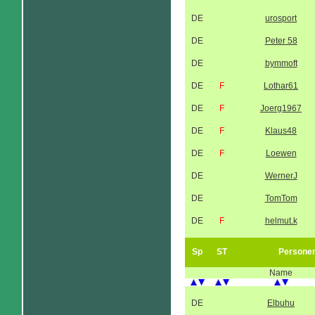
DE
urosport
DE
Peter 58
DE
bymmoft
DE
F
Lothar61
DE
F
Joerg1967
DE
F
Klaus48
DE
F
Loewen
DE
WernerJ
DE
TomTom
DE
F
helmut.k
Sp
ST
Persone
Name
DE
Elbuhu