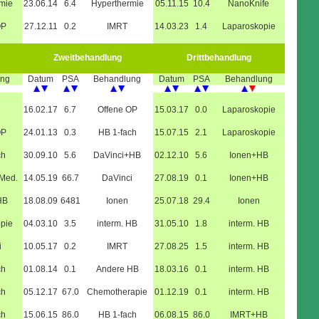
mie
23.06.14
6.4
Hyperthermie
05.11.15
10.4
NanoKnife
OP
27.12.11
0.2
IMRT
14.03.23
1.4
Laparoskopie
Zweitbehandlung
Drittbehandlung
ung
Datum
PSA
Behandlung
Datum
PSA
Behandlung
16.02.17
6.7
Offene OP
15.03.17
0.0
Laparoskopie
OP
24.01.13
0.3
HB 1-fach
15.07.15
2.1
Laparoskopie
ch
30.09.10
5.6
DaVinci+HB
02.12.10
5.6
Ionen+HB
.Med.
14.05.19
66.7
DaVinci
27.08.19
0.1
Ionen+HB
HB
18.08.09
6481
Ionen
25.07.18
29.4
Ionen
pie
04.03.10
3.5
interm. HB
31.05.10
1.8
interm. HB
i
10.05.17
0.2
IMRT
27.08.25
1.5
interm. HB
ch
01.08.14
0.1
Andere HB
18.03.16
0.1
interm. HB
ch
05.12.17
67.0
Chemotherapie
01.12.19
0.1
interm. HB
ch
15.06.15
86.0
HB 1-fach
06.08.15
86.0
IMRT+HB