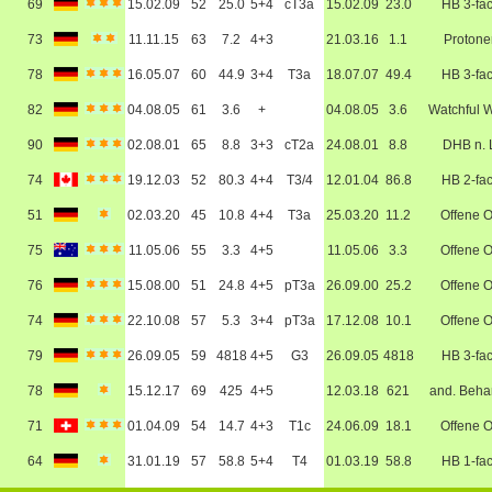
69
15.02.09
52
25.0
5+4
cT3a
15.02.09
23.0
HB 3-fa
73
11.11.15
63
7.2
4+3
21.03.16
1.1
Protone
78
16.05.07
60
44.9
3+4
T3a
18.07.07
49.4
HB 3-fa
82
04.08.05
61
3.6
+
04.08.05
3.6
Watchful W
90
02.08.01
65
8.8
3+3
cT2a
24.08.01
8.8
DHB n. 
74
19.12.03
52
80.3
4+4
T3/4
12.01.04
86.8
HB 2-fa
51
02.03.20
45
10.8
4+4
T3a
25.03.20
11.2
Offene 
75
11.05.06
55
3.3
4+5
11.05.06
3.3
Offene 
76
15.08.00
51
24.8
4+5
pT3a
26.09.00
25.2
Offene 
74
22.10.08
57
5.3
3+4
pT3a
17.12.08
10.1
Offene 
79
26.09.05
59
4818
4+5
G3
26.09.05
4818
HB 3-fa
78
15.12.17
69
425
4+5
12.03.18
621
and. Beha
71
01.04.09
54
14.7
4+3
T1c
24.06.09
18.1
Offene 
64
31.01.19
57
58.8
5+4
T4
01.03.19
58.8
HB 1-fa