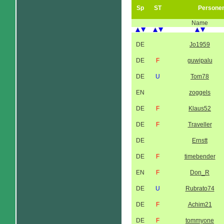
Sp
ST
Persone
Name
DE
Jo1959
DE
F
guwipalu
DE
U
Tom78
EN
zoggels
DE
F
Klaus52
DE
F
Traveller
DE
Ernstt
DE
F
timebender
EN
F
Don_R
DE
U
Rubrato74
DE
F
Achim21
DE
F
tommyone