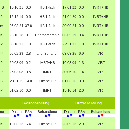
+HB
10.10.21
0.0
HB 1-fach
17.01.22
0.0
IMRT+HB
OP
12.12.19
0.6
HB 1-fach
21.04.20
0.0
IMRT+HB
rv.
06.03.24
37.8
HB 1-fach
30.09.24
0.0
IMRT+HB
ch
25.10.18
0.1
Chemotherapie
06.05.19
0.4
IMRT+HB
OP
08.10.21
1.8
HB 1-fach
22.11.21
1.8
IMRT+HB
OP
06.02.23
2.8
and. Behandl.
03.03.25
6.9
IMRT
OP
20.03.06
0.2
IMRT+HB
16.03.09
1.3
IMRT
OP
25.03.08
0.5
IMRT
30.06.10
1.4
IMRT
HB
23.11.15
14.0
Offene OP
01.03.16
0.0
IMRT
OP
01.02.10
0.0
IMRT
15.10.14
2.0
IMRT
Zweitbehandlung
Drittbehandlung
ung
Datum
PSA
Behandlung
Datum
PSA
Behandlung
ch
10.06.13
5.4
Offene OP
23.09.13
2.9
IMRT