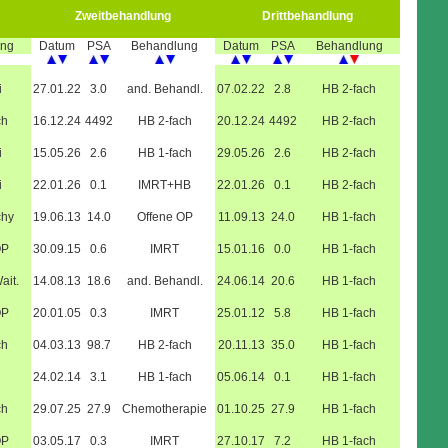
Zweitbehandlung
Drittbehandlung
ung
Datum
PSA
Behandlung
Datum
PSA
Behandlung
i
27.01.22
3.0
and. Behandl.
07.02.22
2.8
HB 2-fach
ch
16.12.24
4492
HB 2-fach
20.12.24
4492
HB 2-fach
i
15.05.26
2.6
HB 1-fach
29.05.26
2.6
HB 2-fach
i
22.01.26
0.1
IMRT+HB
22.01.26
0.1
HB 2-fach
chy
19.06.13
14.0
Offene OP
11.09.13
24.0
HB 1-fach
OP
30.09.15
0.6
IMRT
15.01.16
0.0
HB 1-fach
ait.
14.08.13
18.6
and. Behandl.
24.06.14
20.6
HB 1-fach
OP
20.01.05
0.3
IMRT
25.01.12
5.8
HB 1-fach
ch
04.03.13
98.7
HB 2-fach
20.11.13
35.0
HB 1-fach
24.02.14
3.1
HB 1-fach
05.06.14
0.1
HB 1-fach
ch
29.07.25
27.9
Chemotherapie
01.10.25
27.9
HB 1-fach
OP
03.05.17
0.3
IMRT
27.10.17
7.2
HB 1-fach