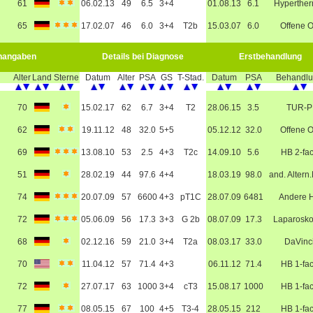
61
06.02.13
49
6.5
3+4
01.08.13
6.1
Hyperther
65
17.02.07
46
6.0
3+4
T2b
15.03.07
6.0
Offene 
nangaben
Details bei Diagnose
Erstbehandlung
Alter
Land
Sterne
Datum
Alter
PSA
GS
T-Stad.
Datum
PSA
Behandl
70
15.02.17
62
6.7
3+4
T2
28.06.15
3.5
TUR-P
62
19.11.12
48
32.0
5+5
05.12.12
32.0
Offene 
69
13.08.10
53
2.5
4+3
T2c
14.09.10
5.6
HB 2-fa
51
28.02.19
44
97.6
4+4
18.03.19
98.0
and. Altern
74
20.07.09
57
6600
4+3
pT1C
28.07.09
6481
Andere 
72
05.06.09
56
17.3
3+3
G 2b
08.07.09
17.3
Laparosko
68
02.12.16
59
21.0
3+4
T2a
08.03.17
33.0
DaVinc
70
11.04.12
57
71.4
4+3
06.11.12
71.4
HB 1-fa
72
27.07.17
63
1000
3+4
cT3
15.08.17
1000
HB 1-fa
77
08.05.15
67
100
4+5
T3-4
28.05.15
212
HB 1-fa