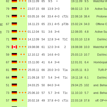
82
19.11.09
65
9.5
+
19.11.09
9.5
Watchful W
79
23.07.15
68
13.9
3+3
08.02.13
3.9
Active Su
74
03.05.16
64
33.4
4+3
cT2c
22.08.16
38.4
Protone
er
67
16.11.23
65
23.1
4+5
pT3b
15.02.24
34.0
Offene 
in
73
01.12.04
51
3.6
3+4
12.08.05
4.8
Active Su
71
14.12.09
54
12.8
3+4
T1C
01.03.10
12.8
DaVinc
79
19.08.08
61
12.0
3+4
2
19.08.08
10.0
Watchful W
59
12.10.12
45
14.6
4+3
25.03.13
10.7
DaVinc
67
15.11.00
41
6.4
3+4
12.01.01
6.4
Homöopat
81
25.05.11
66
20.0
3+3
T1a
24.05.11
8.3
TUR-P
64
21.09.18
57
5.4
3+4
T1c
19.11.18
6.1
DaVinc
51
24.03.25
50
84.0
3+4
29.04.25
102
and. Beha
73
25.06.10
57
5.7
3+4
T1c
11.10.10
5.7
and. Beha
57
20.02.18
49
37.8
4+3
cT1c
22.03.18
37.8
off. OP+