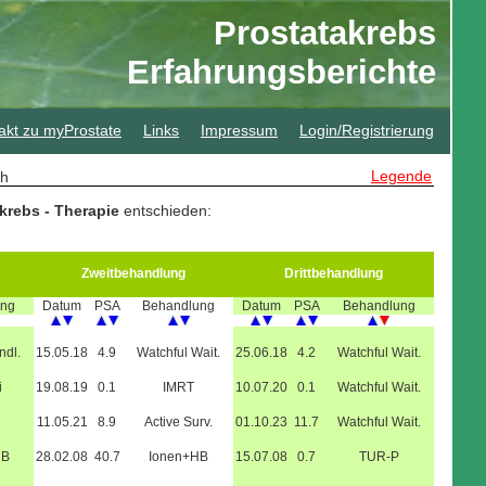
Prostatakrebs
Erfahrungsberichte
akt zu myProstate
Links
Impressum
Login/Registrierung
Legende
sch
krebs - Therapie
entschieden:
Zweitbehandlung
Drittbehandlung
ung
Datum
PSA
Behandlung
Datum
PSA
Behandlung
ndl.
15.05.18
4.9
Watchful Wait.
25.06.18
4.2
Watchful Wait.
i
19.08.19
0.1
IMRT
10.07.20
0.1
Watchful Wait.
11.05.21
8.9
Active Surv.
01.10.23
11.7
Watchful Wait.
HB
28.02.08
40.7
Ionen+HB
15.07.08
0.7
TUR-P