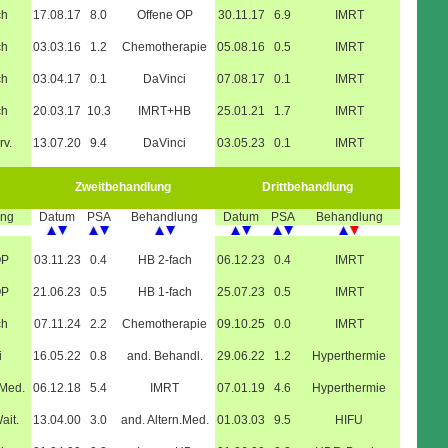
ch
17.08.17
8.0
Offene OP
30.11.17
6.9
IMRT
ch
03.03.16
1.2
Chemotherapie
05.08.16
0.5
IMRT
ch
03.04.17
0.1
DaVinci
07.08.17
0.1
IMRT
ch
20.03.17
10.3
IMRT+HB
25.01.21
1.7
IMRT
rv.
13.07.20
9.4
DaVinci
03.05.23
0.1
IMRT
Zweitbehandlung
Drittbehandlung
ung
Datum
PSA
Behandlung
Datum
PSA
Behandlung
OP
03.11.23
0.4
HB 2-fach
06.12.23
0.4
IMRT
OP
21.06.23
0.5
HB 1-fach
25.07.23
0.5
IMRT
ch
07.11.24
2.2
Chemotherapie
09.10.25
0.0
IMRT
i
16.05.22
0.8
and. Behandl.
29.06.22
1.2
Hyperthermie
.Med.
06.12.18
5.4
IMRT
07.01.19
4.6
Hyperthermie
ait.
13.04.00
3.0
and. Altern.Med.
01.03.03
9.5
HIFU