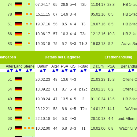
74
07.04.17
65
28.8
5+4
T2b
11.04.17
28.8
HB 1-fa
78
15.11.15
67
14.9
3+4
05.02.16
0.5
HB 1-fa
61
19.07.16
56
8.5
4+4
T3
19.07.16
8.5
HB 2-fa
66
10.06.17
57
10.3
4+4
T3a
12.12.16
10.3
HB 2-fa
83
19.03.18
75
5.2
3+3
T1c3
19.03.18
5.2
Active Su
nangaben
Details bei Diagnose
Erstbehandlung
Alter
Land
Sterne
Datum
Alter
PSA
GS
T-Stad.
Datum
PSA
Behandl
51
20.02.23
48
13.6
4+3
21.03.23
15.3
Offene 
64
13.09.22
61
8.7
5+4
pT2c
23.02.23
0.2
Offene 
49
19.08.24
47
13.5
4+5
2
01.10.24
13.6
HB 2-fa
63
23.12.21
58
8.6
4+5
T2c
14.01.22
14.1
DaVinc
63
22.10.18
56
5.3
4+3
28.10.18
4.4
and. Altern
70
10.02.00
44
6.8
3+3
T1
10.02.00
6.8
Watchful W