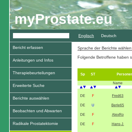
myProstate.eu
Englisch
Deutsch
Bericht erfassen
Sprache der Berichte wähle
Folgende Betroffene haben s
Anleitungen und Infos
Therapiebeurteilungen
Sp
ST
Persone
Name
Erweiterte Suche
DE
F
Fred63
Berichte auswählen
DE
U
Berle65
Beobachten und Abwarten
DE
F
AlexRo
Radikale Prostatektomie
DE
F
Hans-J.