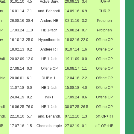
ait.
01.01.10
4.5
Active Surv.
20.09.13
3.4
TUR-P
rv.
16.01.14
7.1
and. Behandl.
14.09.16
6.9
TUR-P
n
26.08.16
38.4
Andere HB
02.11.16
3.2
Protonen
OP
17.03.24
11.0
HB 1-fach
15.08.24
0.7
Protonen
rv.
16.10.13
25.0
Hyperthermie
18.02.16
22.0
Offene OP
i
18.02.13
0.2
Andere RT
01.07.14
1.6
Offene OP
ait.
20.02.09
12.0
HB 1-fach
19.11.09
0.0
Offene OP
i
27.08.14
0.3
Offene OP
16.08.17
1.1
Offene OP
hie
20.06.01
6.1
DHB n. L.
12.04.18
2.2
Offene OP
11.07.18
0.0
HB 1-fach
15.08.18
4.0
Offene OP
i
24.04.19
0.2
IMRT
17.09.24
0.6
Offene OP
ndl.
16.06.25
76.0
HB 1-fach
30.07.25
26.5
Offene OP
ndl.
22.10.10
5.7
and. Behandl.
07.12.10
1.3
off. OP+RT
HB
17.07.18
1.5
Chemotherapie
27.02.19
0.1
off. OP+HB