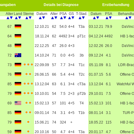
nangaben
Details bei Diagnose
Erstbehandlung
Alter
Land
Sterne
Datum
Alter
PSA
GS
T-Stad.
Datum
PSA
Behandl
67
12.10.21
62
54.0
4+4
T3a
03.12.21
79.9
DaVinc
64
18.11.24
62
4492
3+4
pT1c
04.12.24
4492
HB 1-fa
48
22.12.25
47
26.0
4+3
12.02.26
26.0
DaVinc
72
14.10.24
71
0.0
4+5
3b
09.12.24
4.1
DaVinc
73
22.09.09
57
7.7
3+4
T1c
05.11.09
8.1
LDR-Bra
76
26.06.15
66
5.4
4+4
T2c
01.07.15
5.6
Offene 
85
13.12.04
63
6.1
3+4
cT3a
13.12.04
6.1
Watchful W
79
10.10.01
54
7.5
2+3
pT2b
29.10.01
7.5
Offene 
69
15.02.13
57
101
4+5
T4
15.02.13
101
HB 1-fa
85
09.01.14
74
3.1
4+5
T1b
08.01.14
3.1
TUR-P
79
15.06.21
74
324
+
18.05.22
115
HB 2-fa
59
20.10.16
50
4.7
4+4
T3a
20.01.17
4.7
Offene 