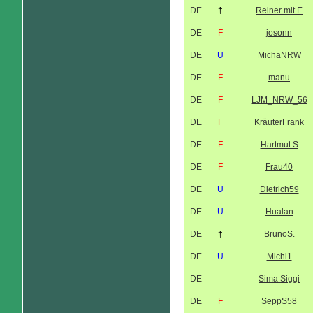
DE
†
Reiner mit E
DE
F
josonn
DE
U
MichaNRW
DE
F
manu
DE
F
LJM_NRW_56
DE
F
KräuterFrank
DE
F
Hartmut S
DE
F
Frau40
DE
U
Dietrich59
DE
U
Hualan
DE
†
BrunoS.
DE
U
Michi1
DE
Sima Siggi
DE
F
SeppS58