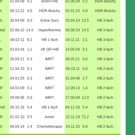
ch
01.04.09
0.2
Ionen+HB
01.06.09
0.2
HDR-Brachy
n
06.12.22
4.0
HDR-Brachy
02.01.23
4.0
HDR-Brachy
ch
30.04.09
0.0
Active Surv.
25.04.10
12.5
HB 3-fach
ait.
02.08.10
14.5
Hyperthermie
06.08.10
14.5
HB 3-fach
L.
08.02.11
8.2
HB 1-fach
04.11.11
2.1
HB 3-fach
ch
03.03.04
1.1
off. OP+HB
14.05.04
0.1
HB 3-fach
OP
26.04.21
0.3
IMRT
06.05.21
0.0
HB 3-fach
OP
21.04.10
0.1
IMRT
06.10.11
0.0
HB 2-fach
OP
24.01.05
0.3
IMRT
01.04.08
2.7
HB 2-fach
OP
04.03.09
0.1
IMRT
12.09.13
1.4
HB 2-fach
ch
29.09.06
0.0
IMRT
27.08.09
12.0
HB 2-fach
ndl.
26.10.18
5.4
HB 1-fach
04.12.18
5.4
HB 2-fach
OP
01.02.10
0.5
Ionen
22.11.19
71.2
HB 2-fach
ch
08.04.19
1.4
Chemotherapie
24.11.20
6.8
HB 2-fach