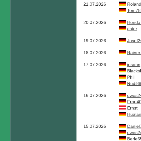
21.07.2026
Rolan
Tom78
20.07.2026
Honda 
aster
19.07.2026
Josef2
18.07.2026
Rainer
17.07.2026
josonn
Blacks
Phil
Rudi8
16.07.2026
uwes2
Frau4
Ernst
Huala
15.07.2026
Daniel
uwes2
Berle6