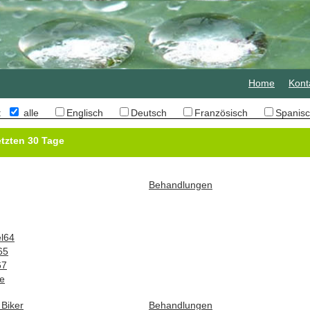
Home
Kont
n:
alle
Englisch
Deutsch
Französisch
Spani
tzten 30 Tage
Behandlungen
l64
65
67
e
Biker
Behandlungen