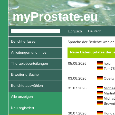
myProstate.eu
Englisch
Deutsch
Bericht erfassen
Sprache der Berichte wähle
Neue Datenupdates der le
Anleitungen und Infos
Therapiebeurteilungen
05.08.2026
heju
Tom78
Erweiterte Suche
03.08.2026
Obelix
Berichte auswählen
31.07.2026
Michae
Martin
Alle anzeigen
Micha
Browni
Neu registriert
30.07.2026
Honda 