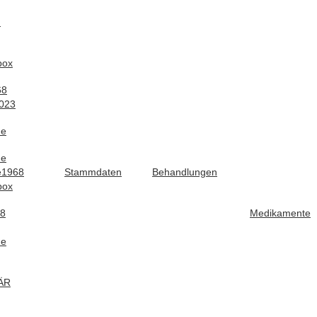
n
box
68
023
ne
ne
e1968
Stammdaten
Behandlungen
box
58
Medikamente
ne
ÄR