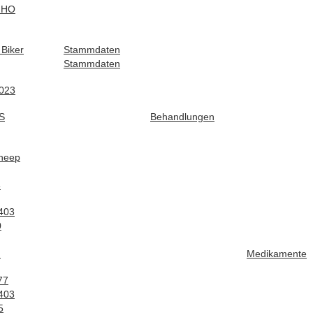
dHO
Biker
Stammdaten
Stammdaten
023
S
Behandlungen
heep
8
403
0
n
Medikamente
77
403
5