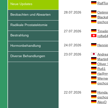
RalfTo
Neue Updates
28.07.2026
Optimi
Beobachten und Abwarten
Blacks
oschc
Radikale Prostatektomie
27.07.2026
Timeli
Bestrahlung
rolfw6
24.07.2026
Henni
Hormonbehandlung
23.07.2026
Andrea
Diverse Behandlungen
Martin
Oliver 
Ru61
rla@m
Werne
oschc
22.07.2026
Honda 
oschc
AlexO