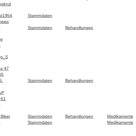
ngkrut
st1954
Stammdaten
heep
o
Stammdaten
Behandlungen
ne
4
ng_S
s 47
65
S.
Stammdaten
Behandlungen
yP
r61
o
Biker
Stammdaten
Behandlungen
Medikamente
o
Stammdaten
Medikamente