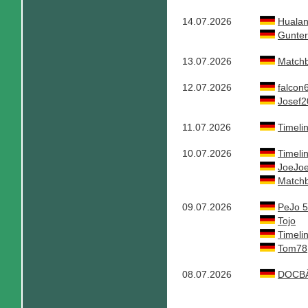
14.07.2026
Huala
Gunter
13.07.2026
Match
12.07.2026
falcon
Josef2
11.07.2026
Timeli
10.07.2026
Timeli
JoeJo
Match
09.07.2026
PeJo 
Tojo
Timeli
Tom78
08.07.2026
DOCB