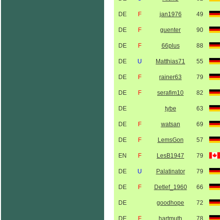
DE
F
jan1976
49
DE
F
guenter
90
DE
F
66plus
88
DE
U
Matthias71
55
DE
F
rainer63
79
DE
F
serafim10
82
DE
tybe
63
DE
F
watsan
69
DE
F
LemsGon
57
EN
F
LesB1947
79
DE
U
Palatinator
79
DE
F
Detlef_1960
66
DE
goodhope
72
DE
F
hartmuth
78