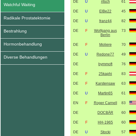
DE
U
ritsch
61
Watchful Waiting
DE
U
ElBe22
45
Radikale Prostatektomie
DE
U
franz44
82
Bestrahlung
DE
F
Wolfgang aus
73
Berlin
Hormonbehandlung
DE
F
Moliere
70
DE
U
Redone77
49
Diverse Behandlungen
DE
bymmoft
76
DE
F
25kaphi
83
DE
F
Karstensaw
63
DE
U
Martin65
61
EN
F
Roger Carnell
83
DE
DOCBÄR
60
DE
F
HH-1965
60
DE
U
Stocki
57