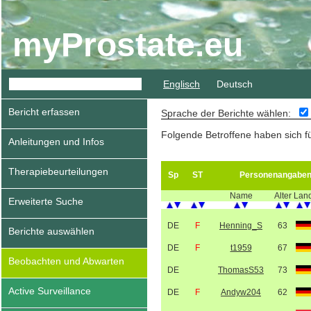
myProstate.eu
Englisch
Deutsch
Bericht erfassen
Sprache der Berichte wählen:
Folgende Betroffene haben sich f
Anleitungen und Infos
Therapiebeurteilungen
Sp
ST
Personenangabe
Name
Alter
Lan
Erweiterte Suche
DE
F
Henning_S
63
Berichte auswählen
DE
F
t1959
67
Beobachten und Abwarten
DE
ThomasS53
73
Active Surveillance
DE
F
Andyw204
62