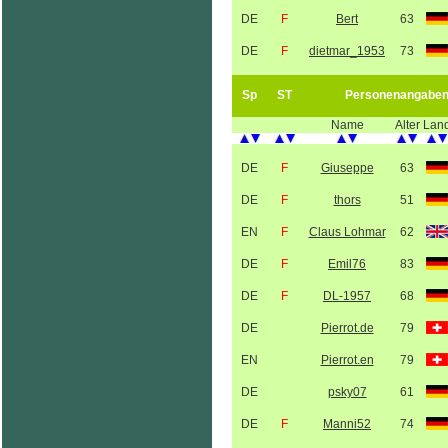
DE
F
Bert
63
DE
F
dietmar_1953
73
Sp
ST
Personenangabe
Name
Alter
Lan
DE
F
Giuseppe
63
DE
F
thors
51
EN
F
Claus Lohmar
62
DE
F
Emil76
83
DE
F
DL-1957
68
DE
Pierrot.de
79
EN
Pierrot.en
79
DE
psky07
61
DE
F
Manni52
74