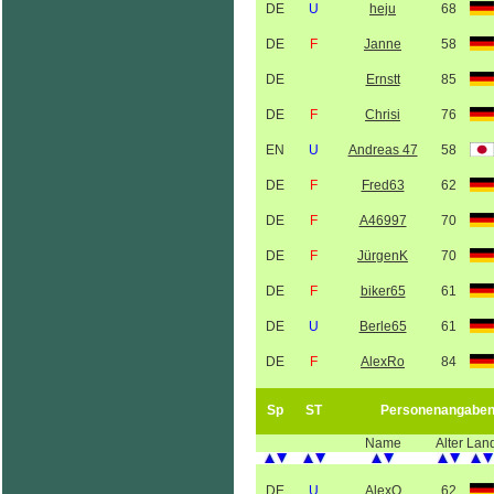
DE
U
heju
68
DE
F
Janne
58
DE
Ernstt
85
DE
F
Chrisi
76
EN
U
Andreas 47
58
DE
F
Fred63
62
DE
F
A46997
70
DE
F
JürgenK
70
DE
F
biker65
61
DE
U
Berle65
61
DE
F
AlexRo
84
Sp
ST
Personenangabe
Name
Alter
Lan
DE
U
AlexO
62