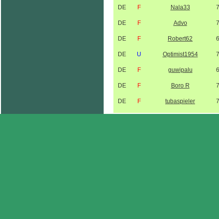
DE
F
Nala33
DE
F
Advo
DE
F
Robert62
DE
U
Optimist1954
DE
F
guwipalu
DE
F
Boro R
DE
F
tubaspieler