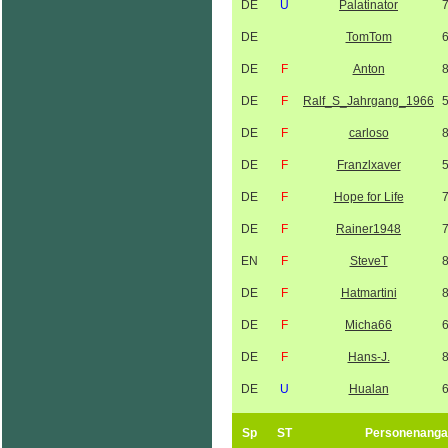
DE
U
Palatinator
DE
TomTom
DE
F
Anton
DE
F
Ralf_S_Jahrgang_1966
DE
F
carloso
DE
F
Franzlxaver
DE
F
Hope for Life
DE
F
Rainer1948
EN
F
SteveT
DE
F
Hatmartini
DE
F
Micha66
DE
F
Hans-J.
DE
U
Hualan
Sp
ST
Personenanga