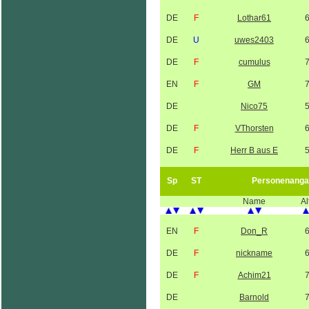
DE
F
Lothar61
DE
U
uwes2403
DE
F
cumulus
EN
F
GM
DE
Nico75
DE
F
VThorsten
DE
F
Herr B aus E
Sp
ST
Personenanga
Name
Al
EN
F
Don_R
DE
F
nickname
DE
F
Achim21
DE
Barnold