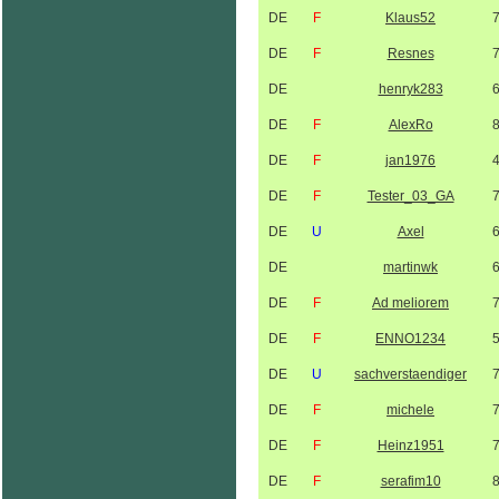
DE
F
Klaus52
DE
F
Resnes
DE
henryk283
DE
F
AlexRo
DE
F
jan1976
DE
F
Tester_03_GA
DE
U
Axel
DE
martinwk
DE
F
Ad meliorem
DE
F
ENNO1234
DE
U
sachverstaendiger
DE
F
michele
DE
F
Heinz1951
DE
F
serafim10