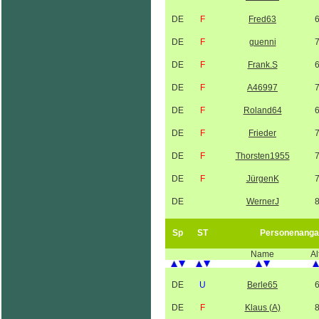
DE
F
Fred63
DE
F
guenni
DE
F
Frank.S
DE
F
A46997
DE
F
Roland64
DE
F
Frieder
DE
F
Thorsten1955
DE
F
JürgenK
DE
WernerJ
Sp
ST
Personenanga
Name
Al
DE
U
Berle65
DE
F
Klaus (A)