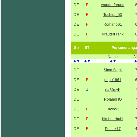
DE
F
wanderfreund
DE
F
Tochter_53
DE
F
Romano61
DE
F
KräuterFrank
Sp
ST
Personenanga
Name
Al
DE
Sima Siggi
DE
F
pepe1961
DE
U
rla@myP
DE
RolandHO
DE
F
Hiwo52
DE
F
himbeerbubi
DE
F
Pentax77