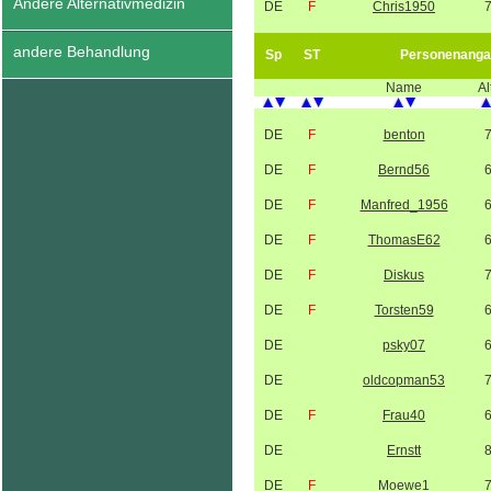
Andere Alternativmedizin
DE
F
Chris1950
andere Behandlung
Sp
ST
Personenanga
Name
Al
DE
F
benton
DE
F
Bernd56
DE
F
Manfred_1956
DE
F
ThomasE62
DE
F
Diskus
DE
F
Torsten59
DE
psky07
DE
oldcopman53
DE
F
Frau40
DE
Ernstt
DE
F
Moewe1