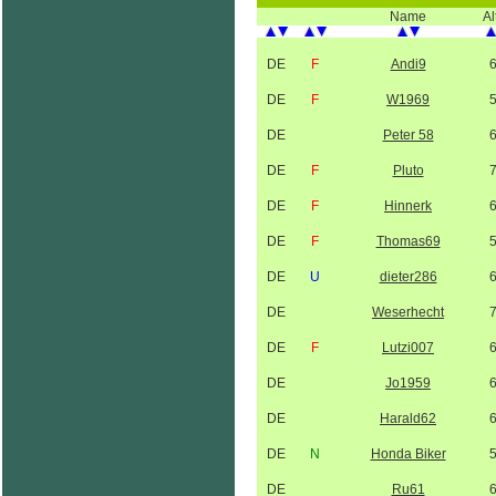
Name
Al
DE
F
Andi9
DE
F
W1969
DE
Peter 58
DE
F
Pluto
DE
F
Hinnerk
DE
F
Thomas69
DE
U
dieter286
DE
Weserhecht
DE
F
Lutzi007
DE
Jo1959
DE
Harald62
DE
N
Honda Biker
DE
Ru61