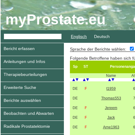
myProstate.eu
Englisch
Deutsch
Bericht erfassen
Sprache der Berichte wählen:
Folgende Betroffene haben sich fü
Anleitungen und Infos
Sp
ST
Personenanga
Therapiebeurteilungen
Name
Al
Erweiterte Suche
DE
F
t1959
DE
ThomasS53
Berichte auswählen
DE
F
Jereem
Beobachten und Abwarten
DE
F
Jack
Radikale Prostatektomie
DE
F
Arne1963