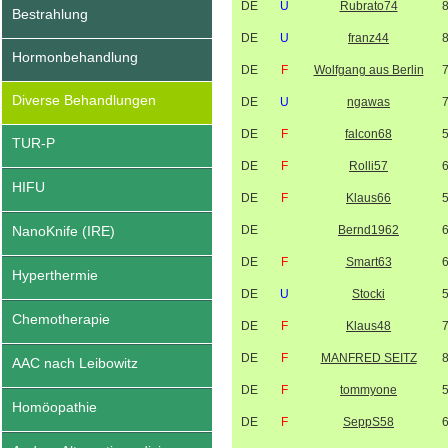
DE
U
Rubrato74
Bestrahlung
DE
U
franz44
Hormonbehandlung
DE
F
Wolfgang aus Berlin
Diverse Behandlungen
DE
U
ngawas
DE
F
falcon68
TUR-P
DE
F
Rolli57
HIFU
DE
F
Klaus66
NanoKnife (IRE)
DE
Bernd1962
DE
F
Smart63
Hyperthermie
DE
U
Stocki
Chemotherapie
DE
F
Klaus48
DE
F
MANFRED SEITZ
AAC nach Leibowitz
DE
F
tommyone
Homöopathie
DE
F
SeppS58