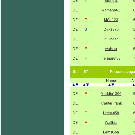
DE
†
BrunoS.
DE
F
Romano61
DE
F
MGL123
DE
U
Dirk1970
DE
F
dillinger
DE
F
watsan
DE
F
hermann58
Sp
ST
Personenanga
Name
Al
DE
F
Maddin1366
DE
F
KräuterFrank
DE
F
Helmut58
DE
F
Walther
DE
F
LemsGon