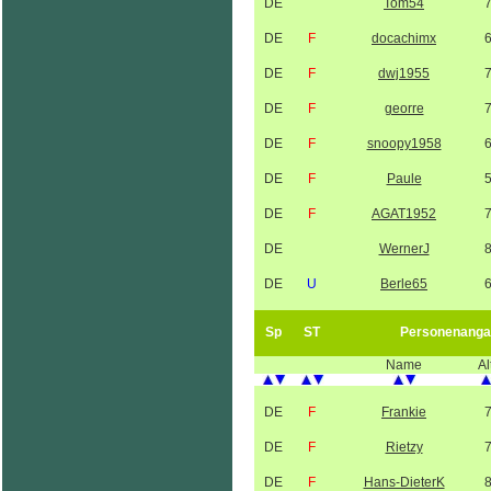
DE
Tom54
DE
F
docachimx
DE
F
dwj1955
DE
F
georre
DE
F
snoopy1958
DE
F
Paule
DE
F
AGAT1952
DE
WernerJ
DE
U
Berle65
Sp
ST
Personenanga
Name
Al
DE
F
Frankie
DE
F
Rietzy
DE
F
Hans-DieterK