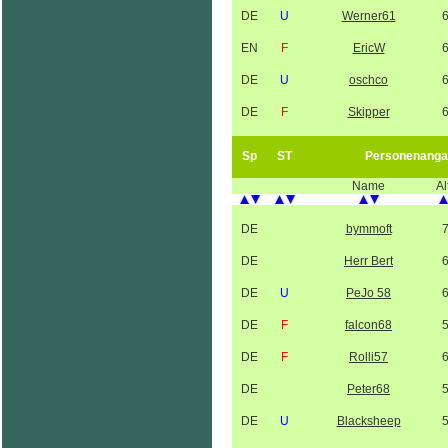
DE
U
Werner61
EN
F
EricW
DE
U
oschco
DE
F
Skipper
Sp
ST
Personenanga
Name
Al
DE
bymmoft
DE
Herr Bert
DE
U
PeJo 58
DE
F
falcon68
DE
F
Rolli57
DE
Peter68
DE
U
Blacksheep