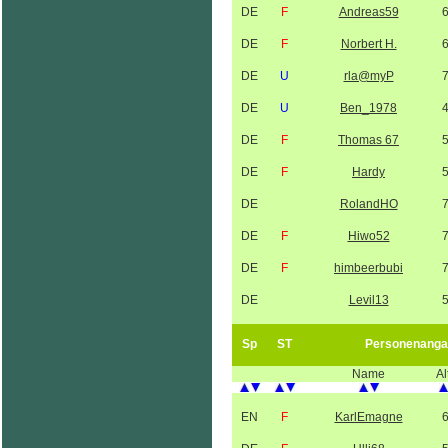
DE
F
Andreas59
DE
F
Norbert H.
DE
U
rla@myP
DE
U
Ben_1978
DE
F
Thomas 67
DE
F
Hardy
DE
RolandHO
DE
F
Hiwo52
DE
F
himbeerbubi
DE
Levil13
Sp
ST
Personenanga
Name
Al
EN
F
KarlEmagne