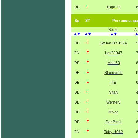
DE
F
koga_m
Sp
ST
Personenanga
Name
Al
DE
F
Stefan-BY-1974
EN
F
LesB1947
DE
F
Maik53
DE
F
Bluemarlin
DE
F
Phil
DE
F
Vitaly
DE
F
Werner1
DE
F
Mivog
DE
F
Der Burki
EN
F
Toby_1962