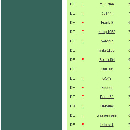
DE
F
AT_1966
DE
F
guenni
DE
F
Frank.S
DE
F
nicog1953
DE
F
A46997
DE
mike1160
DE
F
Roland64
DE
Karl_ue
DE
F
GS49
DE
F
Frieder
DE
F
Bernd51
EN
F
PIMarine
DE
F
wassermann
DE
F
helmut.k