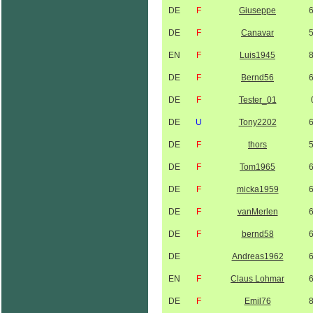
DE
F
Giuseppe
DE
F
Canavar
EN
F
Luis1945
DE
F
Bernd56
DE
F
Tester_01
DE
U
Tony2202
DE
F
thors
DE
F
Tom1965
DE
F
micka1959
DE
F
vanMerlen
DE
F
bernd58
DE
Andreas1962
EN
F
Claus Lohmar
DE
F
Emil76