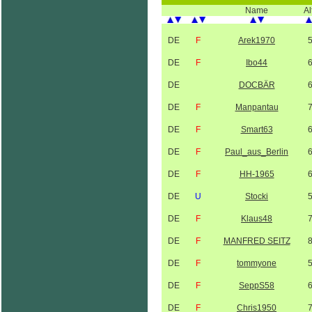
Name
Al
DE
F
Arek1970
DE
F
Ibo44
DE
DOCBÄR
DE
F
Manpantau
DE
F
Smart63
DE
F
Paul_aus_Berlin
DE
F
HH-1965
DE
U
Stocki
DE
F
Klaus48
DE
F
MANFRED SEITZ
DE
F
tommyone
DE
F
SeppS58
DE
F
Chris1950