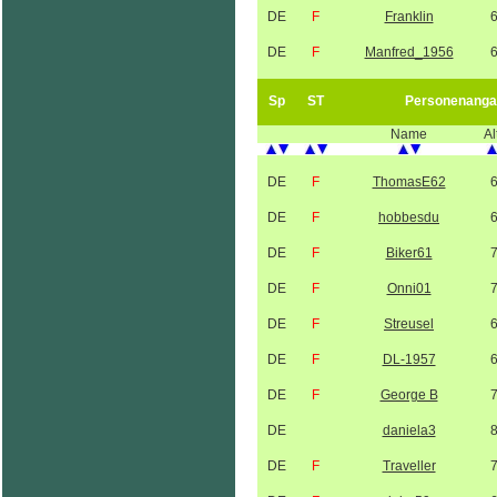
DE
F
Franklin
DE
F
Manfred_1956
Sp
ST
Personenanga
Name
Al
DE
F
ThomasE62
DE
F
hobbesdu
DE
F
Biker61
DE
F
Onni01
DE
F
Streusel
DE
F
DL-1957
DE
F
George B
DE
daniela3
DE
F
Traveller