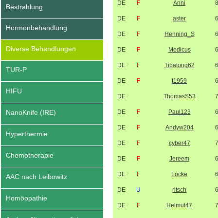
DE
F
Anni
Bestrahlung
DE
F
aster
Hormonbehandlung
DE
F
Henning_S
Diverse Behandlungen
DE
F
Medicus
DE
F
Tibatong62
TUR-P
DE
F
t1959
HIFU
DE
ThomasS53
NanoKnife (IRE)
DE
F
Paul123
DE
F
Andyw204
Hyperthermie
DE
F
cyber47
Chemotherapie
DE
F
Jereem
DE
F
Locke
AAC nach Leibowitz
DE
U
ritsch
Homöopathie
DE
F
Helmut47