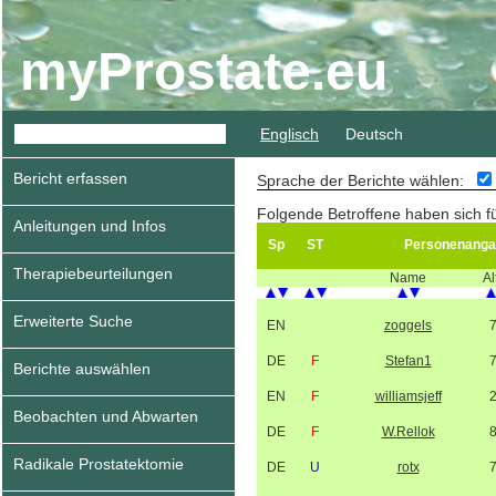
myProstate.eu
Englisch
Deutsch
Bericht erfassen
Sprache der Berichte wählen:
Folgende Betroffene haben sich fü
Anleitungen und Infos
Sp
ST
Personenanga
Therapiebeurteilungen
Name
Al
Erweiterte Suche
EN
zoggels
DE
F
Stefan1
Berichte auswählen
EN
F
williamsjeff
Beobachten und Abwarten
DE
F
W.Rellok
Radikale Prostatektomie
DE
U
rotx