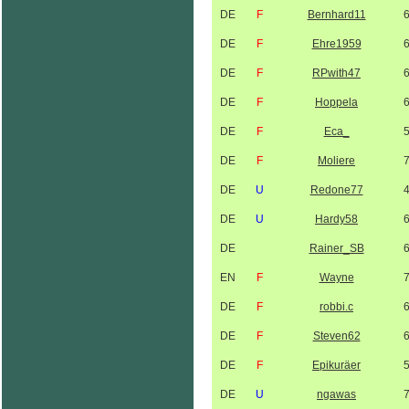
DE
F
Bernhard11
DE
F
Ehre1959
DE
F
RPwith47
DE
F
Hoppela
DE
F
Eca_
DE
F
Moliere
DE
U
Redone77
DE
U
Hardy58
DE
Rainer_SB
EN
F
Wayne
DE
F
robbi.c
DE
F
Steven62
DE
F
Epikuräer
DE
U
ngawas