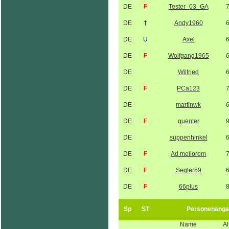
DE
F
Tester_03_GA
DE
†
Andy1960
DE
U
Axel
DE
F
Wolfgang1965
DE
Wilfried
DE
F
PCa123
DE
martinwk
DE
F
guenter
DE
suppenhinkel
DE
F
Ad meliorem
DE
F
Segler59
DE
F
66plus
Sp
ST
Personenanga
Name
Al