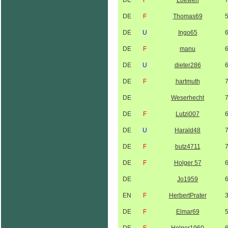
DE
F
Loewen
DE
F
Thomas69
DE
U
Ingo65
DE
F
manu
DE
U
dieter286
DE
F
hartmuth
DE
Weserhecht
DE
F
Lutzi007
DE
U
Harald48
DE
F
butz4711
DE
F
Holger 57
DE
Jo1959
EN
F
HerbertPrater
DE
F
Elmar69