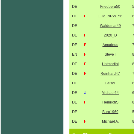
DE
Friedberg50
DE
F
LJM_NRW_56
DE
Waldemar49
DE
F
2020_D
DE
F
Amadeus
EN
F
SteveT
DE
F
Hatmartini
DE
F
Reinhard47
DE
Feisol
DE
U
Michael64
DE
F
HeinrichS
DE
Buro1969
DE
F
Michael A.