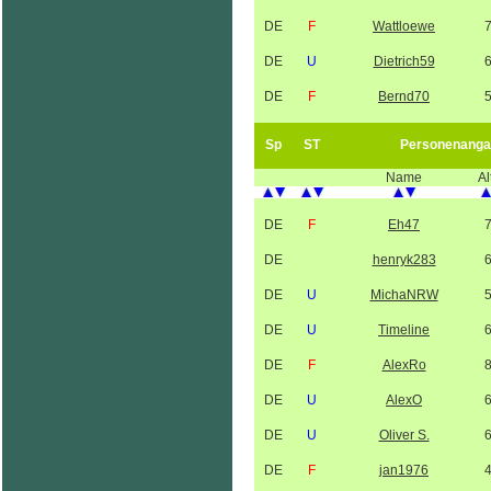
DE
F
Wattloewe
DE
U
Dietrich59
DE
F
Bernd70
Sp
ST
Personenanga
Name
Al
DE
F
Eh47
DE
henryk283
DE
U
MichaNRW
DE
U
Timeline
DE
F
AlexRo
DE
U
AlexO
DE
U
Oliver S.
DE
F
jan1976