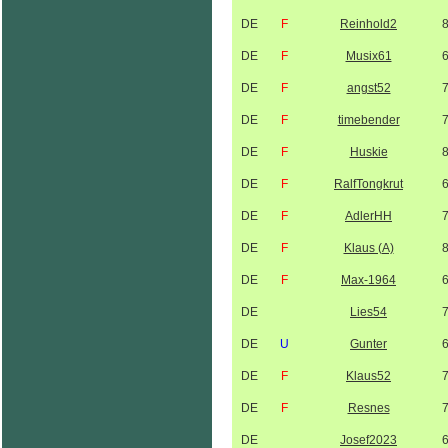
DE
F
Reinhold2
DE
F
Musix61
DE
F
angst52
DE
F
timebender
DE
F
Huskie
DE
F
RalfTongkrut
DE
F
AdlerHH
DE
F
Klaus (A)
DE
F
Max-1964
DE
Lies54
DE
U
Gunter
DE
F
Klaus52
DE
F
Resnes
DE
Josef2023