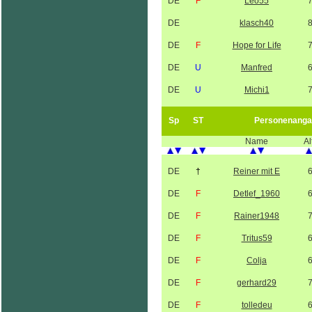
DE
F
Leo55
DE
klasch40
DE
F
Hope for Life
DE
U
Manfred
DE
U
Michi1
Sp
ST
Personenanga
Name
Al
DE
†
Reiner mit E
DE
F
Detlef_1960
DE
F
Rainer1948
DE
F
Tritus59
DE
F
Colja
DE
F
gerhard29
DE
F
tolledeu