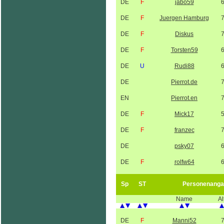
DE
F
jabo59
DE
F
Juergen Hamburg
DE
F
Diskus
DE
F
Torsten59
DE
U
Rudi88
DE
Pierrot.de
EN
Pierrot.en
DE
F
Mick17
DE
F
franzec
DE
psky07
DE
F
rolfw64
Sp
ST
Personenanga
Name
Al
DE
F
Manni52