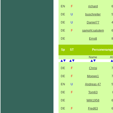
EN
F
richard
DE
U
buschreiter
DE
U
Daniel77
DE
F
samoht.salutem
DE
Ernstt
Sp
ST
Personenanga
Name
Al
DE
F
Chrisi
DE
F
Moewe1
EN
U
Andreas 47
DE
F
Tom63
DE
Willi1958
DE
F
Fred63