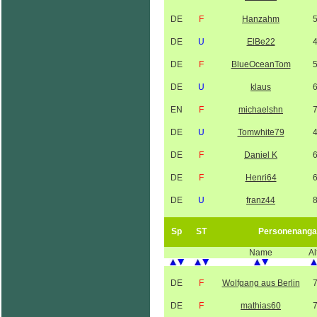
DE
F
Hanzahm
DE
U
ElBe22
DE
F
BlueOceanTom
DE
U
klaus
EN
F
michaelshn
DE
U
Tomwhite79
DE
F
Daniel K
DE
F
Henri64
DE
U
franz44
Sp
ST
Personenanga
Name
Al
DE
F
Wolfgang aus Berlin
DE
F
mathias60