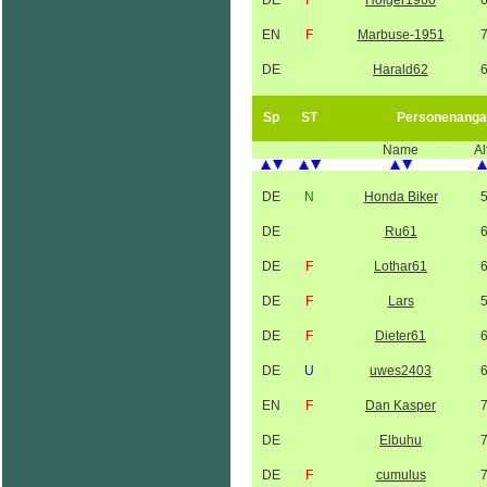
DE
F
Holger1960
EN
F
Marbuse-1951
DE
Harald62
Sp
ST
Personenanga
Name
Al
DE
N
Honda Biker
DE
Ru61
DE
F
Lothar61
DE
F
Lars
DE
F
Dieter61
DE
U
uwes2403
EN
F
Dan Kasper
DE
Elbuhu
DE
F
cumulus