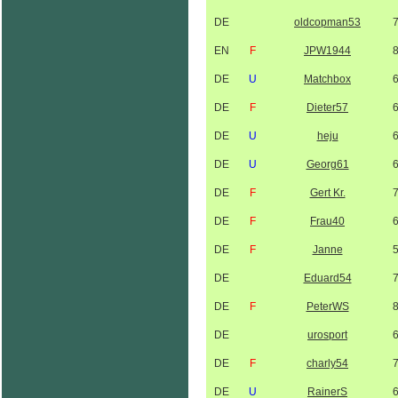
DE
oldcopman53
EN
F
JPW1944
DE
U
Matchbox
DE
F
Dieter57
DE
U
heju
DE
U
Georg61
DE
F
Gert Kr.
DE
F
Frau40
DE
F
Janne
DE
Eduard54
DE
F
PeterWS
DE
urosport
DE
F
charly54
DE
U
RainerS