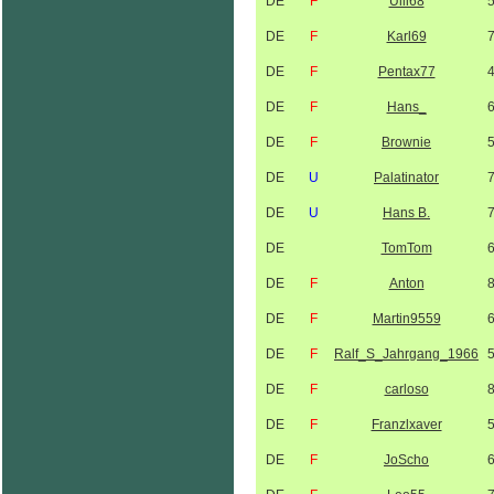
DE
F
Ulli68
DE
F
Karl69
DE
F
Pentax77
DE
F
Hans_
DE
F
Brownie
DE
U
Palatinator
DE
U
Hans B.
DE
TomTom
DE
F
Anton
DE
F
Martin9559
DE
F
Ralf_S_Jahrgang_1966
DE
F
carloso
DE
F
Franzlxaver
DE
F
JoScho