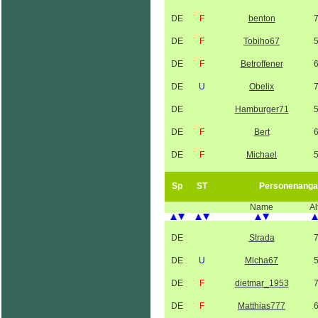
DE
F
benton
DE
F
Tobiho67
DE
F
Betroffener
DE
U
Obelix
DE
Hamburger71
DE
F
Bert
DE
F
Michael
Sp
ST
Personenanga
Name
Al
DE
Strada
DE
U
Micha67
DE
F
dietmar_1953
DE
F
Matthias777