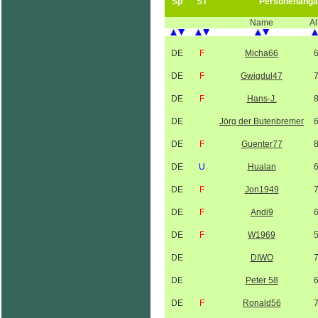
Sp
ST
Personenanga
Name
Al
DE
F
Micha66
DE
F
Gwigdul47
DE
F
Hans-J.
DE
Jörg der Butenbremer
DE
F
Guenter77
DE
U
Hualan
DE
F
Jon1949
DE
F
Andi9
DE
F
W1969
DE
DIWO
DE
Peter 58
DE
F
Ronald56