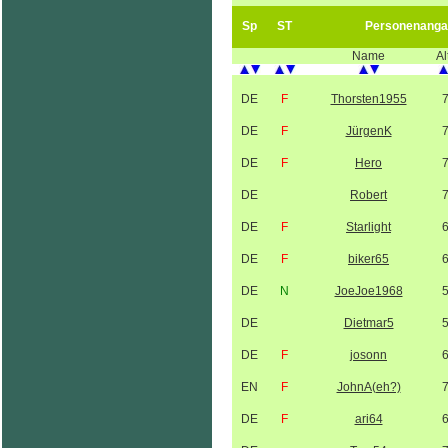
Sp
ST
Personenanga
Name
Al
DE
F
Thorsten1955
DE
F
JürgenK
DE
F
Hero
DE
Robert
DE
F
Starlight
DE
F
biker65
DE
N
JoeJoe1968
DE
Dietmar5
DE
F
josonn
EN
F
JohnA(eh?)
DE
F
ari64