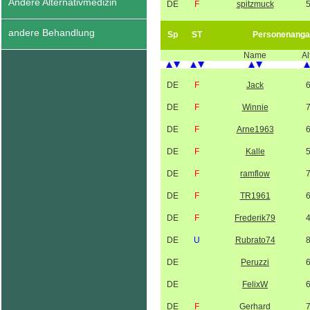
Andere Alternativmedizin
DE
F
spitzmuck
andere Behandlung
Sp
ST
Personenanga
Name
Al
DE
F
Jack
DE
F
Winnie
DE
F
Arne1963
DE
F
Kalle
DE
F
ramflow
DE
F
TR1961
DE
F
Frederik79
DE
U
Rubrato74
DE
Peruzzi
DE
FelixW
DE
F
Gerhard