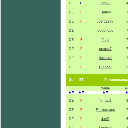
DE
U
Tom78
DE
F
Thuryn
DE
F
Joerg1967
DE
goodhope
DE
F
Pluto
DE
F
ursus47
DE
F
dolde48
DE
F
Hinnerk
Sp
ST
Personenanga
Name
Al
DE
F
Tornad1
DE
F
Flüstermann
DE
F
JoeD