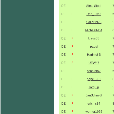
DE
Sima Siggi
DE
F
Dan_1962
DE
Sailor1975
DE
F
MichaelM64
DE
F
klaus55
DE
F
papsi
DE
F
Hartmut S
DE
F
UEW47
DE
scooter57
DE
F
pepe1961
DE
F
Jörg Lp
DE
F
JanSchmidt
DE
F
erich s34
DE
F
werner1955