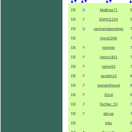
DE
U
Matthias71
DE
F
ENNO1234
DE
U
sachverstaendiger
DE
Horst1949
DE
F
michele
DE
F
Heinz1951
DE
F
rainer63
DE
F
serafim10
DE
F
wanderfreund
DE
F
Ernst
DE
F
Tochter_53
DE
F
det-ae
DE
tybe