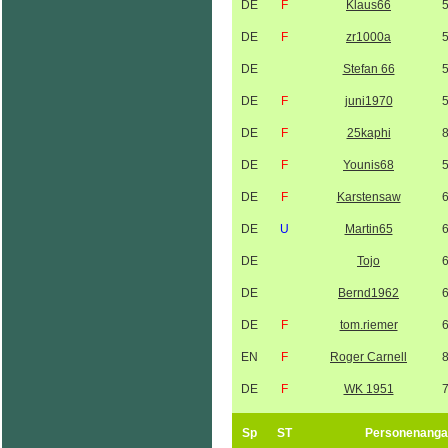
DE
F
Klaus66
DE
F
zr1000a
DE
Stefan 66
DE
F
juni1970
DE
F
25kaphi
DE
F
Younis68
DE
F
Karstensaw
DE
U
Martin65
DE
Tojo
DE
Bernd1962
DE
F
tom.riemer
EN
F
Roger Carnell
DE
F
WK 1951
Sp
ST
Personenanga