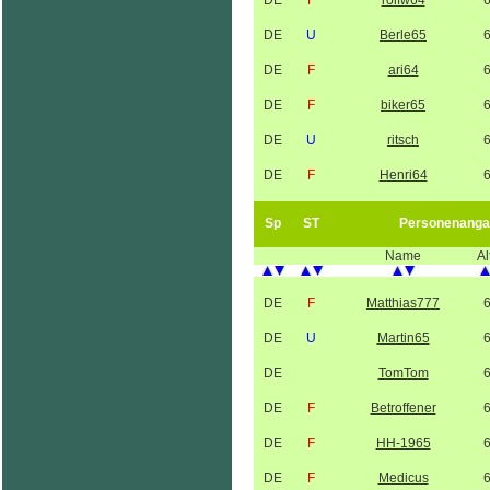
DE
F
rolfw64
DE
U
Berle65
DE
F
ari64
DE
F
biker65
DE
U
ritsch
DE
F
Henri64
Sp
ST
Personenanga
Name
Al
DE
F
Matthias777
DE
U
Martin65
DE
TomTom
DE
F
Betroffener
DE
F
HH-1965
DE
F
Medicus