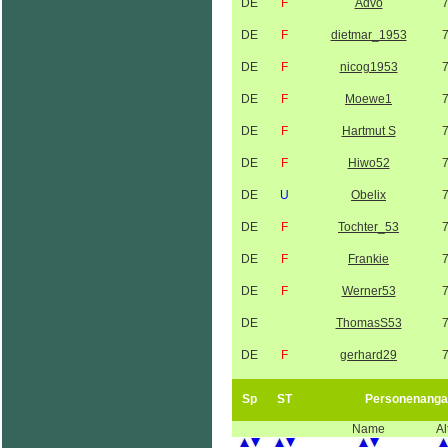
DE
F
Advo
DE
F
dietmar_1953
DE
F
nicog1953
DE
F
Moewe1
DE
F
Hartmut S
DE
F
Hiwo52
DE
U
Obelix
DE
F
Tochter_53
DE
F
Frankie
DE
F
Werner53
DE
ThomasS53
DE
F
gerhard29
Sp
ST
Personenanga
Name
Al