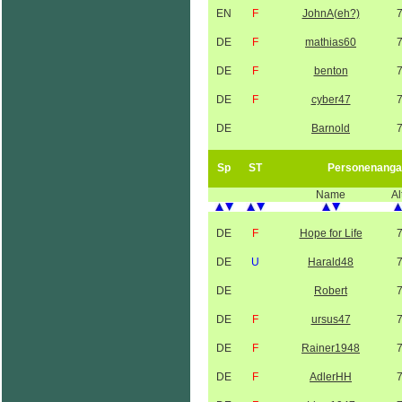
EN
F
JohnA(eh?)
DE
F
mathias60
DE
F
benton
DE
F
cyber47
DE
Barnold
Sp
ST
Personenanga
Name
Al
DE
F
Hope for Life
DE
U
Harald48
DE
Robert
DE
F
ursus47
DE
F
Rainer1948
DE
F
AdlerHH