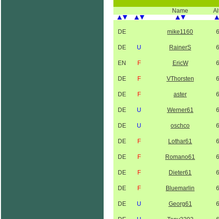
Name
Al
DE
mike1160
DE
U
RainerS
EN
F
EricW
DE
F
VThorsten
DE
F
aster
DE
U
Werner61
DE
U
oschco
DE
F
Lothar61
DE
F
Romano61
DE
F
Dieter61
DE
F
Bluemarlin
DE
U
Georg61