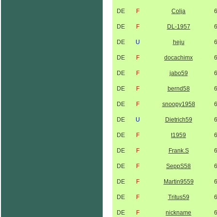
DE
F
Colja
DE
F
DL-1957
DE
U
heju
DE
F
docachimx
DE
F
jabo59
DE
F
bernd58
DE
F
snoopy1958
DE
U
Dietrich59
DE
F
t1959
DE
F
Frank.S
DE
F
SeppS58
DE
F
Martin9559
DE
F
Tritus59
DE
F
nickname