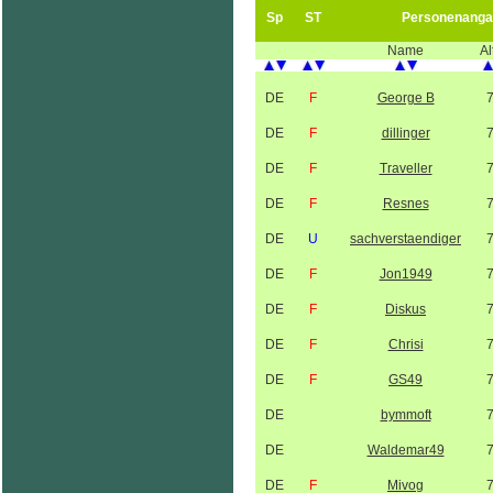
Sp
ST
Personenanga
Name
Al
DE
F
George B
DE
F
dillinger
DE
F
Traveller
DE
F
Resnes
DE
U
sachverstaendiger
DE
F
Jon1949
DE
F
Diskus
DE
F
Chrisi
DE
F
GS49
DE
bymmoft
DE
Waldemar49
DE
F
Mivog