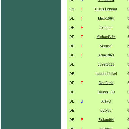
DE
U
Michael64
EN
F
Claus Lohmar
DE
F
Max-1964
DE
F
tolledeu
DE
F
MichaelM64
DE
F
Streusel
DE
F
Arne1963
DE
Josef2023
DE
suppenhinkel
DE
F
Der Burki
DE
Rainer_SB
DE
U
AlexO
DE
psky07
DE
F
Roland64