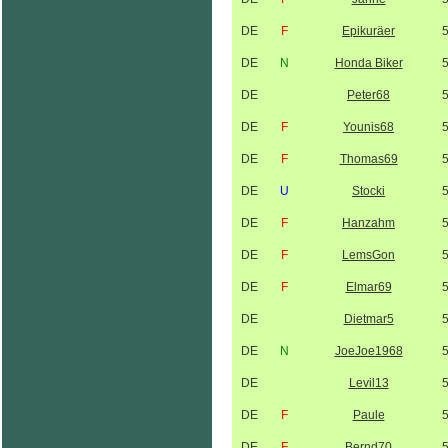
DE
F
Epikuräer
DE
N
Honda Biker
DE
Peter68
DE
F
Younis68
DE
F
Thomas69
DE
U
Stocki
DE
F
Hanzahm
DE
F
LemsGon
DE
F
Elmar69
DE
Dietmar5
DE
N
JoeJoe1968
DE
Levil13
DE
F
Paule
DE
F
Bernd70