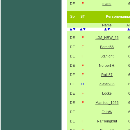
DE
F
manu
Sp
ST
Personenanga
Name
Al
DE
F
LJM_NRW_56
DE
F
Bernd56
DE
F
Starlight
DE
F
Norbert H.
DE
F
Rolli57
DE
U
dieter286
DE
F
Locke
DE
F
Manfred_1956
DE
FelixW
DE
F
RalfTongkrut