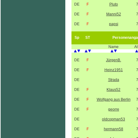
DE
F
Pluto
DE
F
Manni52
DE
F
papsi
Sp
ST
Personenanga
Name
Al
DE
F
JürgenB.
DE
F
Heinz1951
DE
Strada
DE
F
Klaus52
DE
F
Wolfgang aus Berlin
DE
F
georre
DE
oldcopman53
DE
F
hermann58