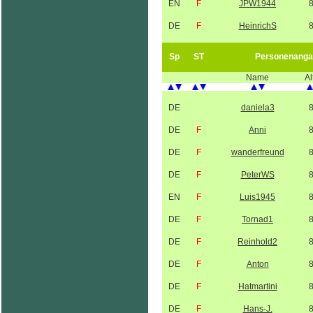
EN
F
JPW1944
DE
F
HeinrichS
Sp
ST
Personenanga
Name
Al
DE
daniela3
DE
F
Anni
DE
F
wanderfreund
DE
F
PeterWS
EN
F
Luis1945
DE
F
Tornad1
DE
F
Reinhold2
DE
F
Anton
DE
F
Hatmartini
DE
F
Hans-J.