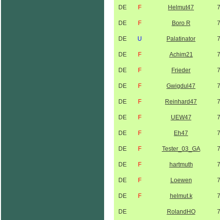
DE
F
Helmut47
DE
F
Boro R
DE
U
Palatinator
DE
F
Achim21
DE
F
Frieder
DE
F
Gwigdul47
DE
F
Reinhard47
DE
F
UEW47
DE
F
Eh47
DE
F
Tester_03_GA
DE
F
hartmuth
DE
F
Loewen
DE
F
helmut.k
DE
RolandHO