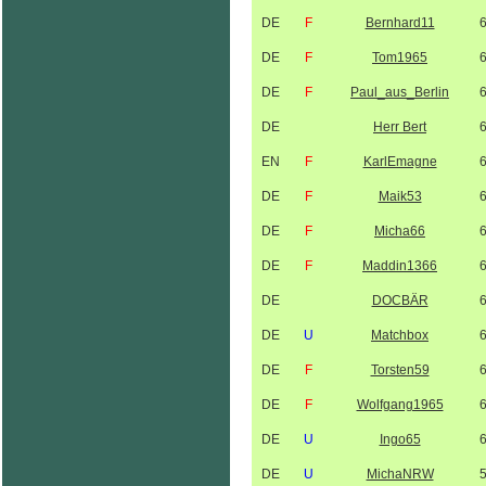
DE
F
Bernhard11
DE
F
Tom1965
DE
F
Paul_aus_Berlin
DE
Herr Bert
EN
F
KarlEmagne
DE
F
Maik53
DE
F
Micha66
DE
F
Maddin1366
DE
DOCBÄR
DE
U
Matchbox
DE
F
Torsten59
DE
F
Wolfgang1965
DE
U
Ingo65
DE
U
MichaNRW