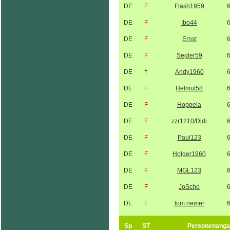
DE
F
Flash1959
DE
F
Ibo44
DE
F
Ernst
DE
F
Segler59
DE
†
Andy1960
DE
F
Helmut58
DE
F
Hoppela
DE
F
zzr1210/Didi
DE
F
Paul123
DE
F
Holger1960
DE
F
MGL123
DE
F
JoScho
DE
F
tom.riemer
Sp
ST
Personenanga