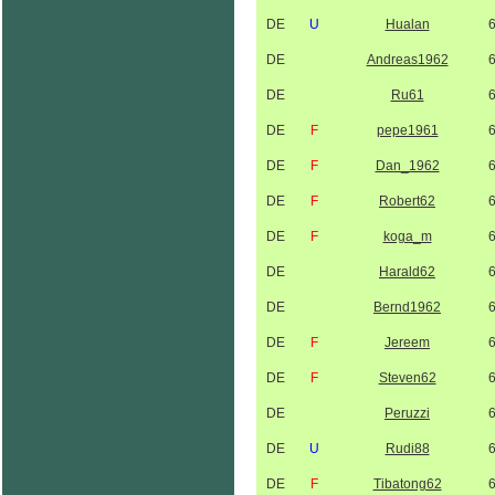
DE
U
Hualan
DE
Andreas1962
DE
Ru61
DE
F
pepe1961
DE
F
Dan_1962
DE
F
Robert62
DE
F
koga_m
DE
Harald62
DE
Bernd1962
DE
F
Jereem
DE
F
Steven62
DE
Peruzzi
DE
U
Rudi88
DE
F
Tibatong62