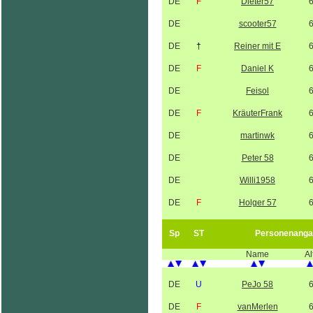
DE
F
Dieter57
DE
scooter57
DE
†
Reiner mit E
DE
F
Daniel K
DE
Feisol
DE
F
KräuterFrank
DE
martinwk
DE
Peter 58
DE
Willi1958
DE
F
Holger 57
Sp
ST
Personenanga
Name
Al
DE
U
PeJo 58
DE
F
vanMerlen