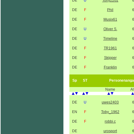
DE
U
Tony2202
DE
F
Phil
DE
F
Musix61
DE
U
Oliver S.
DE
U
Timeline
DE
F
TR1961
DE
F
Skipper
DE
F
Franklin
Sp
ST
Personenanga
Name
Al
DE
U
uwes2403
EN
F
Toby_1962
DE
F
robbi.c
DE
urosport