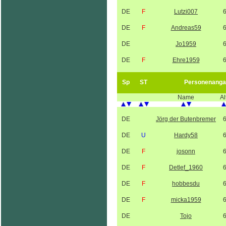
DE
F
Lutzi007
DE
F
Andreas59
DE
Jo1959
DE
F
Ehre1959
Sp
ST
Personenanga
Name
Al
DE
Jörg der Butenbremer
DE
U
Hardy58
DE
F
josonn
DE
F
Detlef_1960
DE
F
hobbesdu
DE
F
micka1959
DE
Tojo