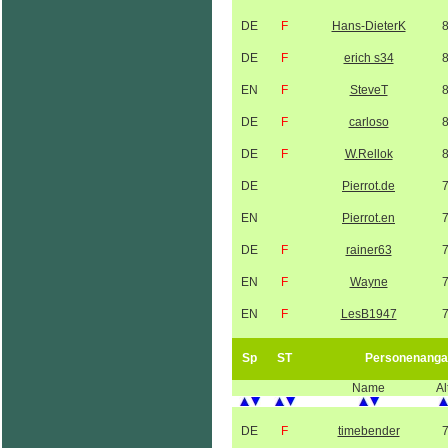
DE
F
Hans-DieterK
DE
F
erich s34
EN
F
SteveT
DE
F
carloso
DE
F
W.Rellok
DE
Pierrot.de
EN
Pierrot.en
DE
F
rainer63
EN
F
Wayne
EN
F
LesB1947
Sp
ST
Personenanga
Name
Al
DE
F
timebender