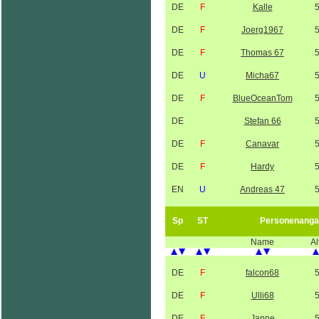
DE
F
Kalle
DE
F
Joerg1967
DE
F
Thomas 67
DE
U
Micha67
DE
F
BlueOceanTom
DE
Stefan 66
DE
F
Canavar
DE
F
Hardy
EN
U
Andreas 47
Sp
ST
Personenanga
Name
Al
DE
F
falcon68
DE
F
Ulli68
DE
F
Janne