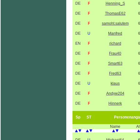
DE
F
Henning_S
DE
F
ThomasE62
DE
F
samoht.salutem
DE
U
Manfred
EN
F
richard
DE
F
Frau40
DE
F
Smart63
DE
F
Fred63
DE
U
klaus
DE
F
Andyw204
DE
F
Hinnerk
Sp
ST
Personenanga
Name
Al