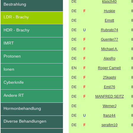
DE
klasch40
Bestrahlung
DE
F
Huskie
LDR - Brachy
DE
Ernstt
HDR - Brachy
DE
U
Rubrato74
DE
F
Guenter77
IMRT
DE
F
Michael A.
Protonen
DE
F
AlexRo
EN
F
Roger Carnell
Ionen
DE
F
25kaphi
Cyberknife
DE
F
Emil76
Andere RT
DE
F
MANFRED SEITZ
DE
WernerJ
Hormonbehandlung
DE
U
franz44
Diverse Behandlungen
DE
F
serafim10