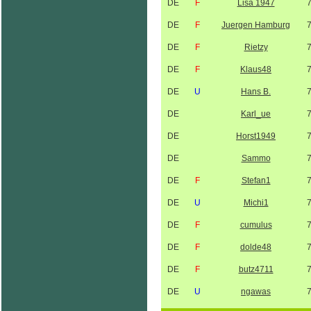
DE
F
Lisa 1947
DE
F
Juergen Hamburg
DE
F
Rietzy
DE
F
Klaus48
DE
U
Hans B.
DE
Karl_ue
DE
Horst1949
DE
Sammo
DE
F
Stefan1
DE
U
Michi1
DE
F
cumulus
DE
F
dolde48
DE
F
butz4711
DE
U
ngawas