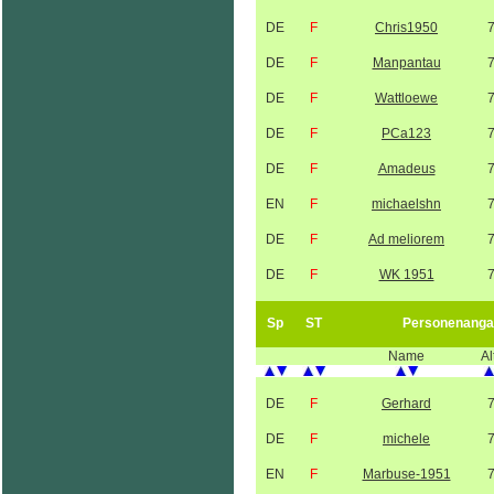
DE
F
Chris1950
DE
F
Manpantau
DE
F
Wattloewe
DE
F
PCa123
DE
F
Amadeus
EN
F
michaelshn
DE
F
Ad meliorem
DE
F
WK 1951
Sp
ST
Personenanga
Name
Al
DE
F
Gerhard
DE
F
michele
EN
F
Marbuse-1951