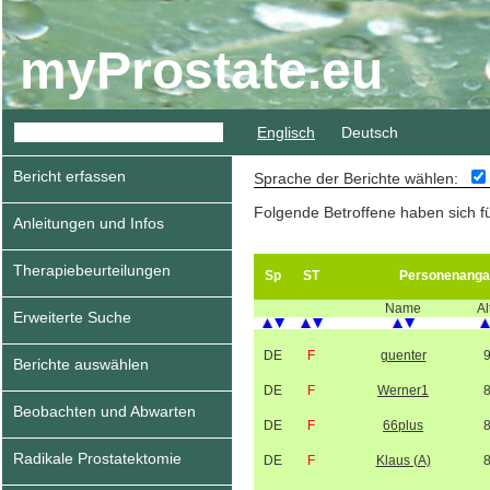
myProstate.eu
Englisch
Deutsch
Bericht erfassen
Sprache der Berichte wählen:
Folgende Betroffene haben sich f
Anleitungen und Infos
Therapiebeurteilungen
Sp
ST
Personenanga
Name
Al
Erweiterte Suche
DE
F
guenter
Berichte auswählen
DE
F
Werner1
Beobachten und Abwarten
DE
F
66plus
Radikale Prostatektomie
DE
F
Klaus (A)