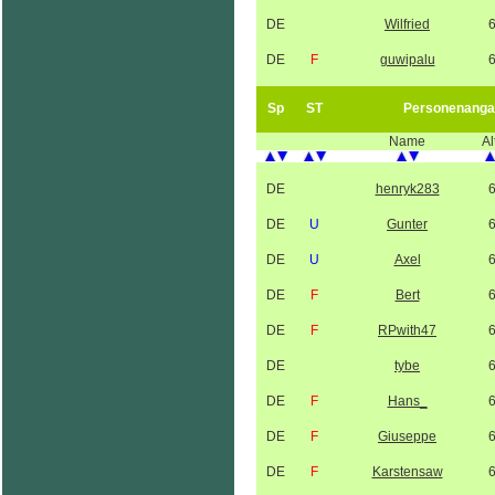
DE
Wilfried
DE
F
guwipalu
Sp
ST
Personenanga
Name
Al
DE
henryk283
DE
U
Gunter
DE
U
Axel
DE
F
Bert
DE
F
RPwith47
DE
tybe
DE
F
Hans_
DE
F
Giuseppe
DE
F
Karstensaw