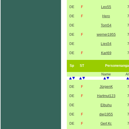
DE
F
Leo55
DE
F
Hero
DE
Tom54
DE
F
werner1955
DE
Lies54
DE
F
Karl69
Sp
ST
Personenanga
Name
Al
DE
F
JürgenK
DE
F
Hartmut123
DE
Elbuhu
DE
F
dwj1955
DE
F
Gert Kr.