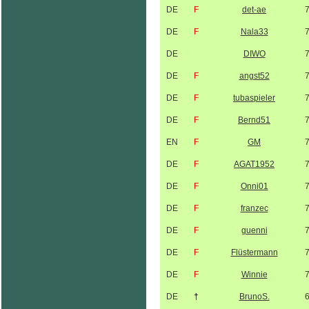
DE
F
det-ae
DE
F
Nala33
DE
DIWO
DE
F
angst52
DE
F
tubaspieler
DE
F
Bernd51
EN
F
GM
DE
F
AGAT1952
DE
F
Onni01
DE
F
franzec
DE
F
guenni
DE
F
Flüstermann
DE
F
Winnie
DE
†
BrunoS.