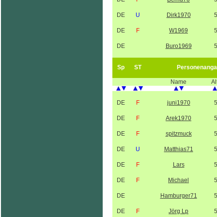
DE
U
Dirk1970
DE
F
W1969
DE
Buro1969
Sp
ST
Personenanga
Name
Al
DE
F
juni1970
DE
F
Arek1970
DE
F
spitzmuck
DE
U
Matthias71
DE
F
Lars
DE
F
Michael
DE
Hamburger71
DE
F
Jörg Lp