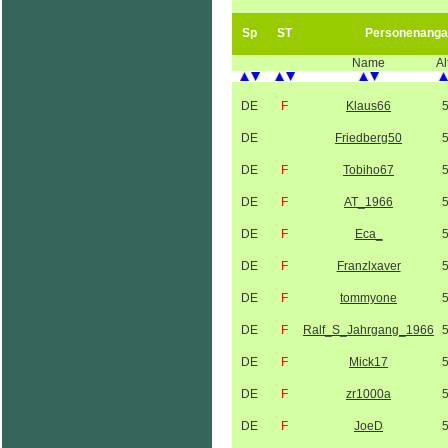
Sp
ST
Personenanga
Name
Al
DE
F
Klaus66
DE
Friedberg50
DE
F
Tobiho67
DE
F
AT_1966
DE
F
Eca_
DE
F
Franzlxaver
DE
F
tommyone
DE
F
Ralf_S_Jahrgang_1966
DE
F
Mick17
DE
F
zr1000a
DE
F
JoeD