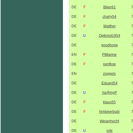
DE
F
Biker61
DE
F
charly54
DE
F
Walther
DE
U
Optimist1954
DE
goodhope
EN
F
PIMarine
DE
F
ramflow
EN
zoggels
DE
Eduard54
DE
U
rla@myP
DE
F
klaus55
DE
F
himbeerbubi
DE
Weserhecht
DE
U
rotx