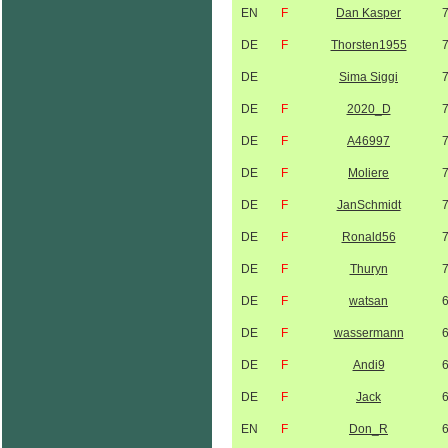
EN
F
Dan Kasper
DE
F
Thorsten1955
DE
Sima Siggi
DE
F
2020_D
DE
F
A46997
DE
F
Moliere
DE
F
JanSchmidt
DE
F
Ronald56
DE
F
Thuryn
DE
F
watsan
DE
F
wassermann
DE
F
Andi9
DE
F
Jack
EN
F
Don_R