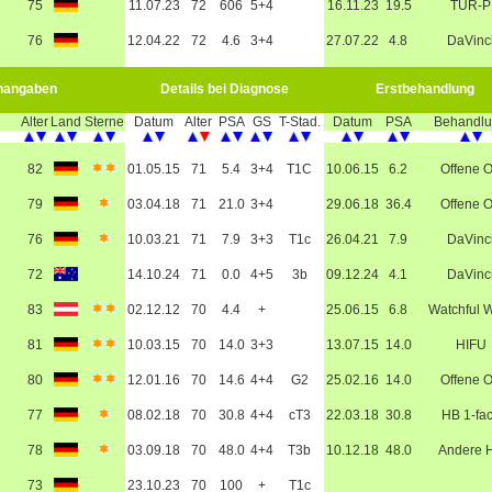
75
11.07.23
72
606
5+4
16.11.23
19.5
TUR-P
76
12.04.22
72
4.6
3+4
27.07.22
4.8
DaVinc
nangaben
Details bei Diagnose
Erstbehandlung
Alter
Land
Sterne
Datum
Alter
PSA
GS
T-Stad.
Datum
PSA
Behandl
82
01.05.15
71
5.4
3+4
T1C
10.06.15
6.2
Offene 
79
03.04.18
71
21.0
3+4
29.06.18
36.4
Offene 
76
10.03.21
71
7.9
3+3
T1c
26.04.21
7.9
DaVinc
72
14.10.24
71
0.0
4+5
3b
09.12.24
4.1
DaVinc
83
02.12.12
70
4.4
+
25.06.15
6.8
Watchful W
81
10.03.15
70
14.0
3+3
13.07.15
14.0
HIFU
80
12.01.16
70
14.6
4+4
G2
25.02.16
14.0
Offene 
77
08.02.18
70
30.8
4+4
cT3
22.03.18
30.8
HB 1-fa
78
03.09.18
70
48.0
4+4
T3b
10.12.18
48.0
Andere 
73
23.10.23
70
100
+
T1c