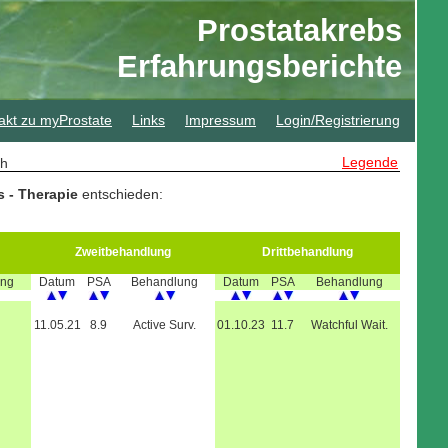
Prostatakrebs
Erfahrungsberichte
akt zu myProstate
Links
Impressum
Login/Registrierung
Legende
sch
s - Therapie
entschieden:
Zweitbehandlung
Drittbehandlung
ung
Datum
PSA
Behandlung
Datum
PSA
Behandlung
11.05.21
8.9
Active Surv.
01.10.23
11.7
Watchful Wait.