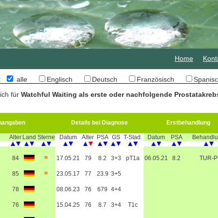
Home
Kont
n:
alle
Englisch
Deutsch
Französisch
Spani
ich für
Watchful Waiting als erste oder nachfolgende Prostatakreb
nangaben
Details bei Diagnose
Erstbehandlung
Alter
Land
Sterne
Datum
Alter
PSA
GS
T-Stad.
Datum
PSA
Behandl
84
17.05.21
79
8.2
3+3
pT1a
06.05.21
8.2
TUR-P
85
23.05.17
77
23.9
3+5
78
08.06.23
76
679
4+4
76
15.04.25
76
8.7
3+4
T1c