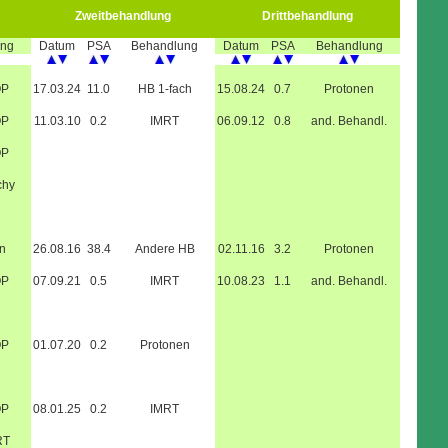
Zweitbehandlung
Drittbehandlung
ung
Datum
PSA
Behandlung
Datum
PSA
Behandlung
OP
17.03.24
11.0
HB 1-fach
15.08.24
0.7
Protonen
OP
11.03.10
0.2
IMRT
06.09.12
0.8
and. Behandl.
OP
chy
n
26.08.16
38.4
Andere HB
02.11.16
3.2
Protonen
OP
07.09.21
0.5
IMRT
10.08.23
1.1
and. Behandl.
OP
01.07.20
0.2
Protonen
OP
08.01.25
0.2
IMRT
RT