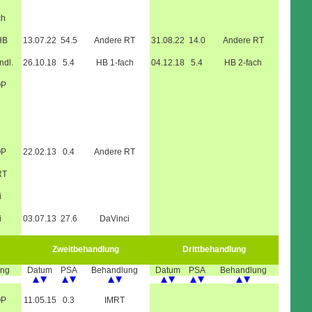
ch
HB
13.07.22
54.5
Andere RT
31.08.22
14.0
Andere RT
ndl.
26.10.18
5.4
HB 1-fach
04.12.18
5.4
HB 2-fach
OP
OP
22.02.13
0.4
Andere RT
RT
i
i
03.07.13
27.6
DaVinci
Zweitbehandlung
Drittbehandlung
ung
Datum
PSA
Behandlung
Datum
PSA
Behandlung
OP
11.05.15
0.3
IMRT