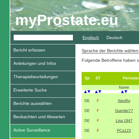
myProstate.eu
Englisch
Deutsch
Bericht erfassen
Sprache der Berichte wähle
Folgende Betroffene haben s
Anleitungen und Infos
Therapiebeurteilungen
Sp
ST
Persone
Name
Erweiterte Suche
DE
F
AlexRo
Berichte auswählen
DE
F
Guenter77
Beobachten und Abwarten
DE
F
Lisa 1947
Active Surveillance
DE
F
PCa123