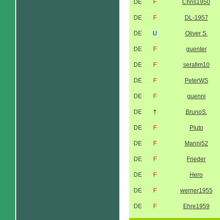
DE
F
Chris1950
DE
F
DL-1957
DE
U
Oliver S.
DE
F
guenter
DE
F
serafim10
DE
F
PeterWS
DE
F
guenni
DE
†
BrunoS.
DE
F
Pluto
DE
F
Manni52
DE
F
Frieder
DE
F
Hero
DE
F
werner1955
DE
F
Ehre1959