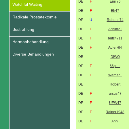
DE
F
Emil76
Watchful Waiting
DE
F
Eh47
Radikale Prostatektomie
DE
U
Rubrato74
Bestrahlung
DE
F
Achim21
DE
F
butz4711
Hormonbehandlung
DE
F
AdlerHH
Diverse Behandlungen
DE
DIWO
DE
F
66plus
DE
F
Werner1
DE
Robert
DE
F
ursus47
DE
F
UEW47
DE
F
Rainer1948
DE
F
Anni