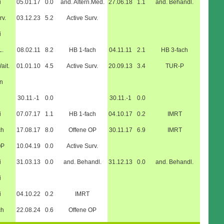
i
05.01.17
0.0
and. Altern.Med.
27.06.18
1.1
and. Behandl.
rv.
03.12.23
5.2
Active Surv.
i
L.
08.02.11
8.2
HB 1-fach
04.11.11
2.1
HB 3-fach
ait.
01.01.10
4.5
Active Surv.
20.09.13
3.4
TUR-P
n
30.11.-1
0.0
30.11.-1
0.0
i
07.07.17
1.1
HB 1-fach
04.10.17
0.2
IMRT
ch
17.08.17
8.0
Offene OP
30.11.17
6.9
IMRT
OP
10.04.19
0.0
Active Surv.
i
31.03.13
0.0
and. Behandl.
31.12.13
0.0
and. Behandl.
i
i
04.10.22
0.2
IMRT
ch
22.08.24
0.6
Offene OP