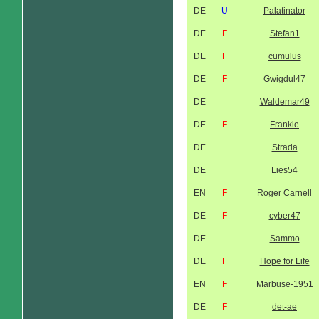
DE
U
Palatinator
DE
F
Stefan1
DE
F
cumulus
DE
F
Gwigdul47
DE
Waldemar49
DE
F
Frankie
DE
Strada
DE
Lies54
EN
F
Roger Carnell
DE
F
cyber47
DE
Sammo
DE
F
Hope for Life
EN
F
Marbuse-1951
DE
F
det-ae