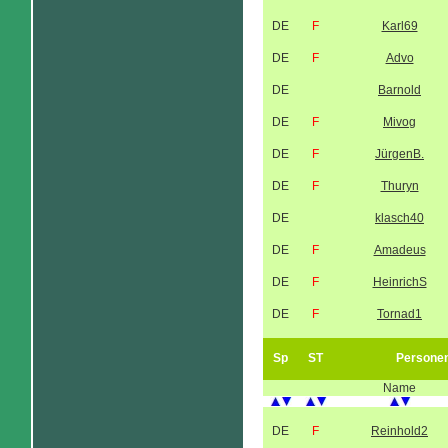
DE
F
Karl69
DE
F
Advo
DE
Barnold
DE
F
Mivog
DE
F
JürgenB.
DE
F
Thuryn
DE
klasch40
DE
F
Amadeus
DE
F
HeinrichS
DE
F
Tornad1
Sp
ST
Persone
Name
DE
F
Reinhold2