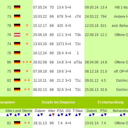
71
07.05.24
70
13.4
5+4
09.05.24
13.4
HB 1-fa
73
10.03.22
69
679
5+4
cT4
24.03.22
794
Andere 
78
15.12.17
69
425
4+5
12.03.18
621
and. Beha
76
25.06.19
69
12.1
3+4
T3b
22.08.19
12.1
Offene 
74
13.03.20
69
1571
5+4
T2c
70
16.12.24
69
26.4
4+4
1
86
28.02.08
68
14.8
3+4
pT3a
08.04.08
14.8
Offene 
75
07.09.18
68
19.6
3+4
08.12.18
21.0
off. OP+
82
11.10.11
68
21.2
3+3
T1c
09.01.12
4.5
DaVinc
81
06.02.13
68
32.6
3+4
T2c
25.06.13
32.6
DaVinc
nangaben
Details bei Diagnose
Erstbehandlung
Alter
Land
Sterne
Datum
Alter
PSA
GS
T-Stad.
Datum
PSA
Behandl
81
28.11.13
68
7.4
4+4
23.01.14
7.4
Offene 