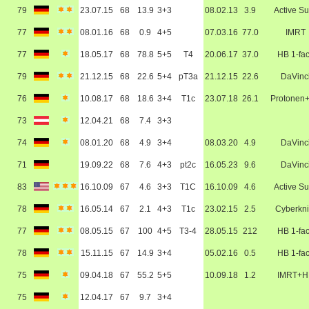
79
23.07.15
68
13.9
3+3
08.02.13
3.9
Active Su
77
08.01.16
68
0.9
4+5
07.03.16
77.0
IMRT
77
18.05.17
68
78.8
5+5
T4
20.06.17
37.0
HB 1-fa
79
21.12.15
68
22.6
5+4
pT3a
21.12.15
22.6
DaVinc
76
10.08.17
68
18.6
3+4
T1c
23.07.18
26.1
Protonen
73
12.04.21
68
7.4
3+3
74
08.01.20
68
4.9
3+4
08.03.20
4.9
DaVinc
71
19.09.22
68
7.6
4+3
pt2c
16.05.23
9.6
DaVinc
83
16.10.09
67
4.6
3+3
T1C
16.10.09
4.6
Active Su
78
16.05.14
67
2.1
4+3
T1c
23.02.15
2.5
Cyberkni
77
08.05.15
67
100
4+5
T3-4
28.05.15
212
HB 1-fa
78
15.11.15
67
14.9
3+4
05.02.16
0.5
HB 1-fa
75
09.04.18
67
55.2
5+5
10.09.18
1.2
IMRT+H
75
12.04.17
67
9.7
3+4