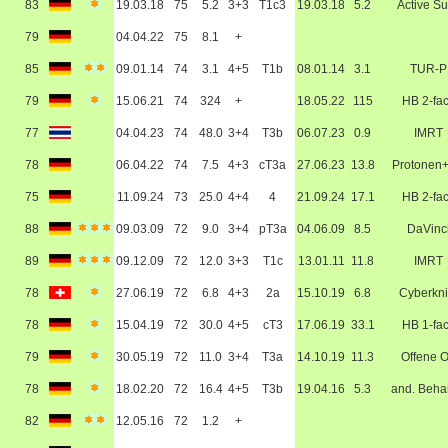
83
19.03.18
75
5.2
3+3
T1c3
19.03.18
5.2
Active Su
79
04.04.22
75
8.1
+
85
09.01.14
74
3.1
4+5
T1b
08.01.14
3.1
TUR-P
79
15.06.21
74
324
+
18.05.22
115
HB 2-fa
77
04.04.23
74
48.0
3+4
T3b
06.07.23
0.9
IMRT
78
06.04.22
74
7.5
4+3
cT3a
27.06.23
13.8
Protonen
75
11.09.24
73
25.0
4+4
4
21.09.24
17.1
HB 2-fa
88
09.03.09
72
9.0
3+4
pT3a
04.06.09
8.5
DaVinc
89
09.12.09
72
12.0
3+3
T1c
13.01.11
11.8
IMRT
78
27.06.19
72
6.8
4+3
2a
15.10.19
6.8
Cyberkni
78
15.04.19
72
30.0
4+5
cT3
17.06.19
33.1
HB 1-fa
79
30.05.19
72
11.0
3+4
T3a
14.10.19
11.3
Offene 
78
18.02.20
72
16.4
4+5
T3b
19.04.16
5.3
and. Beha
82
12.05.16
72
1.2
+