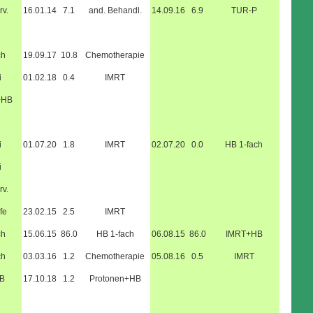
rv.
16.01.14
7.1
and. Behandl.
14.09.16
6.9
TUR-P
ch
19.09.17
10.8
Chemotherapie
i
01.02.18
0.4
IMRT
+HB
i
01.07.20
1.8
IMRT
02.07.20
0.0
HB 1-fach
i
rv.
fe
23.02.15
2.5
IMRT
ch
15.06.15
86.0
HB 1-fach
06.08.15
86.0
IMRT+HB
ch
03.03.16
1.2
Chemotherapie
05.08.16
0.5
IMRT
B
17.10.18
1.2
Protonen+HB