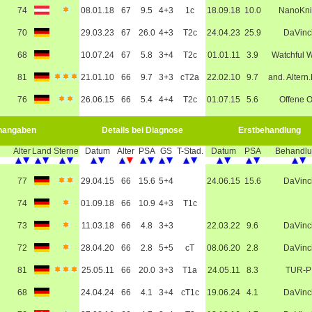
74
08.01.18
67
9.5
4+3
1c
18.09.18
10.0
NanoKni
70
29.03.23
67
26.0
4+3
T2c
24.04.23
25.9
DaVinc
68
10.07.24
67
5.8
3+4
T2c
01.01.11
3.9
Watchful W
81
21.01.10
66
9.7
3+3
cT2a
22.02.10
9.7
and. Altern
76
26.06.15
66
5.4
4+4
T2c
01.07.15
5.6
Offene 
nangaben
Details bei Diagnose
Erstbehandlung
Alter
Land
Sterne
Datum
Alter
PSA
GS
T-Stad.
Datum
PSA
Behandl
77
29.04.15
66
15.6
5+4
24.06.15
15.6
DaVinc
74
01.09.18
66
10.9
4+3
T1c
73
11.03.18
66
4.8
3+3
22.03.22
9.6
DaVinc
72
28.04.20
66
2.8
5+5
cT
08.06.20
2.8
DaVinc
81
25.05.11
66
20.0
3+3
T1a
24.05.11
8.3
TUR-P
68
24.04.24
66
4.1
3+4
cT1c
19.06.24
4.1
DaVinc