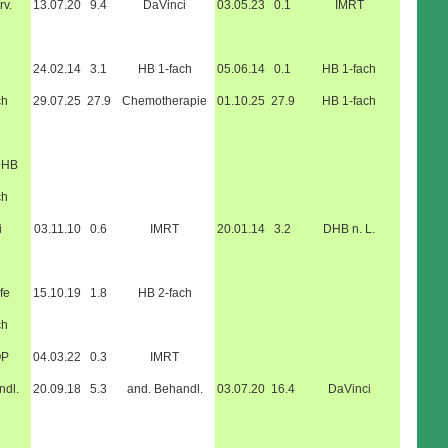
rv.
13.07.20
9.4
DaVinci
03.05.23
0.1
IMRT
24.02.14
3.1
HB 1-fach
05.06.14
0.1
HB 1-fach
ch
29.07.25
27.9
Chemotherapie
01.10.25
27.9
HB 1-fach
+HB
ch
i
03.11.10
0.6
IMRT
20.01.14
3.2
DHB n. L.
fe
15.10.19
1.8
HB 2-fach
ch
OP
04.03.22
0.3
IMRT
ndl.
20.09.18
5.3
and. Behandl.
03.07.20
16.4
DaVinci