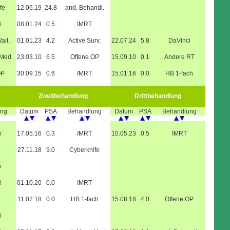
fe
12.06.19
24.8
and. Behandl.
i
08.01.24
0.5
IMRT
ait.
01.01.23
4.2
Active Surv.
22.07.24
5.8
DaVinci
.Med.
23.03.10
6.5
Offene OP
15.09.10
0.1
Andere RT
OP
30.09.15
0.6
IMRT
15.01.16
0.0
HB 1-fach
Zweitbehandlung
Drittbehandlung
ung
Datum
PSA
Behandlung
Datum
PSA
Behandlung
i
17.05.16
0.3
IMRT
10.05.23
0.5
IMRT
27.11.18
9.0
Cyberknife
i
i
01.10.20
0.0
IMRT
11.07.18
0.0
HB 1-fach
15.08.18
4.0
Offene OP
i