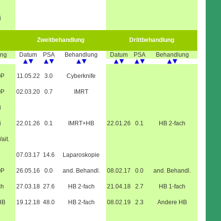
i
Zweitbehandlung
Drittbehandlung
ung
Datum
PSA
Behandlung
Datum
PSA
Behandlung
OP
11.05.22
3.0
Cyberknife
OP
02.03.20
0.7
IMRT
i
i
22.01.26
0.1
IMRT+HB
22.01.26
0.1
HB 2-fach
ait.
07.03.17
14.6
Laparoskopie
OP
26.05.16
0.0
and. Behandl.
08.02.17
0.0
and. Behandl.
ch
27.03.18
27.6
HB 2-fach
21.04.18
2.7
HB 1-fach
HB
19.12.18
48.0
HB 2-fach
08.02.19
2.3
Andere HB