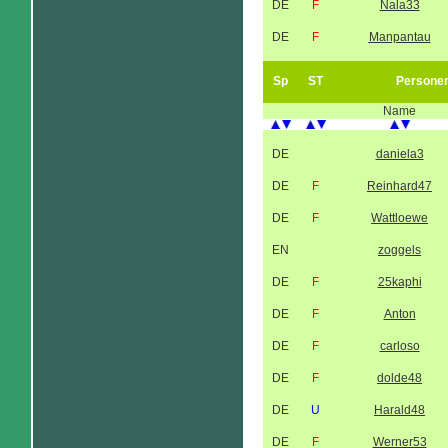
DE
F
Nala33
DE
F
Manpantau
Sp
ST
Persone
Name
DE
daniela3
DE
F
Reinhard47
DE
F
Wattloewe
EN
zoggels
DE
F
25kaphi
DE
F
Anton
DE
F
carloso
DE
F
dolde48
DE
U
Harald48
DE
F
Werner53