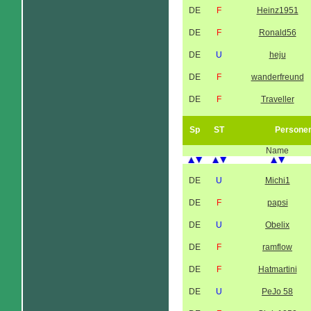
DE
F
Heinz1951
DE
F
Ronald56
DE
U
heju
DE
F
wanderfreund
DE
F
Traveller
Sp
ST
Persone
Name
DE
U
Michi1
DE
F
papsi
DE
U
Obelix
DE
F
ramflow
DE
F
Hatmartini
DE
U
PeJo 58