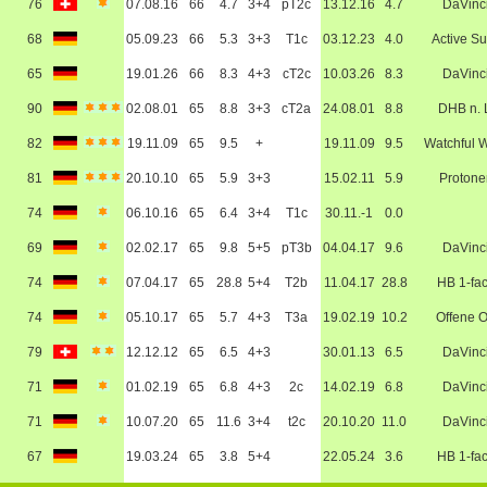
76
07.08.16
66
4.7
3+4
pT2c
13.12.16
4.7
DaVinc
68
05.09.23
66
5.3
3+3
T1c
03.12.23
4.0
Active Su
65
19.01.26
66
8.3
4+3
cT2c
10.03.26
8.3
DaVinc
90
02.08.01
65
8.8
3+3
cT2a
24.08.01
8.8
DHB n. 
82
19.11.09
65
9.5
+
19.11.09
9.5
Watchful W
81
20.10.10
65
5.9
3+3
15.02.11
5.9
Protone
74
06.10.16
65
6.4
3+4
T1c
30.11.-1
0.0
69
02.02.17
65
9.8
5+5
pT3b
04.04.17
9.6
DaVinc
74
07.04.17
65
28.8
5+4
T2b
11.04.17
28.8
HB 1-fa
74
05.10.17
65
5.7
4+3
T3a
19.02.19
10.2
Offene 
79
12.12.12
65
6.5
4+3
30.01.13
6.5
DaVinc
71
01.02.19
65
6.8
4+3
2c
14.02.19
6.8
DaVinc
71
10.07.20
65
11.6
3+4
t2c
20.10.20
11.0
DaVinc
67
19.03.24
65
3.8
5+4
22.05.24
3.6
HB 1-fa