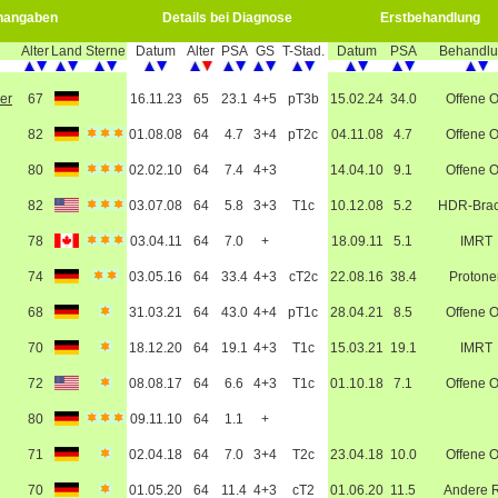
nangaben
Details bei Diagnose
Erstbehandlung
Alter
Land
Sterne
Datum
Alter
PSA
GS
T-Stad.
Datum
PSA
Behandl
er
67
16.11.23
65
23.1
4+5
pT3b
15.02.24
34.0
Offene 
82
01.08.08
64
4.7
3+4
pT2c
04.11.08
4.7
Offene 
80
02.02.10
64
7.4
4+3
14.04.10
9.1
Offene 
82
03.07.08
64
5.8
3+3
T1c
10.12.08
5.2
HDR-Bra
78
03.04.11
64
7.0
+
18.09.11
5.1
IMRT
74
03.05.16
64
33.4
4+3
cT2c
22.08.16
38.4
Protone
68
31.03.21
64
43.0
4+4
pT1c
28.04.21
8.5
Offene 
70
18.12.20
64
19.1
4+3
T1c
15.03.21
19.1
IMRT
72
08.08.17
64
6.6
4+3
T1c
01.10.18
7.1
Offene 
80
09.11.10
64
1.1
+
71
02.04.18
64
7.0
3+4
T2c
23.04.18
10.0
Offene 
70
01.05.20
64
11.4
4+3
cT2
01.06.20
11.5
Andere 