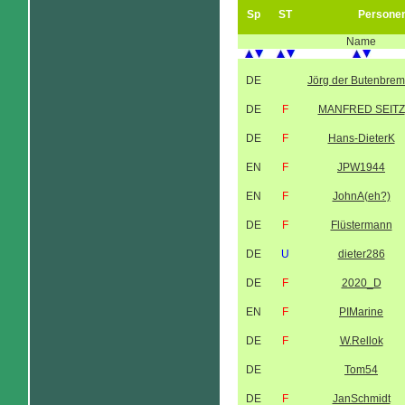
Sp
ST
Persone
Name
DE
Jörg der Butenbrem
DE
F
MANFRED SEITZ
DE
F
Hans-DieterK
EN
F
JPW1944
EN
F
JohnA(eh?)
DE
F
Flüstermann
DE
U
dieter286
DE
F
2020_D
EN
F
PIMarine
DE
F
W.Rellok
DE
Tom54
DE
F
JanSchmidt