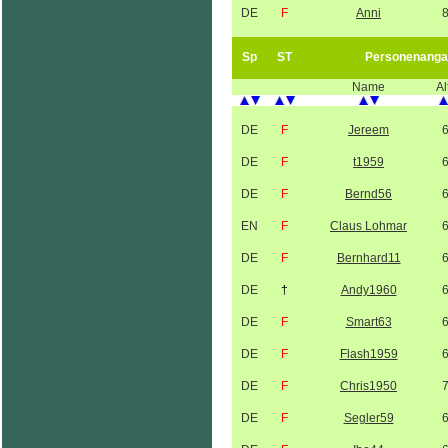
DE
F
Anni
Sp
ST
Personenanga
Name
Al
DE
F
Jereem
DE
F
t1959
DE
F
Bernd56
EN
F
Claus Lohmar
DE
F
Bernhard11
DE
†
Andy1960
DE
F
Smart63
DE
F
Flash1959
DE
F
Chris1950
DE
F
Segler59