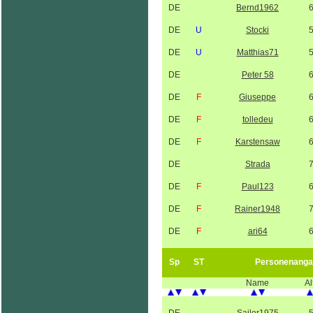
DE
Bernd1962
DE
U
Stocki
DE
U
Matthias71
DE
Peter 58
DE
F
Giuseppe
DE
F
tolledeu
DE
F
Karstensaw
DE
Strada
DE
F
Paul123
DE
F
Rainer1948
DE
F
ari64
Sp
ST
Personenanga
Name
Al