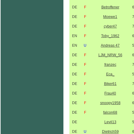
DE
F
Betroffener
DE
F
Moewe1
DE
F
cyber47
EN
F
Toby_1962
EN
U
Andreas 47
DE
F
LJM_NRW_56
DE
F
franzec
DE
F
Eca_
DE
F
Biker61
DE
F
Frau40
DE
F
snoopy1958
DE
F
falcon68
DE
Levil13
DE
U
Dietrich59