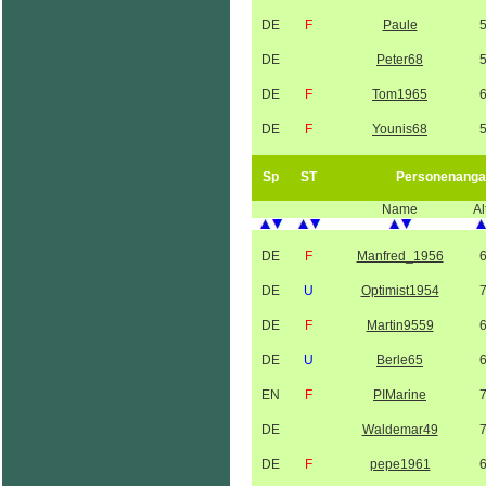
DE
F
Paule
DE
Peter68
DE
F
Tom1965
DE
F
Younis68
Sp
ST
Personenanga
Name
Al
DE
F
Manfred_1956
DE
U
Optimist1954
DE
F
Martin9559
DE
U
Berle65
EN
F
PIMarine
DE
Waldemar49
DE
F
pepe1961