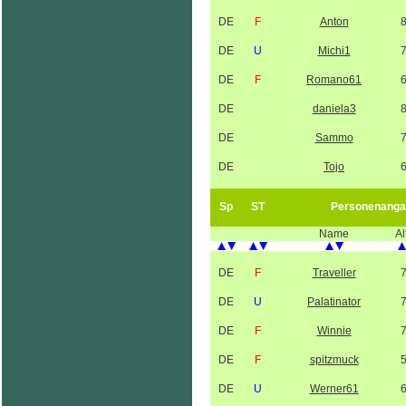
DE
F
Anton
DE
U
Michi1
DE
F
Romano61
DE
daniela3
DE
Sammo
DE
Tojo
Sp
ST
Personenanga
Name
Al
DE
F
Traveller
DE
U
Palatinator
DE
F
Winnie
DE
F
spitzmuck
DE
U
Werner61