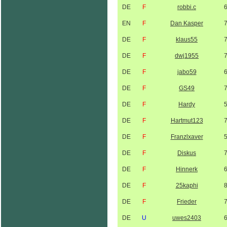
DE
F
robbi.c
EN
F
Dan Kasper
DE
F
klaus55
DE
F
dwj1955
DE
F
jabo59
DE
F
GS49
DE
F
Hardy
DE
F
Hartmut123
DE
F
Franzlxaver
DE
F
Diskus
DE
F
Hinnerk
DE
F
25kaphi
DE
F
Frieder
DE
U
uwes2403