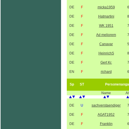
DE
F
micka1959
DE
F
Hatmartini
DE
F
WK 1951
DE
F
Ad meliorem
DE
F
Canavar
DE
F
HeinrichS
DE
F
Gert Kr.
EN
F
richard
Sp
ST
Personenanga
Name
Al
DE
U
sachverstaendiger
DE
F
AGAT1952
DE
F
Franklin