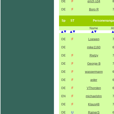
DE
F
erich s34
DE
F
Boro R
Sp
ST
Personenanga
Name
Al
DE
F
Loewen
DE
mike1160
DE
F
Rietzy
DE
F
George B
DE
F
wassermann
DE
F
aster
DE
F
VThorsten
EN
F
michaelshn
DE
F
Klaus48
DE
U
RainerS