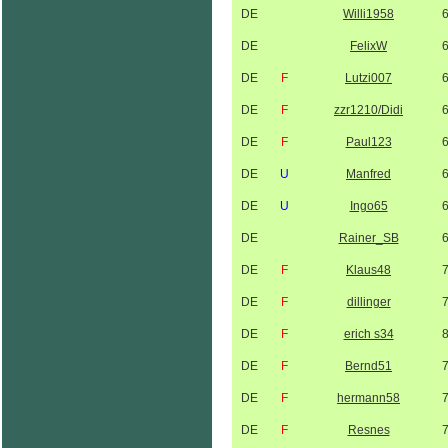
DE
Willi1958
DE
FelixW
DE
F
Lutzi007
DE
F
zzr1210/Didi
DE
F
Paul123
DE
U
Manfred
DE
U
Ingo65
DE
Rainer_SB
DE
F
Klaus48
DE
F
dillinger
DE
F
erich s34
DE
F
Bernd51
DE
F
hermann58
DE
F
Resnes