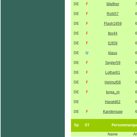
DE
F
Walther
DE
F
Rolli57
DE
F
Flash1959
DE
F
Ibo44
DE
F
t1959
DE
U
klaus
DE
F
Segler59
DE
F
Lothar61
DE
F
Helmut58
DE
F
koga_m
DE
Harald62
DE
F
Karstensaw
Sp
ST
Personenanga
Name
Al