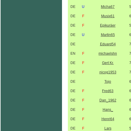
DE
U
Micha67
DE
F
Musix61
DE
F
Epikuräer
DE
U
Martin65
DE
Eduard54
EN
F
michaelshn
DE
F
Gert Kr.
DE
F
nicog1953
DE
Tojo
DE
F
Fred63
DE
F
Dan_1962
DE
F
Hans_
DE
F
Henri64
DE
F
Lars