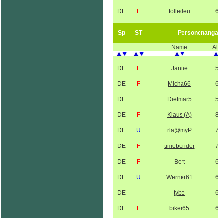
DE
F
tolledeu
Sp
ST
Personenanga
Name
Al
DE
F
Janne
DE
F
Micha66
DE
Dietmar5
DE
F
Klaus (A)
DE
U
rla@myP
DE
F
timebender
DE
F
Bert
DE
U
Werner61
DE
tybe
DE
F
biker65