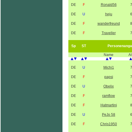
DE
F
Ronald56
DE
U
heju
DE
F
wanderfreund
DE
F
Traveller
Sp
ST
Personenanga
Name
Al
DE
U
Michi1
DE
F
papsi
DE
U
Obelix
DE
F
ramflow
DE
F
Hatmartini
DE
U
PeJo 58
DE
F
Chris1950