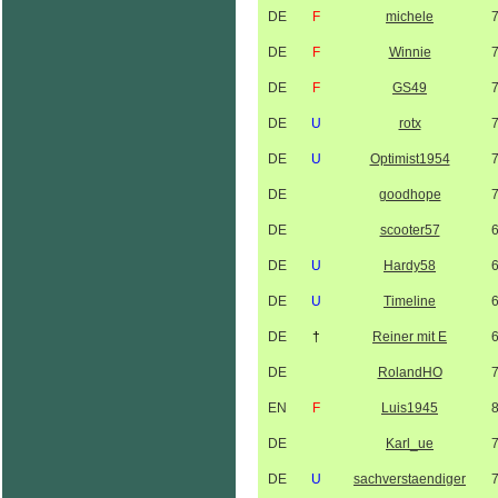
DE
F
michele
DE
F
Winnie
DE
F
GS49
DE
U
rotx
DE
U
Optimist1954
DE
goodhope
DE
scooter57
DE
U
Hardy58
DE
U
Timeline
DE
†
Reiner mit E
DE
RolandHO
EN
F
Luis1945
DE
Karl_ue
DE
U
sachverstaendiger