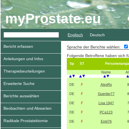
myProstate.eu
Englisch
Deutsch
Bericht erfassen
Sprache der Berichte wählen:
Folgende Betroffene haben sich f
Anleitungen und Infos
Sp
ST
Personenanga
Therapiebeurteilungen
Name
Al
Erweiterte Suche
DE
F
AlexRo
DE
F
Guenter77
Berichte auswählen
DE
F
Lisa 1947
Beobachten und Abwarten
DE
F
PCa123
Radikale Prostatektomie
DE
F
Emil76