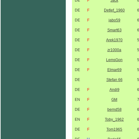
DE
F
Jack
DE
F
Detlef_1960
DE
F
jabo59
DE
F
Smart63
DE
F
Arek1970
DE
F
zr1000a
DE
F
LemsGon
DE
F
Elmar69
DE
Stefan 66
DE
F
Andi9
EN
F
GM
DE
F
bernd58
EN
F
Toby_1962
DE
F
Tom1965