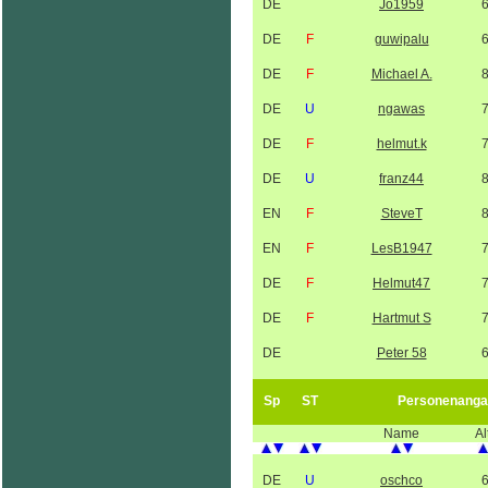
DE
Jo1959
DE
F
guwipalu
DE
F
Michael A.
DE
U
ngawas
DE
F
helmut.k
DE
U
franz44
EN
F
SteveT
EN
F
LesB1947
DE
F
Helmut47
DE
F
Hartmut S
DE
Peter 58
Sp
ST
Personenanga
Name
Al
DE
U
oschco