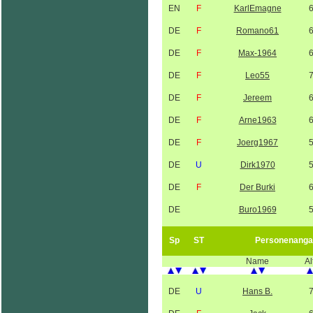
EN
F
KarlEmagne
DE
F
Romano61
DE
F
Max-1964
DE
F
Leo55
DE
F
Jereem
DE
F
Arne1963
DE
F
Joerg1967
DE
U
Dirk1970
DE
F
Der Burki
DE
Buro1969
Sp
ST
Personenanga
Name
Al
DE
U
Hans B.