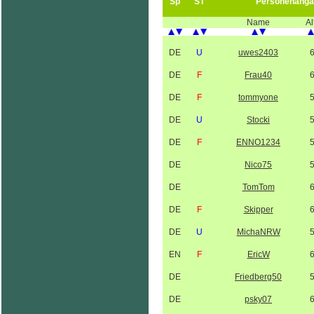
Sp
ST
Personenanga
Name
Al
DE
U
uwes2403
DE
F
Frau40
DE
F
tommyone
DE
U
Stocki
DE
F
ENNO1234
DE
Nico75
DE
TomTom
DE
F
Skipper
DE
U
MichaNRW
EN
F
EricW
DE
Friedberg50
DE
psky07