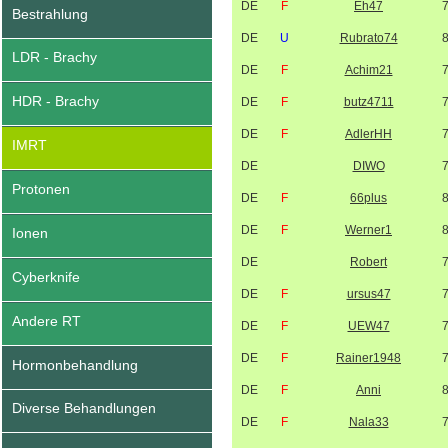
DE
F
Eh47
Bestrahlung
DE
U
Rubrato74
LDR - Brachy
DE
F
Achim21
HDR - Brachy
DE
F
butz4711
DE
F
AdlerHH
IMRT
DE
DIWO
Protonen
DE
F
66plus
DE
F
Werner1
Ionen
DE
Robert
Cyberknife
DE
F
ursus47
Andere RT
DE
F
UEW47
DE
F
Rainer1948
Hormonbehandlung
DE
F
Anni
Diverse Behandlungen
DE
F
Nala33