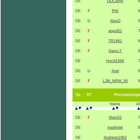
DE
DOCBÄR
DE
F
Phil
DE
U
AlexO
DE
F
angst52
DE
F
TR1961
DE
F
Hans-J.
DE
Horst1949
DE
U
Axel
DE
F
LJM_NRW_56
Sp
ST
Personenanga
Name
Al
DE
F
Hiwo52
DE
martinwk
DE
Andreas1962