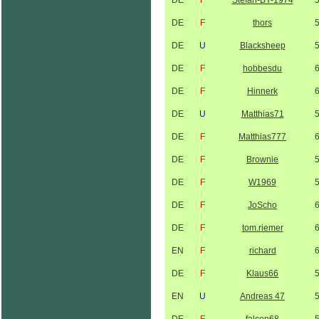
DE
F
Stefan-BY-1974
DE
F
thors
DE
U
Blacksheep
DE
F
hobbesdu
DE
F
Hinnerk
DE
U
Matthias71
DE
F
Matthias777
DE
F
Brownie
DE
F
W1969
DE
F
JoScho
DE
F
tom.riemer
EN
F
richard
DE
F
Klaus66
EN
U
Andreas 47