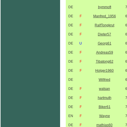
DE
bymmoft
DE
F
Manfred_1956
DE
F
RalfTongkrut
DE
F
Dieter57
DE
U
Georg61
DE
F
Andreas59
DE
F
Tibatong62
DE
F
Holger1960
DE
Wilfried
DE
F
watsan
DE
F
hartmuth
DE
F
Biker61
EN
F
Wayne
DE
F
mathias60