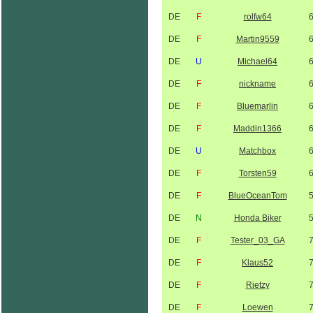
DE
F
rolfw64
DE
F
Martin9559
DE
U
Michael64
DE
F
nickname
DE
F
Bluemarlin
DE
F
Maddin1366
DE
U
Matchbox
DE
F
Torsten59
DE
F
BlueOceanTom
DE
N
Honda Biker
DE
F
Tester_03_GA
DE
F
Klaus52
DE
F
Rietzy
DE
F
Loewen