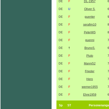
DE
F
DL-1957
DE
U
Oliver S.
DE
F
guenter
DE
F
serafim10
DE
F
PeterWS
DE
F
guenni
DE
†
BrunoS.
DE
F
Pluto
DE
F
Manni52
DE
F
Frieder
DE
F
Hero
DE
F
werner1955
DE
F
Ehre1959
Sp
ST
Personenanga