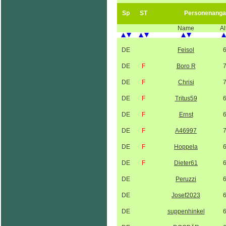
Sp
ST
Personenanga
Name
Al
DE
Feisol
DE
F
Boro R
DE
F
Chrisi
DE
F
Tritus59
DE
F
Ernst
DE
F
A46997
DE
F
Hoppela
DE
F
Dieter61
DE
Peruzzi
DE
Josef2023
DE
suppenhinkel