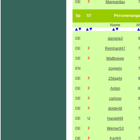
DE
F
Manpantau
Sp
ST
Personenanga
Name
Al
DE
daniela3
DE
F
Reinhard47
DE
F
Wattloewe
EN
zoggels
DE
F
25kaphi
DE
F
Anton
DE
F
carloso
DE
F
dolde48
DE
U
Harald48
DE
F
Werner53
DE
F
Karl69