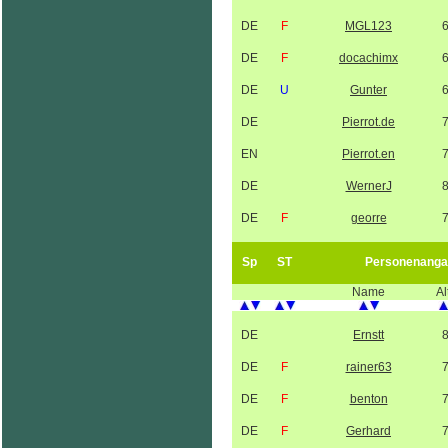
DE
F
MGL123
DE
F
docachimx
DE
U
Gunter
DE
Pierrot.de
EN
Pierrot.en
DE
WernerJ
DE
F
georre
Sp
ST
Personenanga
Name
Al
DE
Ernstt
DE
F
rainer63
DE
F
benton
DE
F
Gerhard