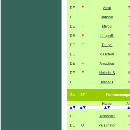
DE
F
Advo
DE
Barnold
DE
F
Mivog
DE
F
JürgenB.
DE
F
Thuryn
DE
klasch40
DE
F
Amadeus
DE
F
HeinrichS
DE
F
Tornad1
Sp
ST
Personenanga
Name
Al
DE
F
Reinhold2
DE
U
Palatinator