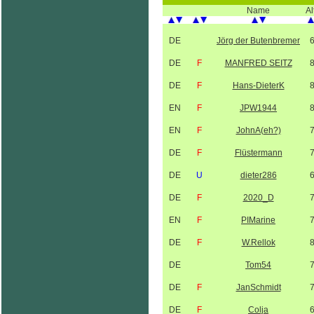
Name
Al
DE
Jörg der Butenbremer
DE
F
MANFRED SEITZ
DE
F
Hans-DieterK
EN
F
JPW1944
EN
F
JohnA(eh?)
DE
F
Flüstermann
DE
U
dieter286
DE
F
2020_D
EN
F
PIMarine
DE
F
W.Rellok
DE
Tom54
DE
F
JanSchmidt
DE
F
Colja