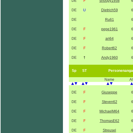
DE
F
snoopy1958
DE
U
Dietrich59
DE
Ru61
DE
F
pepe1961
DE
F
ari64
DE
F
Robert62
DE
†
Andy1960
Sp
ST
Personenanga
Name
Al
DE
F
Giuseppe
DE
F
Steven62
DE
F
MichaelM64
DE
F
ThomasE62
DE
F
Streusel