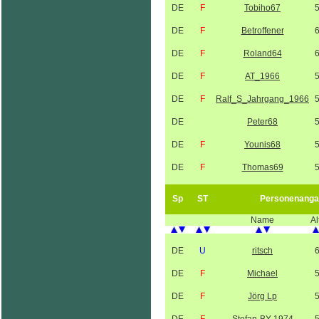
DE
F
Tobiho67
DE
F
Betroffener
DE
F
Roland64
DE
F
AT_1966
DE
F
Ralf_S_Jahrgang_1966
DE
Peter68
DE
F
Younis68
DE
F
Thomas69
Sp
ST
Personenanga
Name
Al
DE
U
ritsch
DE
F
Michael
DE
F
Jörg Lp