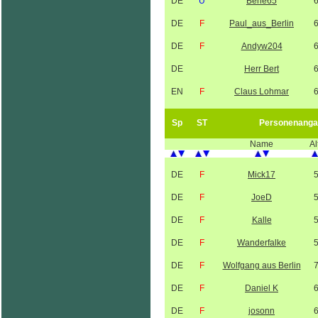
DE
U
Berle65
DE
F
Paul_aus_Berlin
DE
F
Andyw204
DE
Herr Bert
EN
F
Claus Lohmar
Sp
ST
Personenanga
Name
Al
DE
F
Mick17
DE
F
JoeD
DE
F
Kalle
DE
F
Wanderfalke
DE
F
Wolfgang aus Berlin
DE
F
Daniel K
DE
F
josonn