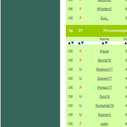
DE
F
falcon68
DE
F
RPwith47
DE
F
Eca_
Sp
ST
Personenanga
Name
Al
DE
F
Paule
DE
F
Bernd70
DE
U
Redone77
DE
U
Daniel77
DE
F
Pentax77
DE
U
Tom78
DE
U
Tomwhite79
DE
U
RainerS
DE
F
aster