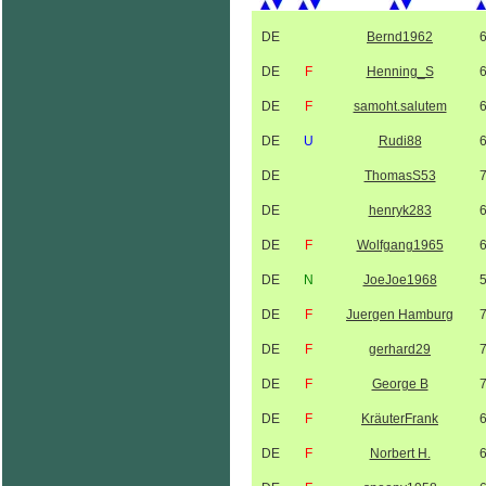
DE
Bernd1962
DE
F
Henning_S
DE
F
samoht.salutem
DE
U
Rudi88
DE
ThomasS53
DE
henryk283
DE
F
Wolfgang1965
DE
N
JoeJoe1968
DE
F
Juergen Hamburg
DE
F
gerhard29
DE
F
George B
DE
F
KräuterFrank
DE
F
Norbert H.