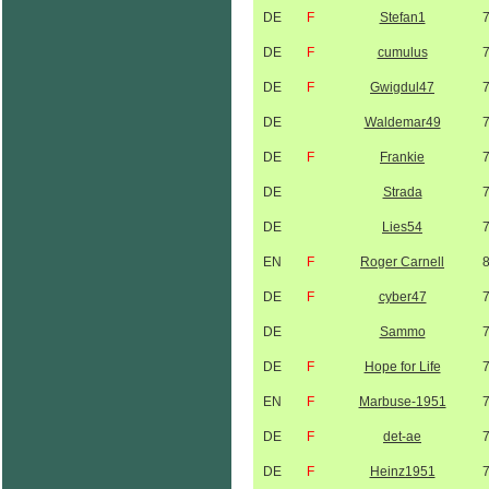
DE
F
Stefan1
DE
F
cumulus
DE
F
Gwigdul47
DE
Waldemar49
DE
F
Frankie
DE
Strada
DE
Lies54
EN
F
Roger Carnell
DE
F
cyber47
DE
Sammo
DE
F
Hope for Life
EN
F
Marbuse-1951
DE
F
det-ae
DE
F
Heinz1951