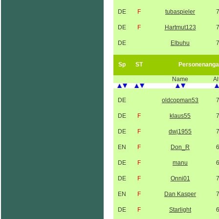
DE
F
tubaspieler
DE
F
Hartmut123
DE
Elbuhu
Sp
ST
Personenanga
Name
Al
DE
oldcopman53
DE
F
klaus55
DE
F
dwj1955
EN
F
Don_R
DE
F
manu
DE
F
Onni01
EN
F
Dan Kasper
DE
F
Starlight