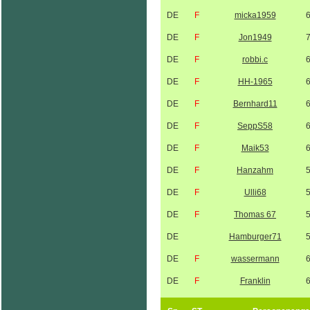
DE
F
micka1959
DE
F
Jon1949
DE
F
robbi.c
DE
F
HH-1965
DE
F
Bernhard11
DE
F
SeppS58
DE
F
Maik53
DE
F
Hanzahm
DE
F
Ulli68
DE
F
Thomas 67
DE
Hamburger71
DE
F
wassermann
DE
F
Franklin