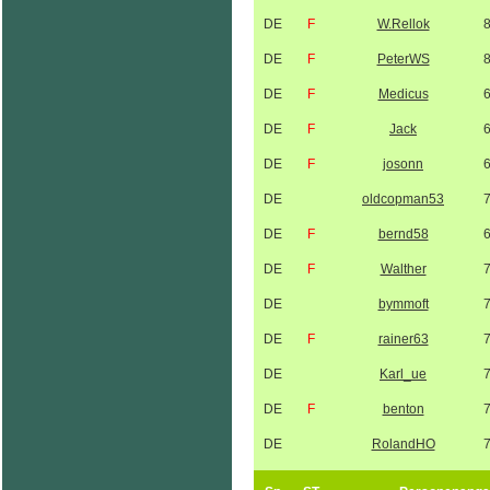
DE
F
W.Rellok
DE
F
PeterWS
DE
F
Medicus
DE
F
Jack
DE
F
josonn
DE
oldcopman53
DE
F
bernd58
DE
F
Walther
DE
bymmoft
DE
F
rainer63
DE
Karl_ue
DE
F
benton
DE
RolandHO