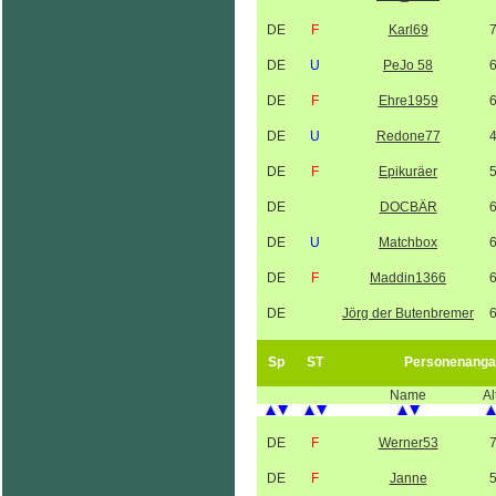
DE
F
Karl69
DE
U
PeJo 58
DE
F
Ehre1959
DE
U
Redone77
DE
F
Epikuräer
DE
DOCBÄR
DE
U
Matchbox
DE
F
Maddin1366
DE
Jörg der Butenbremer
Sp
ST
Personenanga
Name
Al
DE
F
Werner53
DE
F
Janne