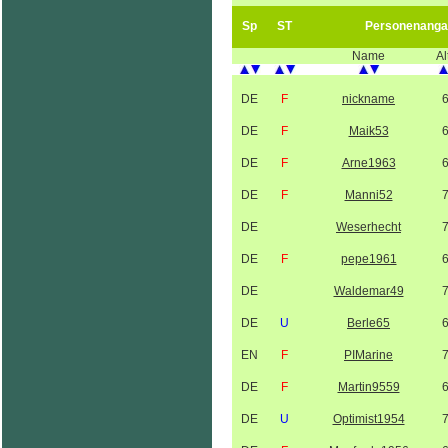
Sp
ST
Personenanga
Name
Al
DE
F
nickname
DE
F
Maik53
DE
F
Arne1963
DE
F
Manni52
DE
Weserhecht
DE
F
pepe1961
DE
Waldemar49
DE
U
Berle65
EN
F
PIMarine
DE
F
Martin9559
DE
U
Optimist1954