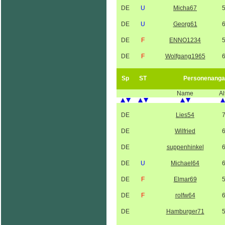
DE
U
Micha67
DE
U
Georg61
DE
F
ENNO1234
DE
F
Wolfgang1965
Sp
ST
Personenanga
Name
Al
DE
Lies54
DE
Wilfried
DE
suppenhinkel
DE
U
Michael64
DE
F
Elmar69
DE
F
rolfw64
DE
Hamburger71