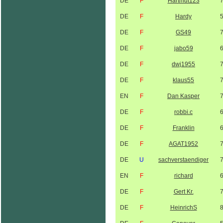
DE
F
Hartmut123
DE
F
Hardy
DE
F
GS49
DE
F
jabo59
DE
F
dwj1955
DE
F
klaus55
EN
F
Dan Kasper
DE
F
robbi.c
DE
F
Franklin
DE
F
AGAT1952
DE
U
sachverstaendiger
EN
F
richard
DE
F
Gert Kr.
DE
F
HeinrichS