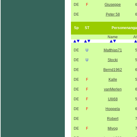
DE
F
Giuseppe
DE
Peter 58
Sp
ST
Personenanga
Name
Al
DE
U
Matthias71
DE
U
Stocki
DE
Bernd1962
DE
F
Kalle
DE
F
vanMerlen
DE
F
Ulli68
DE
F
Hoppela
DE
Robert
DE
F
Mivog