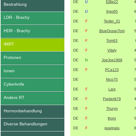
DE
U
ElBe22
Bestrahlung
DE
U
Ingo65
LDR - Brachy
DE
F
Tester_01
HDR - Brachy
DE
F
BlueOceanTom
DE
F
Tom63
IMRT
DE
F
Vitaly
Protonen
DE
N
JoeJoe1968
DE
F
PCa123
Ionen
DE
Nico75
Cyberknife
DE
F
Lars
Andere RT
DE
F
Frederik79
DE
F
Thuryn
Hormonbehandlung
DE
F
thors
Diverse Behandlungen
DE
F
guwipalu