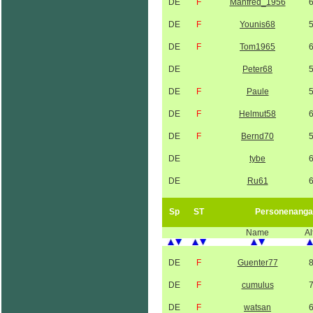
DE
F
Manfred_1956
DE
F
Younis68
DE
F
Tom1965
DE
Peter68
DE
F
Paule
DE
F
Helmut58
DE
F
Bernd70
DE
tybe
DE
Ru61
Sp
ST
Personenanga
Name
Al
DE
F
Guenter77
DE
F
cumulus
DE
F
watsan