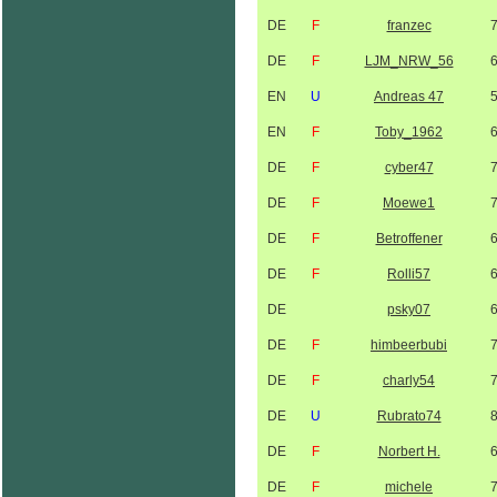
DE
F
franzec
DE
F
LJM_NRW_56
EN
U
Andreas 47
EN
F
Toby_1962
DE
F
cyber47
DE
F
Moewe1
DE
F
Betroffener
DE
F
Rolli57
DE
psky07
DE
F
himbeerbubi
DE
F
charly54
DE
U
Rubrato74
DE
F
Norbert H.
DE
F
michele