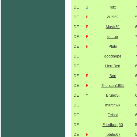
DE
U
rotx
DE
F
W1969
DE
F
Musix61
DE
F
det-ae
DE
F
Pluto
DE
goodhope
DE
Herr Bert
DE
F
Bert
DE
F
Thorsten1955
DE
†
BrunoS.
DE
martinwk
DE
Feisol
DE
Friedberg50
DE
F
Tobiho67