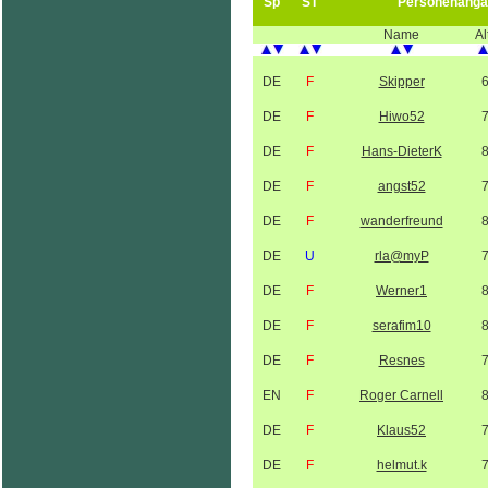
Sp
ST
Personenanga
Name
Al
DE
F
Skipper
DE
F
Hiwo52
DE
F
Hans-DieterK
DE
F
angst52
DE
F
wanderfreund
DE
U
rla@myP
DE
F
Werner1
DE
F
serafim10
DE
F
Resnes
EN
F
Roger Carnell
DE
F
Klaus52
DE
F
helmut.k