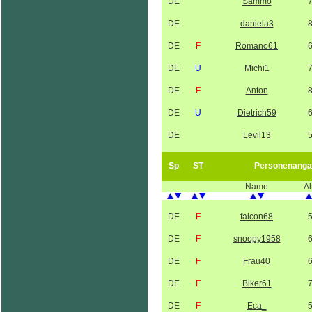
DE
Sammo
DE
daniela3
DE
F
Romano61
DE
U
Michi1
DE
F
Anton
DE
U
Dietrich59
DE
Levil13
Sp
ST
Personenanga
Name
Al
DE
F
falcon68
DE
F
snoopy1958
DE
F
Frau40
DE
F
Biker61
DE
F
Eca_