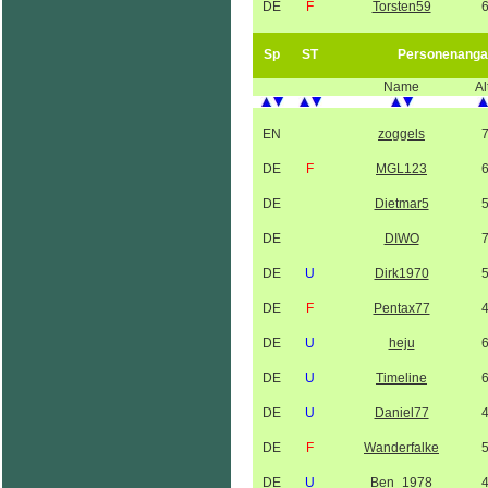
DE
F
Torsten59
Sp
ST
Personenanga
Name
Al
EN
zoggels
DE
F
MGL123
DE
Dietmar5
DE
DIWO
DE
U
Dirk1970
DE
F
Pentax77
DE
U
heju
DE
U
Timeline
DE
U
Daniel77
DE
F
Wanderfalke
DE
U
Ben_1978