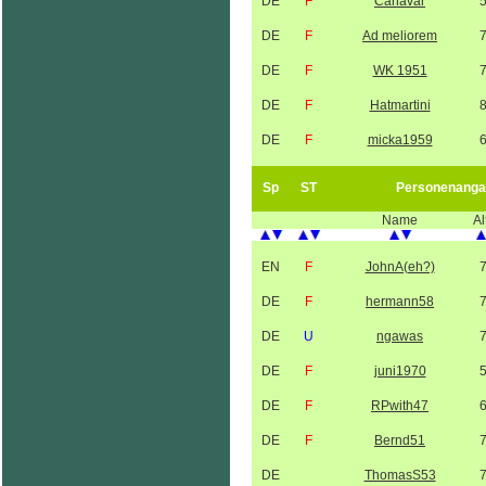
DE
F
Canavar
DE
F
Ad meliorem
DE
F
WK 1951
DE
F
Hatmartini
DE
F
micka1959
Sp
ST
Personenanga
Name
Al
EN
F
JohnA(eh?)
DE
F
hermann58
DE
U
ngawas
DE
F
juni1970
DE
F
RPwith47
DE
F
Bernd51
DE
ThomasS53