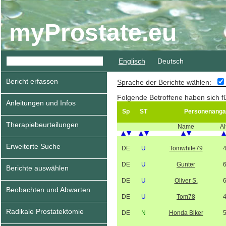
myProstate.eu
Englisch
Deutsch
Bericht erfassen
Sprache der Berichte wählen:
Folgende Betroffene haben sich f
Anleitungen und Infos
Sp
ST
Personenanga
Therapiebeurteilungen
Name
Al
Erweiterte Suche
DE
U
Tomwhite79
DE
U
Gunter
Berichte auswählen
DE
U
Oliver S.
Beobachten und Abwarten
DE
U
Tom78
Radikale Prostatektomie
DE
N
Honda Biker