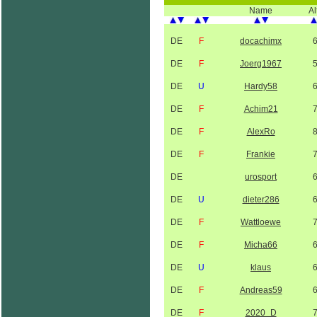
Name
Al
DE
F
docachimx
DE
F
Joerg1967
DE
U
Hardy58
DE
F
Achim21
DE
F
AlexRo
DE
F
Frankie
DE
urosport
DE
U
dieter286
DE
F
Wattloewe
DE
F
Micha66
DE
U
klaus
DE
F
Andreas59
DE
F
2020_D