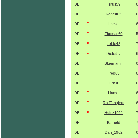
DE
F
Tritus59
DE
F
Robert62
DE
F
Locke
DE
F
Thomas69
DE
F
dolde48
DE
F
Dieter57
DE
F
Bluemarlin
DE
F
Fred63
DE
F
Ernst
DE
F
Hans_
DE
F
RalfTongkrut
DE
F
Heinz1951
DE
Barnold
DE
F
Dan_1962