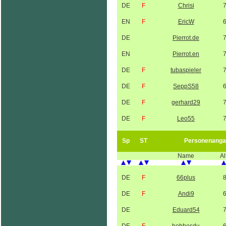
DE
F
Chrisi
EN
F
EricW
DE
Pierrot.de
EN
Pierrot.en
DE
F
tubaspieler
DE
F
SeppS58
DE
F
gerhard29
DE
F
Leo55
Sp
ST
Personenanga
Name
Al
DE
F
66plus
DE
F
Andi9
DE
Eduard54