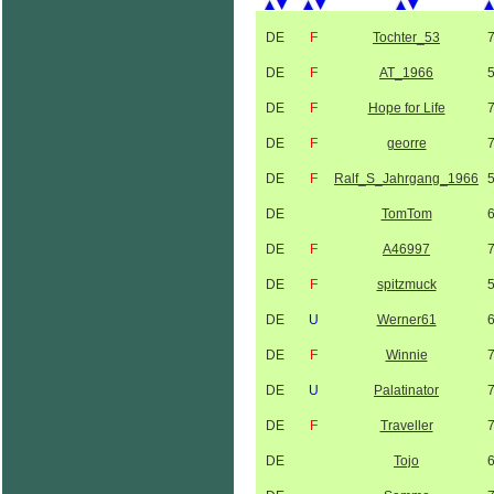
DE
F
Tochter_53
DE
F
AT_1966
DE
F
Hope for Life
DE
F
georre
DE
F
Ralf_S_Jahrgang_1966
DE
TomTom
DE
F
A46997
DE
F
spitzmuck
DE
U
Werner61
DE
F
Winnie
DE
U
Palatinator
DE
F
Traveller
DE
Tojo