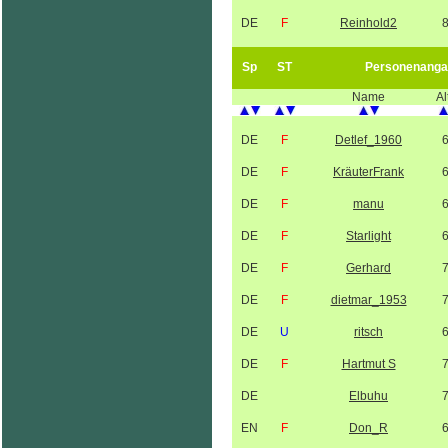
DE
F
Reinhold2
Sp
ST
Personenanga
Name
Al
DE
F
Detlef_1960
DE
F
KräuterFrank
DE
F
manu
DE
F
Starlight
DE
F
Gerhard
DE
F
dietmar_1953
DE
U
ritsch
DE
F
Hartmut S
DE
Elbuhu
EN
F
Don_R