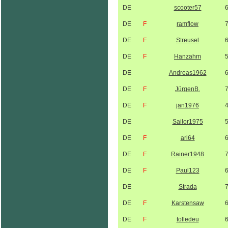
DE
scooter57
DE
F
ramflow
DE
F
Streusel
DE
F
Hanzahm
DE
Andreas1962
DE
F
JürgenB.
DE
F
jan1976
DE
Sailor1975
DE
F
ari64
DE
F
Rainer1948
DE
F
Paul123
DE
Strada
DE
F
Karstensaw
DE
F
tolledeu