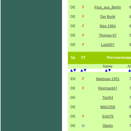
DE
F
Paul_aus_Berlin
DE
F
Der Burki
DE
F
Max-1964
DE
F
Thomas 67
DE
F
Lutzi007
Sp
ST
Personenanga
Name
Al
EN
F
Marbuse-1951
DE
F
Reinhard47
DE
Tom54
DE
Willi1958
DE
F
Emil76
DE
U
Obelix