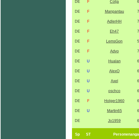
DE
F
Colja
DE
F
Manpantau
DE
F
AdlerHH
DE
F
Eh47
DE
F
LemsGon
DE
F
Advo
DE
U
Hualan
DE
U
AlexO
DE
U
Axel
DE
U
oschco
DE
F
Holger1960
DE
U
Martin65
DE
Jo1959
Sp
ST
Personenanga