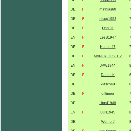
DE
F
hobbesdu
DE
F
mathias60
DE
F
nicog1953
DE
F
Onni01
EN
F
LesB1947
DE
F
Helmut47
DE
F
MANFRED SEITZ
EN
F
JPW1944
DE
F
Daniel K
DE
klasch40
DE
F
dillinger
DE
Horst1949
EN
F
Luis1945
DE
WernerJ