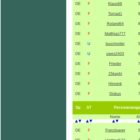
DE
F
Klaus66
DE
F
Tornad1
DE
F
Roland64
DE
F
Matthias777
DE
U
buschreiter
DE
U
uwes2403
DE
F
Frieder
DE
F
25kaphi
DE
F
Hinnerk
DE
F
Diskus
Sp
ST
Personenanga
Name
Al
DE
F
Franzlxaver