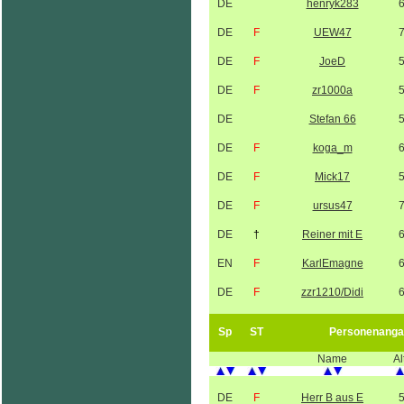
DE
henryk283
DE
F
UEW47
DE
F
JoeD
DE
F
zr1000a
DE
Stefan 66
DE
F
koga_m
DE
F
Mick17
DE
F
ursus47
DE
†
Reiner mit E
EN
F
KarlEmagne
DE
F
zzr1210/Didi
Sp
ST
Personenanga
Name
Al
DE
F
Herr B aus E