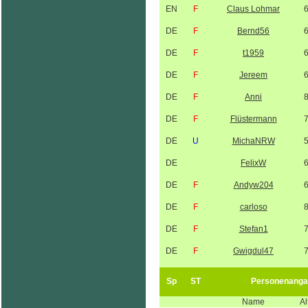
EN
F
Claus Lohmar
DE
F
Bernd56
DE
F
t1959
DE
F
Jereem
DE
F
Anni
DE
F
Flüstermann
DE
U
MichaNRW
DE
FelixW
DE
F
Andyw204
DE
F
carloso
DE
F
Stefan1
DE
F
Gwigdul47
Sp
ST
Personenanga
Name
Al