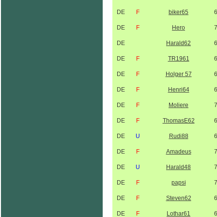
DE
F
biker65
DE
F
Hero
DE
Harald62
DE
F
TR1961
DE
F
Holger 57
DE
F
Henri64
DE
F
Moliere
DE
F
ThomasE62
DE
U
Rudi88
DE
F
Amadeus
DE
U
Harald48
DE
F
papsi
DE
F
Steven62
DE
F
Lothar61