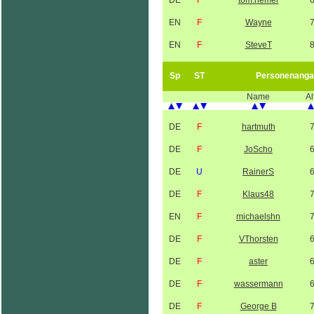
DE
F
tom.riemer
EN
F
Wayne
EN
F
SteveT
Sp
ST
Personenanga
Name
Al
DE
F
hartmuth
DE
F
JoScho
DE
U
RainerS
DE
F
Klaus48
EN
F
michaelshn
DE
F
VThorsten
DE
F
aster
DE
F
wassermann
DE
F
George B