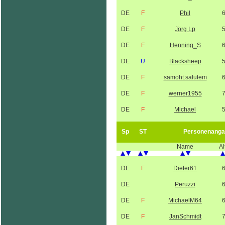
DE
F
Phil
DE
F
Jörg Lp
DE
F
Henning_S
DE
U
Blacksheep
DE
F
samoht.salutem
DE
F
werner1955
DE
F
Michael
Sp
ST
Personenanga
Name
Al
DE
F
Dieter61
DE
Peruzzi
DE
F
MichaelM64
DE
F
JanSchmidt