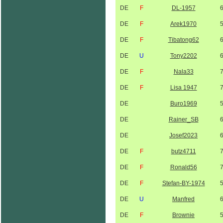
DE
F
DL-1957
DE
F
Arek1970
DE
F
Tibatong62
DE
U
Tony2202
DE
F
Nala33
DE
F
Lisa 1947
DE
Buro1969
DE
Rainer_SB
DE
Josef2023
DE
F
butz4711
DE
F
Ronald56
DE
F
Stefan-BY-1974
DE
U
Manfred
DE
F
Brownie