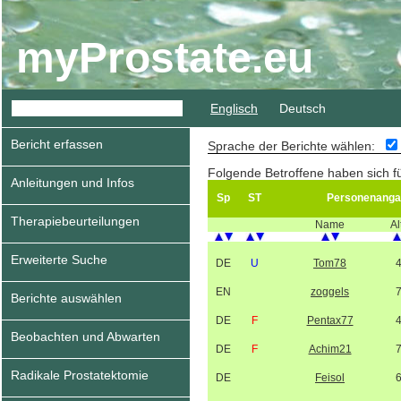
myProstate.eu
Englisch
Deutsch
Bericht erfassen
Sprache der Berichte wählen:
Folgende Betroffene haben sich f
Anleitungen und Infos
Sp
ST
Personenanga
Therapiebeurteilungen
Name
Al
Erweiterte Suche
DE
U
Tom78
EN
zoggels
Berichte auswählen
DE
F
Pentax77
Beobachten und Abwarten
DE
F
Achim21
Radikale Prostatektomie
DE
Feisol