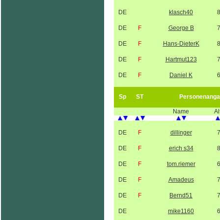
DE
klasch40
DE
F
George B
DE
F
Hans-DieterK
DE
F
Hartmut123
DE
F
Daniel K
Sp
ST
Personenanga
Name
Al
DE
F
dillinger
DE
F
erich s34
DE
F
tom.riemer
DE
F
Amadeus
DE
F
Bernd51
DE
mike1160