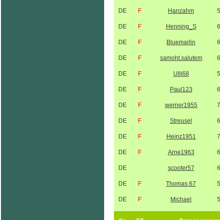
DE
F
Hanzahm
DE
F
Henning_S
DE
F
Bluemarlin
DE
F
samoht.salutem
DE
F
Ulli68
DE
F
Paul123
DE
F
werner1955
DE
F
Streusel
DE
F
Heinz1951
DE
F
Arne1963
DE
scooter57
DE
F
Thomas 67
DE
F
Michael