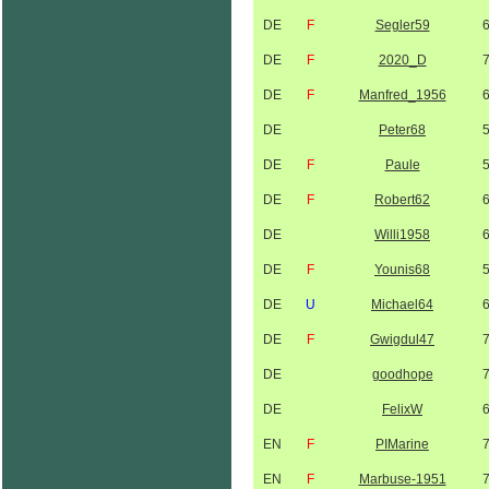
DE
F
Segler59
DE
F
2020_D
DE
F
Manfred_1956
DE
Peter68
DE
F
Paule
DE
F
Robert62
DE
Willi1958
DE
F
Younis68
DE
U
Michael64
DE
F
Gwigdul47
DE
goodhope
DE
FelixW
EN
F
PIMarine
EN
F
Marbuse-1951