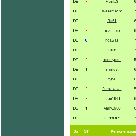
DE
F
Frank.S
DE
Weserhecht
DE
Ru61
DE
F
nickname
DE
U
ngawas
DE
F
Pluto
DE
F
tommyone
DE
†
BrunoS.
DE
tybe
DE
F
Franzlxaver
DE
F
pepe1961
DE
†
Andy1960
DE
F
Hartmut S
Sp
ST
Personenanga