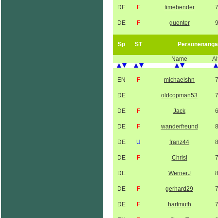
DE
F
timebender
DE
F
guenter
Sp
ST
Personenanga
Name
Al
EN
F
michaelshn
DE
oldcopman53
DE
F
Jack
DE
F
wanderfreund
DE
U
franz44
DE
F
Chrisi
DE
WernerJ
DE
F
gerhard29
DE
F
hartmuth