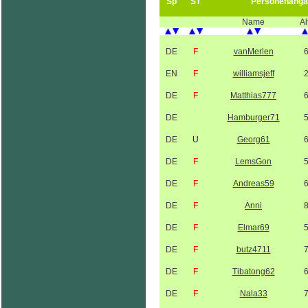
Sp
ST
Personenanga
Name
Al
DE
F
vanMerlen
EN
F
williamsjeff
DE
F
Matthias777
DE
Hamburger71
DE
U
Georg61
DE
F
LemsGon
DE
F
Andreas59
DE
F
Anni
DE
F
Elmar69
DE
F
butz4711
DE
F
Tibatong62
DE
F
Nala33