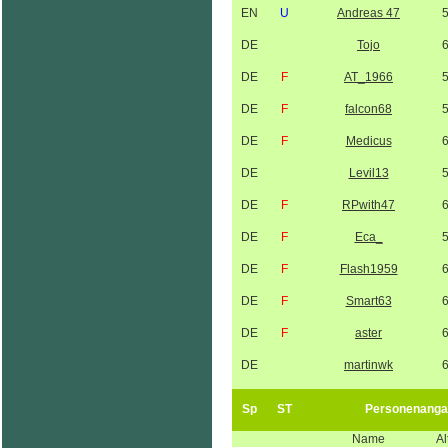
EN
U
Andreas 47
DE
Tojo
DE
F
AT_1966
DE
F
falcon68
DE
F
Medicus
DE
Levil13
DE
F
RPwith47
DE
F
Eca_
DE
F
Flash1959
DE
F
Smart63
DE
F
aster
DE
martinwk
Sp
ST
Personenanga
Name
Al