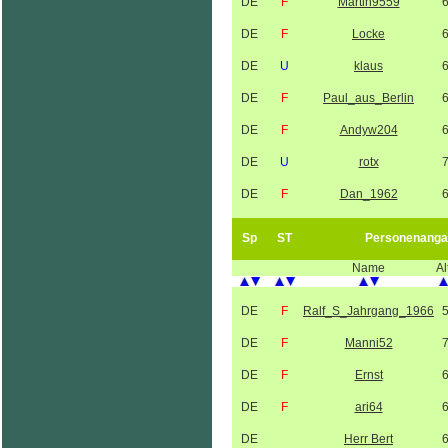
DE
F
Martin9559
DE
F
Locke
DE
U
klaus
DE
F
Paul_aus_Berlin
DE
F
Andyw204
DE
U
rotx
DE
F
Dan_1962
Sp
ST
Personenanga
Name
Al
DE
F
Ralf_S_Jahrgang_1966
DE
F
Manni52
DE
F
Ernst
DE
F
ari64
DE
Herr Bert