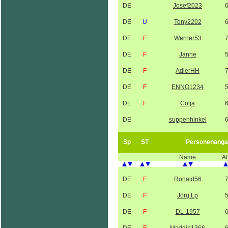
DE
Josef2023
DE
U
Tony2202
DE
F
Werner53
DE
F
Janne
DE
F
AdlerHH
DE
F
ENNO1234
DE
F
Colja
DE
suppenhinkel
Sp
ST
Personenanga
Name
Al
DE
F
Ronald56
DE
F
Jörg Lp
DE
F
DL-1957