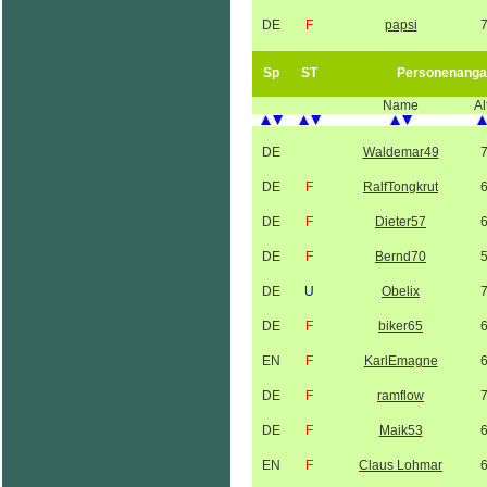
DE
F
papsi
Sp
ST
Personenanga
Name
Al
DE
Waldemar49
DE
F
RalfTongkrut
DE
F
Dieter57
DE
F
Bernd70
DE
U
Obelix
DE
F
biker65
EN
F
KarlEmagne
DE
F
ramflow
DE
F
Maik53
EN
F
Claus Lohmar