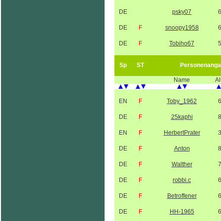
DE
psky07
DE
F
snoopy1958
DE
F
Tobiho67
Sp
ST
Personenanga
Name
Al
EN
F
Toby_1962
DE
F
25kaphi
EN
F
HerbertPrater
DE
F
Anton
DE
F
Walther
DE
F
robbi.c
DE
F
Betroffener
DE
F
HH-1965