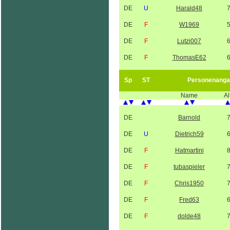
DE
U
Harald48
DE
F
W1969
DE
F
Lutzi007
DE
F
ThomasE62
Sp
ST
Personenanga
Name
Al
DE
Barnold
DE
U
Dietrich59
DE
F
Hatmartini
DE
F
tubaspieler
DE
F
Chris1950
DE
F
Fred63
DE
F
dolde48