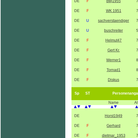
DE
F
dwj1955
DE
F
WK 1951
DE
U
sachverstaendiger
DE
U
buschreiter
DE
F
Helmut47
DE
F
Gert Kr.
DE
F
Werner1
DE
F
Tornad1
DE
F
Diskus
Sp
ST
Personenanga
Name
Al
DE
Horst1949
DE
F
Gerhard
DE
F
dietmar_1953