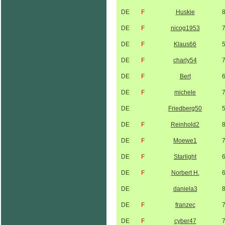
DE
F
Huskie
DE
F
nicog1953
DE
F
Klaus66
DE
F
charly54
DE
F
Bert
DE
F
michele
DE
Friedberg50
DE
F
Reinhold2
DE
F
Moewe1
DE
F
Starlight
DE
F
Norbert H.
DE
daniela3
DE
F
franzec
DE
F
cyber47