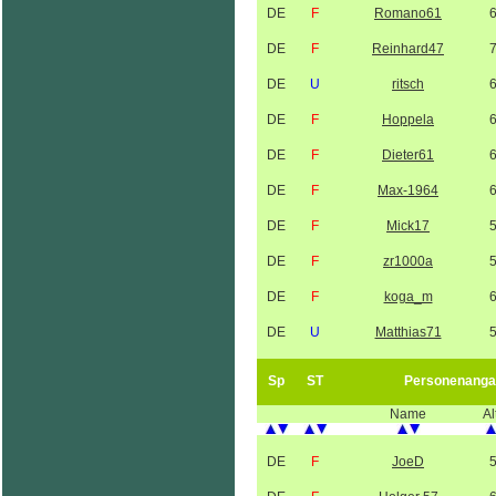
DE
F
Romano61
DE
F
Reinhard47
DE
U
ritsch
DE
F
Hoppela
DE
F
Dieter61
DE
F
Max-1964
DE
F
Mick17
DE
F
zr1000a
DE
F
koga_m
DE
U
Matthias71
Sp
ST
Personenanga
Name
Al
DE
F
JoeD