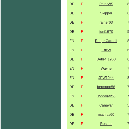
DE
F
PeterWS
DE
F
Skipper
DE
F
rainer63
DE
F
juni1970
EN
F
Roger Carnell
EN
F
EricW
DE
F
Detlef_1960
EN
F
Wayne
EN
F
JPW1944
DE
F
hermann58
EN
F
JohnA(eh?)
DE
F
Canavar
DE
F
mathias60
DE
F
Resnes