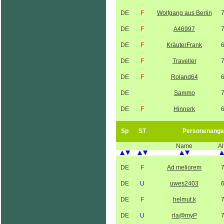
DE
F
Wolfgang aus Berlin
DE
F
A46997
DE
F
KräuterFrank
DE
F
Traveller
DE
F
Roland64
DE
Sammo
DE
F
Hinnerk
Sp
ST
Personenanga
Name
Al
DE
F
Ad meliorem
DE
U
uwes2403
DE
F
helmut.k
DE
U
rla@myP