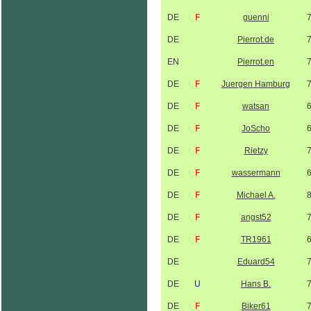
DE
F
guenni
DE
Pierrot.de
EN
Pierrot.en
DE
F
Juergen Hamburg
DE
F
watsan
DE
F
JoScho
DE
F
Rietzy
DE
F
wassermann
DE
F
Michael A.
DE
F
angst52
DE
F
TR1961
DE
Eduard54
DE
U
Hans B.
DE
F
Biker61