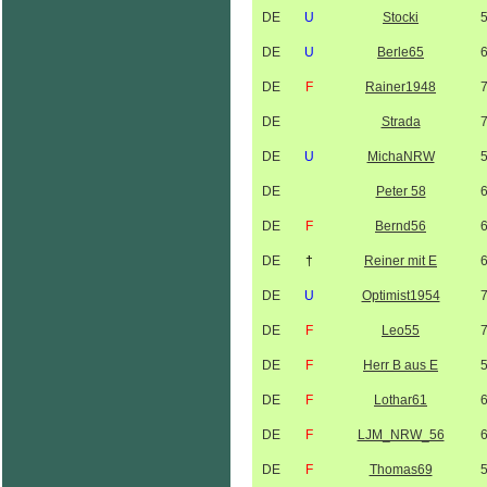
DE
U
Stocki
DE
U
Berle65
DE
F
Rainer1948
DE
Strada
DE
U
MichaNRW
DE
Peter 58
DE
F
Bernd56
DE
†
Reiner mit E
DE
U
Optimist1954
DE
F
Leo55
DE
F
Herr B aus E
DE
F
Lothar61
DE
F
LJM_NRW_56
DE
F
Thomas69