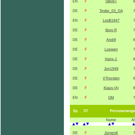
EN
F
SteveT
DE
F
Tester_03_GA
EN
F
LesB1947
DE
F
Boro R
DE
F
Andi9
DE
F
Loewen
DE
F
Hans-J.
DE
F
Jon1949
DE
F
VThorsten
DE
F
Klaus (A)
EN
F
GM
Sp
ST
Personenanga
Name
Al
DE
F
JürgenK