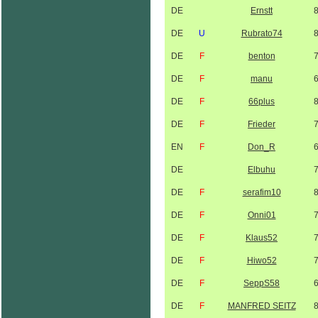
DE
Ernstt
DE
U
Rubrato74
DE
F
benton
DE
F
manu
DE
F
66plus
DE
F
Frieder
EN
F
Don_R
DE
Elbuhu
DE
F
serafim10
DE
F
Onni01
DE
F
Klaus52
DE
F
Hiwo52
DE
F
SeppS58
DE
F
MANFRED SEITZ