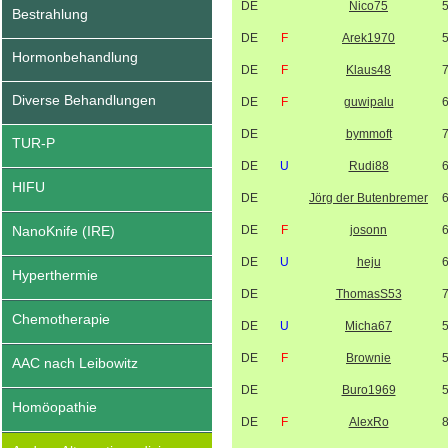
DE
Nico75
Bestrahlung
DE
F
Arek1970
Hormonbehandlung
DE
F
Klaus48
Diverse Behandlungen
DE
F
guwipalu
DE
bymmoft
TUR-P
DE
U
Rudi88
HIFU
DE
Jörg der Butenbremer
NanoKnife (IRE)
DE
F
josonn
DE
U
heju
Hyperthermie
DE
ThomasS53
Chemotherapie
DE
U
Micha67
DE
F
Brownie
AAC nach Leibowitz
DE
Buro1969
Homöopathie
DE
F
AlexRo