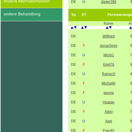
Andere Alternativmedizin
DE
U
dieter286
andere Behandlung
Sp
ST
Personenanga
Name
Al
DE
Wilfried
DE
F
docachimx
DE
U
Michi1
DE
F
Emil76
DE
U
RainerS
DE
F
Micha66
DE
F
georre
DE
U
Hualan
DE
F
Advo
DE
U
Axel
DE
F
Frau40