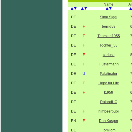
Name
Al
DE
Sima Siggi
DE
F
bernd58
DE
F
Thorsten1955
DE
F
Tochter_53
DE
F
carloso
DE
F
Flüstermann
DE
U
Palatinator
DE
F
Hope for Life
DE
F
t1959
DE
RolandHO
DE
F
himbeerbubi
EN
F
Dan Kasper
DE
TomTom