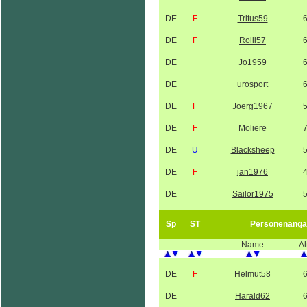
DE
F
Tritus59
DE
F
Rolli57
DE
Jo1959
DE
urosport
DE
F
Joerg1967
DE
F
Moliere
DE
U
Blacksheep
DE
F
jan1976
DE
Sailor1975
Sp
ST
Personenanga
Name
Al
DE
F
Helmut58
DE
Harald62