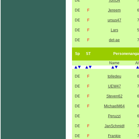
DE
Tom54
DE
F
Jereem
DE
F
ursus47
DE
F
Lars
DE
F
det-ae
Sp
ST
Personenanga
Name
Al
DE
F
tolledeu
DE
F
UEW47
DE
F
Steven62
DE
F
MichaelM64
DE
Peruzzi
DE
F
JanSchmidt
DE
F
Frankie