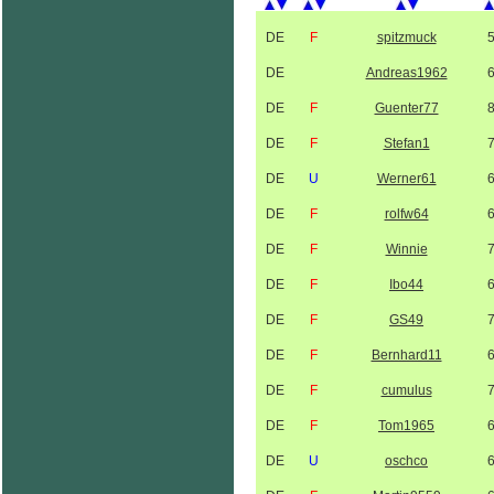
DE
F
spitzmuck
DE
Andreas1962
DE
F
Guenter77
DE
F
Stefan1
DE
U
Werner61
DE
F
rolfw64
DE
F
Winnie
DE
F
Ibo44
DE
F
GS49
DE
F
Bernhard11
DE
F
cumulus
DE
F
Tom1965
DE
U
oschco