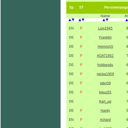
Sp
ST
Personenanga
Name
Al
EN
F
Luis1945
DE
F
Franklin
DE
F
HeinrichS
DE
F
AGAT1952
DE
F
hobbesdu
DE
F
micka1959
DE
F
jabo59
DE
F
klaus55
DE
Karl_ue
DE
F
Hardy
EN
F
richard