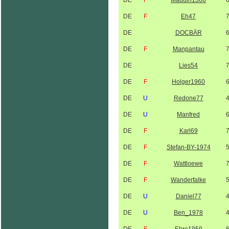
DE
F
Maddin1366
DE
F
Eh47
DE
DOCBÄR
DE
F
Manpantau
DE
Lies54
DE
F
Holger1960
DE
U
Redone77
DE
U
Manfred
DE
F
Karl69
DE
F
Stefan-BY-1974
DE
F
Wattloewe
DE
F
Wanderfalke
DE
U
Daniel77
DE
U
Ben_1978