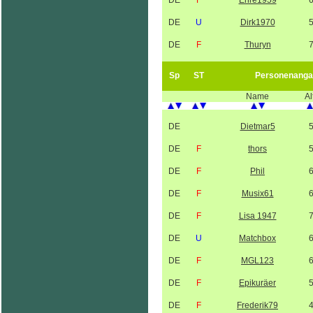
DE
F
Ehre1959
DE
U
Dirk1970
DE
F
Thuryn
Sp
ST
Personenanga
Name
Al
DE
Dietmar5
DE
F
thors
DE
F
Phil
DE
F
Musix61
DE
F
Lisa 1947
DE
U
Matchbox
DE
F
MGL123
DE
F
Epikuräer
DE
F
Frederik79