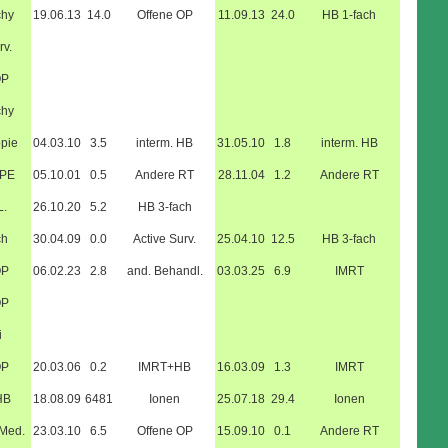
chy
19.06.13
14.0
Offene OP
11.09.13
24.0
HB 1-fach
rv.
OP
chy
pie
04.03.10
3.5
interm. HB
31.05.10
1.8
interm. HB
RPE
05.10.01
0.5
Andere RT
28.11.04
1.2
Andere RT
L.
26.10.20
5.2
HB 3-fach
ch
30.04.09
0.0
Active Surv.
25.04.10
12.5
HB 3-fach
OP
06.02.23
2.8
and. Behandl.
03.03.25
6.9
IMRT
OP
i
OP
20.03.06
0.2
IMRT+HB
16.03.09
1.3
IMRT
HB
18.08.09
6481
Ionen
25.07.18
29.4
Ionen
.Med.
23.03.10
6.5
Offene OP
15.09.10
0.1
Andere RT