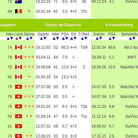
72
14.10.24
71
0.0
4+5
3b
09.12.24
4.1
DaVinc
69
20.02.18
62
2.3
4+3
T2c
nangaben
Details bei Diagnose
Erstbehandlung
Alter
Land
Sterne
Datum
Alter
PSA
GS
T-Stad.
Datum
PSA
Behandl
74
19.12.03
52
80.3
4+4
T3/4
12.01.04
86.8
HB 2-fa
78
03.04.11
64
7.0
+
18.09.11
5.1
IMRT
79
19.08.08
61
12.0
3+4
2
19.08.08
10.0
Watchful W
60
01.04.19
54
13.3
4+3
79
27.07.09
63
5.5
+
24.07.09
5.5
Watchful W
79
27.07.09
63
5.5
+
24.07.09
5.5
Watchful W
78
29.01.05
57
8.4
3+4
T1b
09.11.05
9.8
DaVinc
59
01.09.14
47
3.9
3+4
T1c
11.11.14
8.0
DaVinc
61
12.07.22
58
5.7
4+3
19.08.22
5.7
DaVinc
74
13.08.15
63
2.6
3+3
17.11.15
2.6
DaVinc