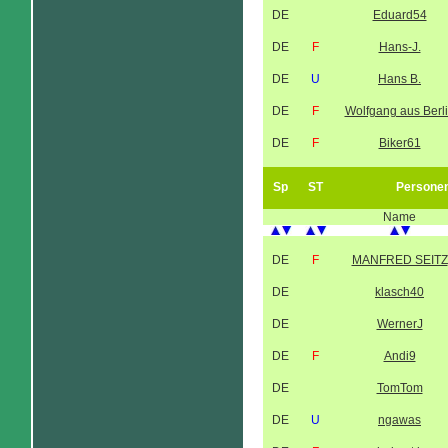
DE
Eduard54
DE
F
Hans-J.
DE
U
Hans B.
DE
F
Wolfgang aus Berl
DE
F
Biker61
Sp
ST
Persone
Name
DE
F
MANFRED SEITZ
DE
klasch40
DE
WernerJ
DE
F
Andi9
DE
TomTom
DE
U
ngawas