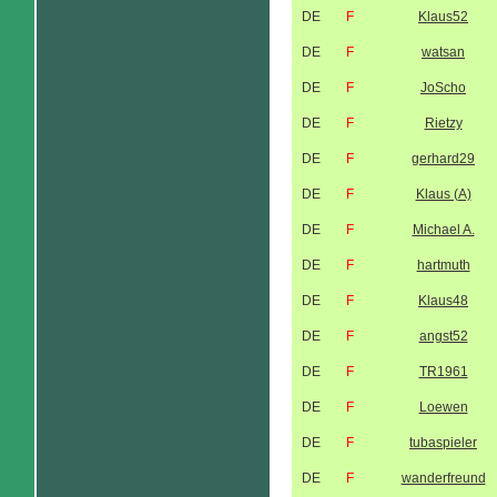
DE
F
Klaus52
DE
F
watsan
DE
F
JoScho
DE
F
Rietzy
DE
F
gerhard29
DE
F
Klaus (A)
DE
F
Michael A.
DE
F
hartmuth
DE
F
Klaus48
DE
F
angst52
DE
F
TR1961
DE
F
Loewen
DE
F
tubaspieler
DE
F
wanderfreund