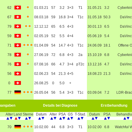
62
01.03.21
57
3.2
3+3
T1
31.05.21
3.2
Cyberkni
67
08.03.18
59
16.8
3+4
T1c
31.05.18
50.3
DaVinc
79
12.12.12
65
6.5
4+3
30.01.13
6.5
DaVinc
59
02.05.19
52
5.5
4+4
05.06.19
5.4
DaVinc
71
01.04.09
54
14.7
4+3
T1c
24.06.09
18.1
Offene 
78
27.06.19
72
6.8
4+3
2a
15.10.19
6.8
Cyberkni
76
07.08.16
66
4.7
3+4
pT2c
13.12.16
4.7
DaVinc
56
02.06.23
54
21.3
4+5
18.08.23
21.3
DaVinc
0
26.08.25
0
5.0
+
g
77
26.05.04
56
5.4
3+3
T1c
03.09.04
7.2
LDR-Bra
nangaben
Details bei Diagnose
Erstbehandlung
Alter
Land
Sterne
Datum
Alter
PSA
GS
T-Stad.
Datum
PSA
Behandl
70
10.02.00
44
6.8
3+3
T1
10.02.00
6.8
Watchful W