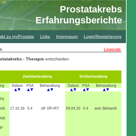
Prostatakrebs
Erfahrungsberichte
akt zu myProstate
Links
Impressum
Login/Registrierung
Legende
sch
statakrebs - Therapie
entschieden:
Zweitbehandlung
Drittbehandlung
ung
Datum
PSA
Behandlung
Datum
PSA
Behandlung
chy
ndl.
17.10.16
5.4
off. OP+RT
09.04.20
0.4
and. Behandl.
ait.
OP