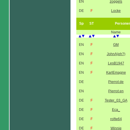
EN
zoggels
DE
F
Locke
Sp
ST
Persone
Name
EN
F
GM
EN
F
JohnA(eh?)
EN
F
LesB1947
EN
F
KarlEmagne
DE
Pierrot.de
EN
Pierrot.en
DE
F
Tester_03_GA
DE
F
Eca_
DE
F
rolfw64
DE
F
Winnie