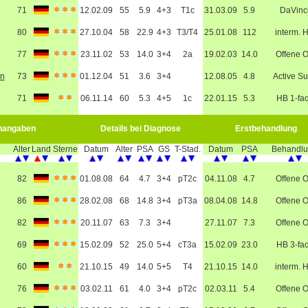
71
12.02.09
55
5.9
4+3
T1c
31.03.09
5.9
DaVinc
80
27.10.04
58
22.9
4+3
T3/T4
25.01.08
112
interm. 
77
23.11.02
53
14.0
3+4
2a
19.02.03
14.0
Offene 
in
73
01.12.04
51
3.6
3+4
12.08.05
4.8
Active Su
71
06.11.14
60
5.3
4+5
1c
22.01.15
5.3
HB 1-fa
nangaben
Details bei Diagnose
Erstbehandlung
Alter
Land
Sterne
Datum
Alter
PSA
GS
T-Stad.
Datum
PSA
Behandl
82
01.08.08
64
4.7
3+4
pT2c
04.11.08
4.7
Offene 
86
28.02.08
68
14.8
3+4
pT3a
08.04.08
14.8
Offene 
82
20.11.07
63
7.3
3+4
27.11.07
7.3
Offene 
69
15.02.09
52
25.0
5+4
cT3a
15.02.09
23.0
HB 3-fa
60
21.10.15
49
14.0
5+5
T4
21.10.15
14.0
interm. 
76
03.02.11
61
4.0
3+4
pT2c
02.03.11
5.4
Offene 