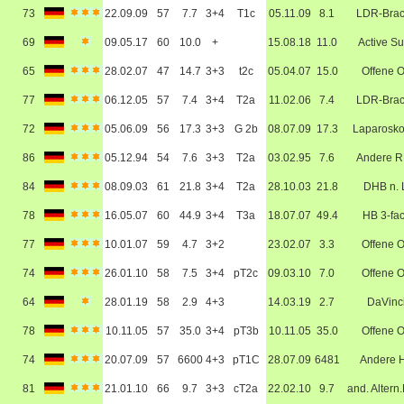
73
22.09.09
57
7.7
3+4
T1c
05.11.09
8.1
LDR-Bra
69
09.05.17
60
10.0
+
15.08.18
11.0
Active Su
65
28.02.07
47
14.7
3+3
t2c
05.04.07
15.0
Offene 
77
06.12.05
57
7.4
3+4
T2a
11.02.06
7.4
LDR-Bra
72
05.06.09
56
17.3
3+3
G 2b
08.07.09
17.3
Laparosko
86
05.12.94
54
7.6
3+3
T2a
03.02.95
7.6
Andere 
84
08.09.03
61
21.8
3+4
T2a
28.10.03
21.8
DHB n. 
78
16.05.07
60
44.9
3+4
T3a
18.07.07
49.4
HB 3-fa
77
10.01.07
59
4.7
3+2
23.02.07
3.3
Offene 
74
26.01.10
58
7.5
3+4
pT2c
09.03.10
7.0
Offene 
64
28.01.19
58
2.9
4+3
14.03.19
2.7
DaVinc
78
10.11.05
57
35.0
3+4
pT3b
10.11.05
35.0
Offene 
74
20.07.09
57
6600
4+3
pT1C
28.07.09
6481
Andere 
81
21.01.10
66
9.7
3+3
cT2a
22.02.10
9.7
and. Altern