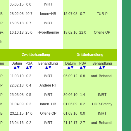
i
05.05.15
0.6
IMRT
HB
28.02.08
40.7
Ionen+HB
15.07.08
0.7
TUR-P
OP
16.05.18
0.7
IMRT
rv.
16.10.13
25.0
Hyperthermie
18.02.16
22.0
Offene OP
ch
Zweitbehandlung
Drittbehandlung
ung
Datum
PSA
Behandlung
Datum
PSA
Behandlung
OP
11.03.10
0.2
IMRT
06.09.12
0.8
and. Behandl.
OP
22.02.13
0.4
Andere RT
OP
25.03.08
0.5
IMRT
30.06.10
1.4
IMRT
ch
01.04.09
0.2
Ionen+HB
01.06.09
0.2
HDR-Brachy
HB
23.11.15
14.0
Offene OP
01.03.16
0.0
IMRT
OP
13.04.16
0.2
IMRT
21.12.17
2.7
and. Behandl.