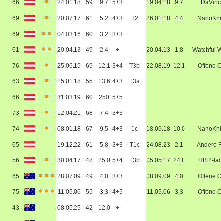
66
24.01.18
59
9.7
5+3
19.04.18
9.7
DaVinc
69
20.07.17
61
5.2
4+3
T2
26.01.18
4.4
NanoKni
69
04.03.16
60
3.2
3+3
61
20.04.13
49
2.4
+
20.04.13
1.8
Watchful W
76
25.06.19
69
12.1
3+4
T3b
22.08.19
12.1
Offene 
63
15.01.18
55
13.6
4+3
T3a
66
31.03.19
60
250
5+5
73
12.04.21
68
7.4
3+3
74
08.01.18
67
9.5
4+3
1c
18.09.18
10.0
NanoKni
65
19.12.22
61
5.8
3+3
T1c
24.08.23
2.1
Andere 
56
30.04.17
48
25.0
5+4
T3b
05.05.17
24.8
HB 2-fa
65
28.07.09
49
4.0
3+3
08.09.09
4.0
Offene 
75
11.05.06
55
3.3
4+5
11.05.06
3.3
Offene 
43
08.05.25
42
12.0
+