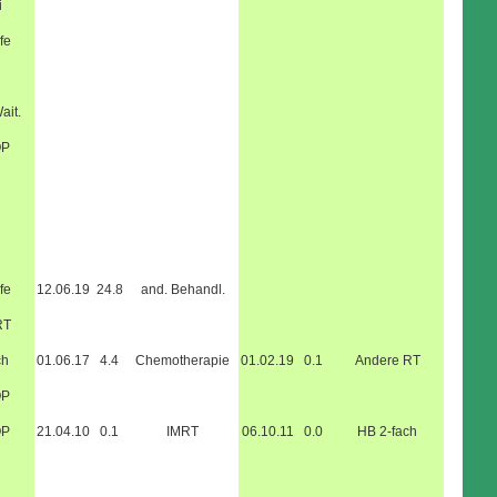
i
fe
ait.
OP
fe
12.06.19
24.8
and. Behandl.
RT
ch
01.06.17
4.4
Chemotherapie
01.02.19
0.1
Andere RT
OP
OP
21.04.10
0.1
IMRT
06.10.11
0.0
HB 2-fach