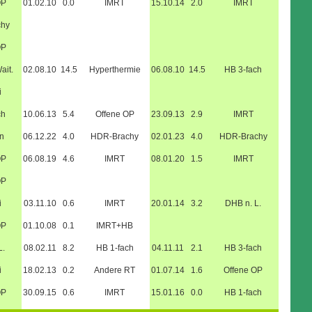
OP
01.02.10
0.0
IMRT
15.10.14
2.0
IMRT
chy
OP
ait.
02.08.10
14.5
Hyperthermie
06.08.10
14.5
HB 3-fach
i
ch
10.06.13
5.4
Offene OP
23.09.13
2.9
IMRT
n
06.12.22
4.0
HDR-Brachy
02.01.23
4.0
HDR-Brachy
OP
06.08.19
4.6
IMRT
08.01.20
1.5
IMRT
OP
i
03.11.10
0.6
IMRT
20.01.14
3.2
DHB n. L.
OP
01.10.08
0.1
IMRT+HB
L.
08.02.11
8.2
HB 1-fach
04.11.11
2.1
HB 3-fach
i
18.02.13
0.2
Andere RT
01.07.14
1.6
Offene OP
OP
30.09.15
0.6
IMRT
15.01.16
0.0
HB 1-fach