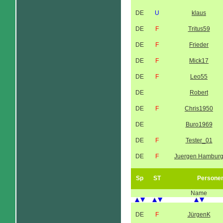
DE
U
klaus
DE
F
Tritus59
DE
F
Frieder
DE
F
Mick17
DE
F
Leo55
DE
Robert
DE
F
Chris1950
DE
Buro1969
DE
F
Tester_01
DE
F
Juergen Hambur
Sp
ST
Persone
Name
DE
F
JürgenK