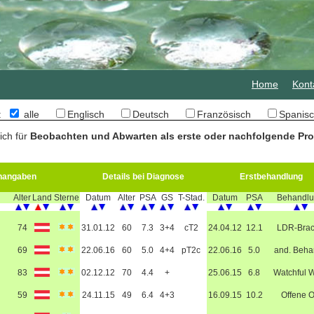
Home
Kont
n:
alle
Englisch
Deutsch
Französisch
Spani
ich für
Beobachten und Abwarten als erste oder nachfolgende Pro
nangaben
Details bei Diagnose
Erstbehandlung
Alter
Land
Sterne
Datum
Alter
PSA
GS
T-Stad.
Datum
PSA
Behandl
74
31.01.12
60
7.3
3+4
cT2
24.04.12
12.1
LDR-Bra
69
22.06.16
60
5.0
4+4
pT2c
22.06.16
5.0
and. Beha
83
02.12.12
70
4.4
+
25.06.15
6.8
Watchful W
59
24.11.15
49
6.4
4+3
16.09.15
10.2
Offene 