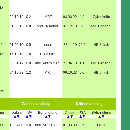
fe
i
02.10.18
0.2
IMRT
03.03.22
4.8
Cyberknife
i
31.03.13
0.0
and. Behandl.
31.12.13
0.0
and. Behandl.
i
OP
01.02.10
0.5
Ionen
22.11.19
71.2
HB 2-fach
fe
15.10.19
1.8
HB 2-fach
i
05.01.17
0.0
and. Altern.Med.
27.06.18
1.1
and. Behandl.
i
04.10.23
1.2
IMRT
09.10.23
0.0
HB 1-fach
chy
Zweitbehandlung
Drittbehandlung
ung
Datum
PSA
Behandlung
Datum
PSA
Behandlung
ait.
13.04.00
3.0
and. Altern.Med.
01.03.03
9.5
HIFU