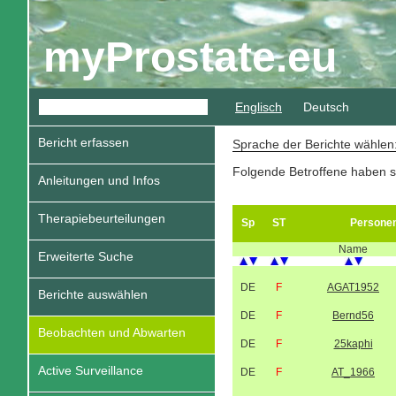
myProstate.eu
Englisch
Deutsch
Bericht erfassen
Sprache der Berichte wähle
Folgende Betroffene haben s
Anleitungen und Infos
Therapiebeurteilungen
Sp
ST
Persone
Name
Erweiterte Suche
DE
F
AGAT1952
Berichte auswählen
DE
F
Bernd56
Beobachten und Abwarten
DE
F
25kaphi
Active Surveillance
DE
F
AT_1966