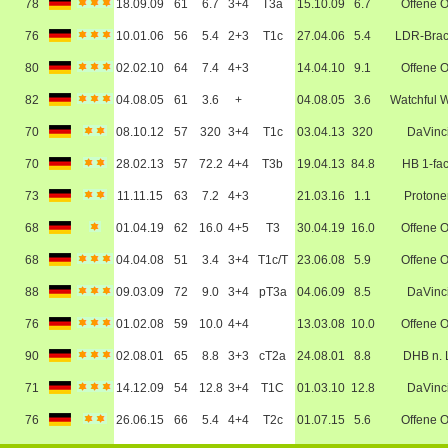
78
18.09.09
61
6.7
3+4
T3a
15.10.09
6.7
Offene 
76
10.01.06
56
5.4
2+3
T1c
27.04.06
5.4
LDR-Bra
80
02.02.10
64
7.4
4+3
14.04.10
9.1
Offene 
82
04.08.05
61
3.6
+
04.08.05
3.6
Watchful W
70
08.10.12
57
320
3+4
T1c
03.04.13
320
DaVinc
70
28.02.13
57
72.2
4+4
T3b
19.04.13
84.8
HB 1-fa
73
11.11.15
63
7.2
4+3
21.03.16
1.1
Protone
68
01.04.19
62
16.0
4+5
T3
30.04.19
16.0
Offene 
68
04.04.08
51
3.4
3+4
T1c/T
23.06.08
5.9
Offene 
88
09.03.09
72
9.0
3+4
pT3a
04.06.09
8.5
DaVinc
76
01.02.08
59
10.0
4+4
13.03.08
10.0
Offene 
90
02.08.01
65
8.8
3+3
cT2a
24.08.01
8.8
DHB n. 
71
14.12.09
54
12.8
3+4
T1C
01.03.10
12.8
DaVinc
76
26.06.15
66
5.4
4+4
T2c
01.07.15
5.6
Offene 