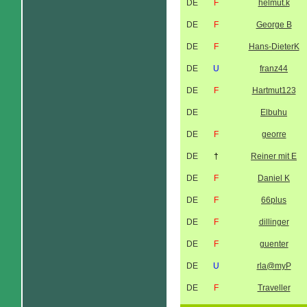
DE
F
helmut.k
DE
F
George B
DE
F
Hans-DieterK
DE
U
franz44
DE
F
Hartmut123
DE
Elbuhu
DE
F
georre
DE
†
Reiner mit E
DE
F
Daniel K
DE
F
66plus
DE
F
dillinger
DE
F
guenter
DE
U
rla@myP
DE
F
Traveller