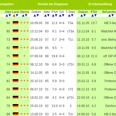
nangaben
Details bei Diagnose
Erstbehandlung
Alter
Land
Sterne
Datum
Alter
PSA
GS
T-Stad.
Datum
PSA
Behandl
80
10.09.05
59
11.5
4+4
T3a
01.11.05
13.7
HB 3-fa
85
13.12.04
63
6.1
3+4
cT3a
13.12.04
6.1
Watchful W
73
25.06.10
57
5.7
3+4
T1c
11.10.10
5.7
and. Beha
82
19.11.09
65
9.5
+
19.11.09
9.5
Watchful W
75
07.09.18
68
19.6
3+4
08.12.18
21.0
off. OP+
74
08.12.10
59
6.6
3+3
cT2c
20.01.11
6.8
Offene 
65
14.11.05
45
6.5
4+3
24.11.05
6.8
Offene 
81
20.10.10
65
5.9
3+3
15.02.11
5.9
Protone
66
06.07.10
51
7.0
4+3
cT2
08.12.10
8.5
Protone
64
18.02.10
49
4.1
3+4
pT2c
22.04.10
4.1
Offene 
78
25.02.10
62
13.0
4+3
3
14.06.10
4.2
DaVinc
69
13.08.10
53
2.5
4+3
T2c
14.09.10
5.6
HB 2-fa