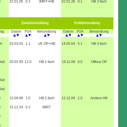
i
22.01.26
0.1
IMRT+HB
22.01.26
0.1
HB 2-fach
Zweitbehandlung
Drittbehandlung
ung
Datum
PSA
Behandlung
Datum
PSA
Behandlung
ch
03.03.04
1.1
off. OP+HB
14.05.04
0.1
HB 3-fach
ait.
20.02.09
12.0
HB 1-fach
19.11.09
0.0
Offene OP
ait.
ait.
i
23.09.08
1.0
HB 2-fach
12.12.09
2.0
Andere HB
i
15.12.24
0.1
IMRT
i
i