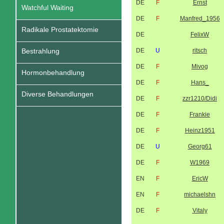
DE
F
Ernst
Watchful Waiting
DE
F
Manfred_1956
Radikale Prostatektomie
DE
FelixW
Bestrahlung
DE
U
ritsch
DE
F
Mivog
Hormonbehandlung
DE
F
Hans_
Diverse Behandlungen
DE
F
zzr1210/Didi
DE
F
Frankie
DE
F
Heinz1951
DE
U
Georg61
DE
F
W1969
EN
F
EricW
EN
F
michaelshn
DE
F
Vitaly