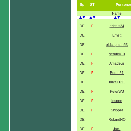
Sp
ST
Persone
Name
DE
F
erich s34
DE
Ernstt
DE
oldcopman53
DE
F
serafim10
DE
F
Amadeus
DE
F
Bernd51
DE
mike1160
DE
F
PeterWS
DE
F
josonn
DE
F
Skipper
DE
RolandHO
DE
F
Jack