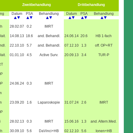
Zweitbehandlung
Drittbehandlung
ung
Datum
PSA
Behandlung
Datum
PSA
Behandlung
ch
28.02.07
0.2
IMRT
ait.
14.08.13
18.6
and. Behandl.
24.06.14
20.6
HB 1-fach
ndl.
22.10.10
5.7
and. Behandl.
07.12.10
1.3
off. OP+RT
ait.
01.01.10
4.5
Active Surv.
20.09.13
3.4
TUR-P
RT
OP
OP
24.06.24
0.3
IMRT
n
n
23.09.20
1.6
Laparoskopie
31.07.24
2.6
IMRT
OP
i
28.02.13
0.3
IMRT
15.06.16
1.3
and. Altern.Med.
ch
30.09.10
5.6
DaVinci+HB
02.12.10
5.6
Ionen+HB