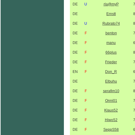
DE
U
rla@myP
DE
Ernstt
DE
U
Rubrato74
DE
F
benton
DE
F
manu
DE
F
66plus
DE
F
Frieder
EN
F
Don_R
DE
Elbuhu
DE
F
serafim10
DE
F
Onni01
DE
F
Klaus52
DE
F
Hiwo52
DE
F
SeppS58