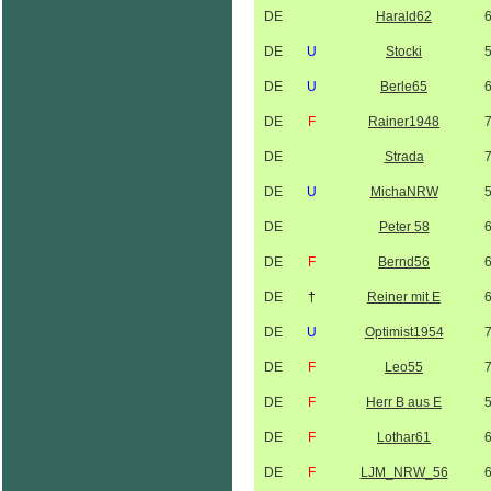
DE
Harald62
DE
U
Stocki
DE
U
Berle65
DE
F
Rainer1948
DE
Strada
DE
U
MichaNRW
DE
Peter 58
DE
F
Bernd56
DE
†
Reiner mit E
DE
U
Optimist1954
DE
F
Leo55
DE
F
Herr B aus E
DE
F
Lothar61
DE
F
LJM_NRW_56