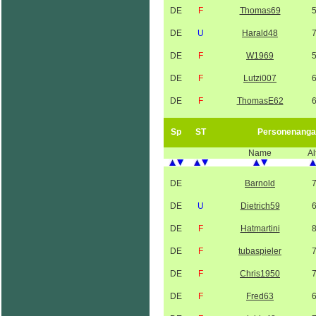
DE
F
Thomas69
DE
U
Harald48
DE
F
W1969
DE
F
Lutzi007
DE
F
ThomasE62
Sp
ST
Personenanga
Name
Al
DE
Barnold
DE
U
Dietrich59
DE
F
Hatmartini
DE
F
tubaspieler
DE
F
Chris1950
DE
F
Fred63