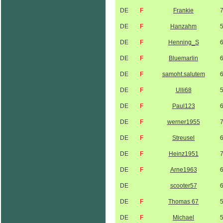
DE
F
Frankie
DE
F
Hanzahm
DE
F
Henning_S
DE
F
Bluemarlin
DE
F
samoht.salutem
DE
F
Ulli68
DE
F
Paul123
DE
F
werner1955
DE
F
Streusel
DE
F
Heinz1951
DE
F
Arne1963
DE
scooter57
DE
F
Thomas 67
DE
F
Michael