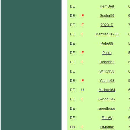
DE
Herr Bert
DE
F
Segler59
DE
F
2020_D
DE
F
Manfred_1956
DE
Peter68
DE
F
Paule
DE
F
Robert62
DE
Willi1958
DE
F
Younis68
DE
U
Michael64
DE
F
Gwigdul47
DE
goodhope
DE
FelixW
EN
F
PIMarine