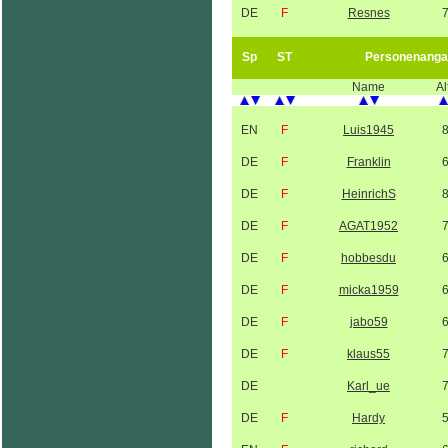
DE
F
Resnes
Sp
ST
Personenanga
Name
Al
EN
F
Luis1945
DE
F
Franklin
DE
F
HeinrichS
DE
F
AGAT1952
DE
F
hobbesdu
DE
F
micka1959
DE
F
jabo59
DE
F
klaus55
DE
Karl_ue
DE
F
Hardy