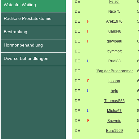
DE
Feisol
Watchful Waiting
DE
Nico75
Radikale Prostatektomie
DE
F
Arek1970
Bestrahlung
DE
F
Klaus48
DE
F
guwipalu
Hormonbehandlung
DE
bymmoft
Diverse Behandlungen
DE
U
Rudi88
DE
Jörg der Butenbremer
DE
F
josonn
DE
U
heju
DE
ThomasS53
DE
U
Micha67
DE
F
Brownie
DE
Buro1969