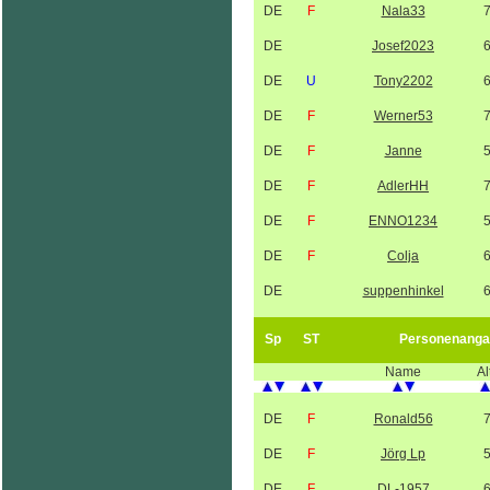
DE
F
Nala33
DE
Josef2023
DE
U
Tony2202
DE
F
Werner53
DE
F
Janne
DE
F
AdlerHH
DE
F
ENNO1234
DE
F
Colja
DE
suppenhinkel
Sp
ST
Personenanga
Name
Al
DE
F
Ronald56
DE
F
Jörg Lp
DE
F
DL-1957