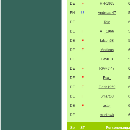
DE
F
HH-1965
EN
U
Andreas 47
DE
Tojo
DE
F
AT_1966
DE
F
falcon68
DE
F
Medicus
DE
Levil13
DE
F
RPwith47
DE
F
Eca_
DE
F
Flash1959
DE
F
Smart63
DE
F
aster
DE
martinwk
Sp
ST
Personenanga