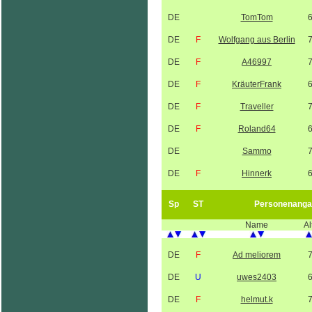
DE
TomTom
DE
F
Wolfgang aus Berlin
DE
F
A46997
DE
F
KräuterFrank
DE
F
Traveller
DE
F
Roland64
DE
Sammo
DE
F
Hinnerk
Sp
ST
Personenanga
Name
Al
DE
F
Ad meliorem
DE
U
uwes2403
DE
F
helmut.k