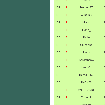
DE
F
JoeD
DE
F
Holger 57
DE
F
W.Rellok
DE
F
Mivog
DE
F
Hans_
DE
F
Kalle
DE
F
Giuseppe
DE
F
Hero
DE
F
Karstensaw
DE
F
Henri64
DE
Bernd1962
DE
U
PeJo 58
DE
F
zzr1210/Didi
DE
F
JürgenB.