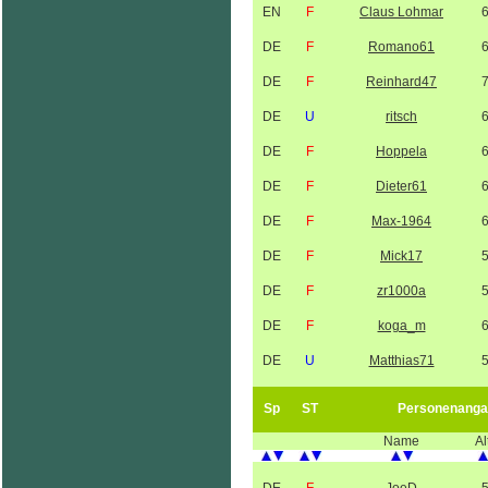
EN
F
Claus Lohmar
DE
F
Romano61
DE
F
Reinhard47
DE
U
ritsch
DE
F
Hoppela
DE
F
Dieter61
DE
F
Max-1964
DE
F
Mick17
DE
F
zr1000a
DE
F
koga_m
DE
U
Matthias71
Sp
ST
Personenanga
Name
Al