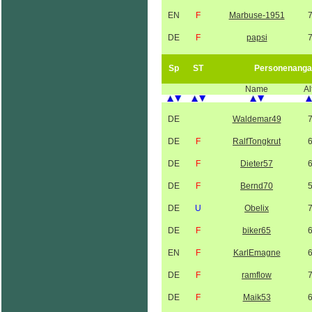
EN
F
Marbuse-1951
DE
F
papsi
Sp
ST
Personenanga
Name
Al
DE
Waldemar49
DE
F
RalfTongkrut
DE
F
Dieter57
DE
F
Bernd70
DE
U
Obelix
DE
F
biker65
EN
F
KarlEmagne
DE
F
ramflow
DE
F
Maik53