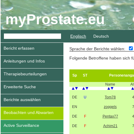
myProstate.eu
Englisch
Deutsch
Bericht erfassen
Sprache der Berichte wählen:
Folgende Betroffene haben sich f
Anleitungen und Infos
Therapiebeurteilungen
Sp
ST
Personenanga
Name
Al
Erweiterte Suche
DE
U
Tom78
Berichte auswählen
EN
zoggels
Beobachten und Abwarten
DE
F
Pentax77
Active Surveillance
DE
F
Achim21