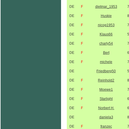
DE
F
dietmar_1953
DE
F
Huskie
DE
F
nicog1953
DE
F
Klaus66
DE
F
charly54
DE
F
Bert
DE
F
michele
DE
Friedberg50
DE
F
Reinhold2
DE
F
Moewe1
DE
F
Starlight
DE
F
Norbert H.
DE
daniela3
DE
F
franzec