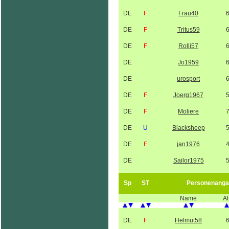
DE
F
Frau40
DE
F
Tritus59
DE
F
Rolli57
DE
Jo1959
DE
urosport
DE
F
Joerg1967
DE
F
Moliere
DE
U
Blacksheep
DE
F
jan1976
DE
Sailor1975
Sp
ST
Personenanga
Name
Al
DE
F
Helmut58