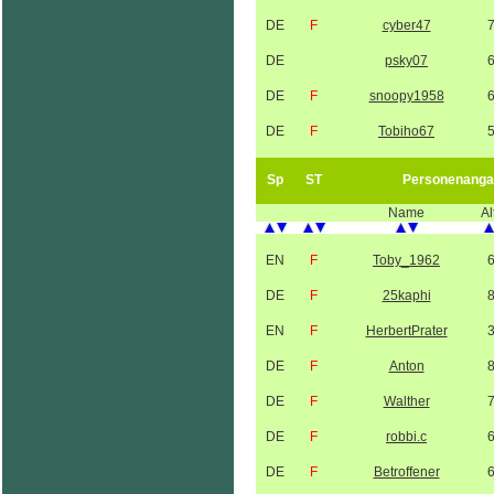
DE
F
cyber47
DE
psky07
DE
F
snoopy1958
DE
F
Tobiho67
Sp
ST
Personenanga
Name
Al
EN
F
Toby_1962
DE
F
25kaphi
EN
F
HerbertPrater
DE
F
Anton
DE
F
Walther
DE
F
robbi.c
DE
F
Betroffener