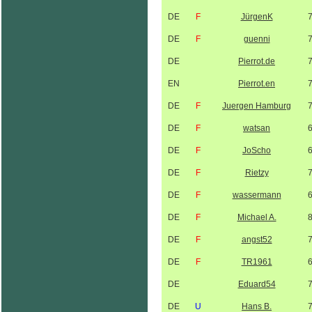
DE
F
JürgenK
DE
F
guenni
DE
Pierrot.de
EN
Pierrot.en
DE
F
Juergen Hamburg
DE
F
watsan
DE
F
JoScho
DE
F
Rietzy
DE
F
wassermann
DE
F
Michael A.
DE
F
angst52
DE
F
TR1961
DE
Eduard54
DE
U
Hans B.