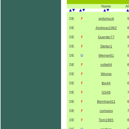
Name
Al
DE
F
spitzmuck
DE
Andreas1962
DE
F
Guenter77
DE
F
Stefan1
DE
U
Werner61
DE
F
rolfw64
DE
F
Winnie
DE
F
Ibo44
DE
F
GS49
DE
F
Bernhard11
DE
F
cumulus
DE
F
Tom1965