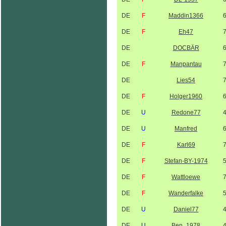
DE
F
Maddin1366
DE
F
Eh47
DE
DOCBÄR
DE
F
Manpantau
DE
Lies54
DE
F
Holger1960
DE
U
Redone77
DE
U
Manfred
DE
F
Karl69
DE
F
Stefan-BY-1974
DE
F
Wattloewe
DE
F
Wanderfalke
DE
U
Daniel77
DE
U
Ben_1978