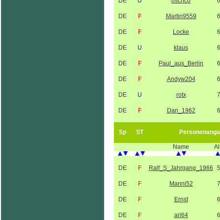
DE
U
oschco
DE
F
Martin9559
DE
F
Locke
DE
U
klaus
DE
F
Paul_aus_Berlin
DE
F
Andyw204
DE
U
rotx
DE
F
Dan_1962
Sp
ST
Personenanga
Name
Al
DE
F
Ralf_S_Jahrgang_1966
DE
F
Manni52
DE
F
Ernst
DE
F
ari64