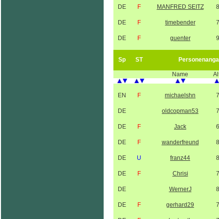
DE
F
MANFRED SEITZ
DE
F
timebender
DE
F
guenter
Sp
ST
Personenanga
Name
Al
EN
F
michaelshn
DE
oldcopman53
DE
F
Jack
DE
F
wanderfreund
DE
U
franz44
DE
F
Chrisi
DE
WernerJ
DE
F
gerhard29