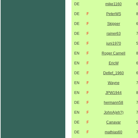
DE
mike1160
DE
F
PeterWS
DE
F
Skipper
DE
F
rainer63
DE
F
juni1970
EN
F
Roger Carnell
EN
F
EricW
DE
F
Detlef_1960
EN
F
Wayne
EN
F
JPW1944
DE
F
hermann58
EN
F
JohnA(eh?)
DE
F
Canavar
DE
F
mathias60