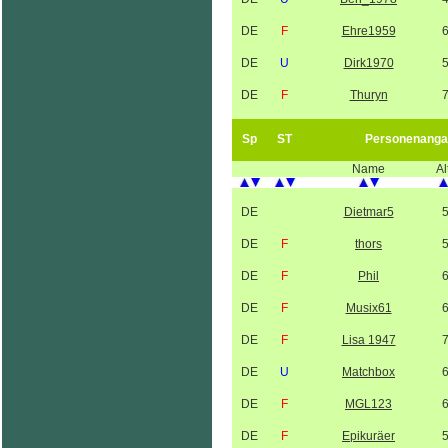
DE
F
Ehre1959
DE
U
Dirk1970
DE
F
Thuryn
Sp
ST
Personenanga
Name
Al
DE
Dietmar5
DE
F
thors
DE
F
Phil
DE
F
Musix61
DE
F
Lisa 1947
DE
U
Matchbox
DE
F
MGL123
DE
F
Epikuräer