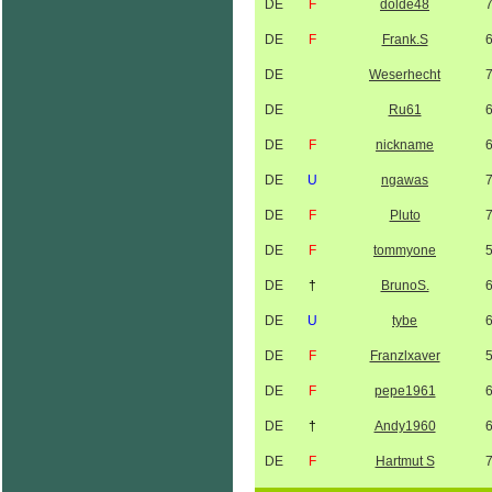
DE
F
dolde48
DE
F
Frank.S
DE
Weserhecht
DE
Ru61
DE
F
nickname
DE
U
ngawas
DE
F
Pluto
DE
F
tommyone
DE
†
BrunoS.
DE
U
tybe
DE
F
Franzlxaver
DE
F
pepe1961
DE
†
Andy1960
DE
F
Hartmut S