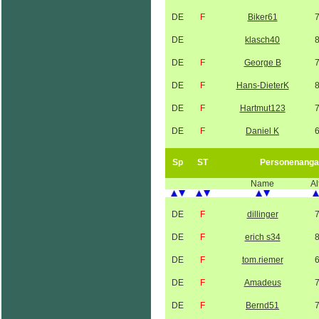
DE
F
Biker61
DE
klasch40
DE
F
George B
DE
F
Hans-DieterK
DE
F
Hartmut123
DE
F
Daniel K
Sp
ST
Personenanga
Name
Al
DE
F
dillinger
DE
F
erich s34
DE
F
tom.riemer
DE
F
Amadeus
DE
F
Bernd51