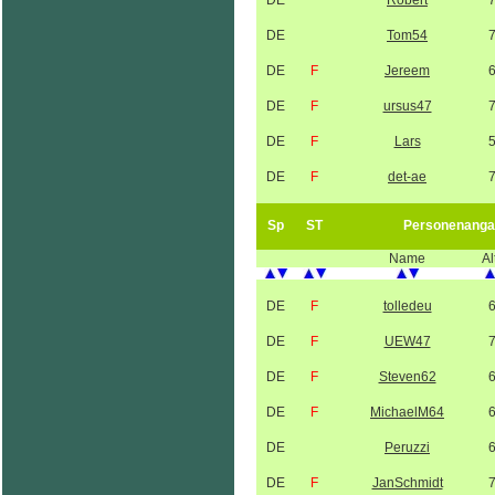
DE
Robert
DE
Tom54
DE
F
Jereem
DE
F
ursus47
DE
F
Lars
DE
F
det-ae
Sp
ST
Personenanga
Name
Al
DE
F
tolledeu
DE
F
UEW47
DE
F
Steven62
DE
F
MichaelM64
DE
Peruzzi
DE
F
JanSchmidt