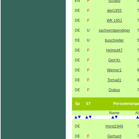
EN
F
richard
DE
F
dwj1955
DE
F
WK 1951
DE
U
sachverstaendiger
DE
U
buschreiter
DE
F
Helmut47
DE
F
Gert Kr.
DE
F
Werner1
DE
F
Tornad1
DE
F
Diskus
Sp
ST
Personenanga
Name
Al
DE
Horst1949
DE
F
Gerhard