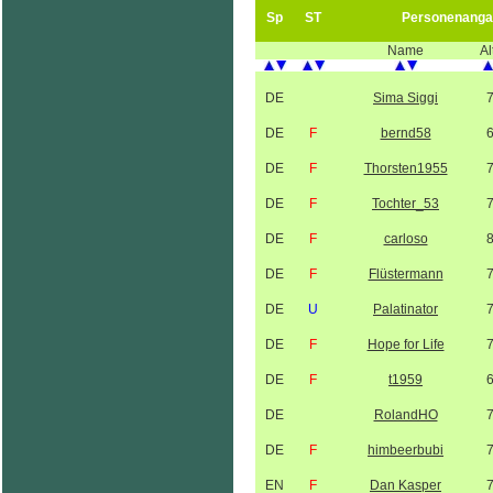
Sp
ST
Personenanga
Name
Al
DE
Sima Siggi
DE
F
bernd58
DE
F
Thorsten1955
DE
F
Tochter_53
DE
F
carloso
DE
F
Flüstermann
DE
U
Palatinator
DE
F
Hope for Life
DE
F
t1959
DE
RolandHO
DE
F
himbeerbubi
EN
F
Dan Kasper