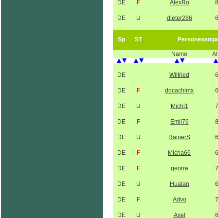
DE
F
AlexRo
DE
U
dieter286
Sp
ST
Personenanga
Name
Al
DE
Wilfried
DE
F
docachimx
DE
U
Michi1
DE
F
Emil76
DE
U
RainerS
DE
F
Micha66
DE
F
georre
DE
U
Hualan
DE
F
Advo
DE
U
Axel