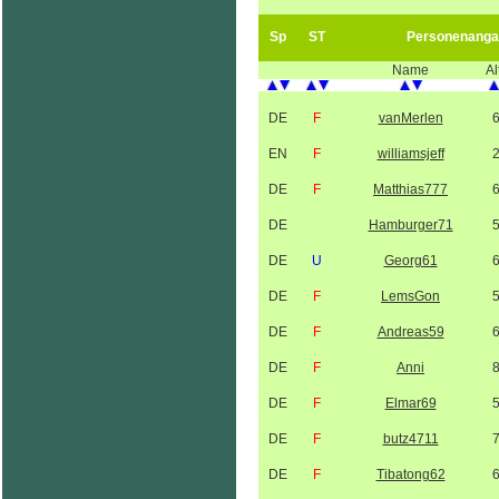
Sp
ST
Personenanga
Name
Al
DE
F
vanMerlen
EN
F
williamsjeff
DE
F
Matthias777
DE
Hamburger71
DE
U
Georg61
DE
F
LemsGon
DE
F
Andreas59
DE
F
Anni
DE
F
Elmar69
DE
F
butz4711
DE
F
Tibatong62