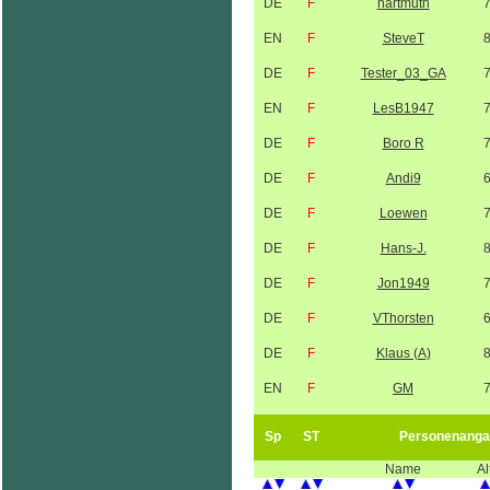
DE
F
hartmuth
EN
F
SteveT
DE
F
Tester_03_GA
EN
F
LesB1947
DE
F
Boro R
DE
F
Andi9
DE
F
Loewen
DE
F
Hans-J.
DE
F
Jon1949
DE
F
VThorsten
DE
F
Klaus (A)
EN
F
GM
Sp
ST
Personenanga
Name
Al