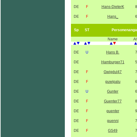
DE
F
Hans-DieterK
DE
F
Hans_
Sp
ST
Personenanga
Name
Al
DE
U
Hans B.
DE
Hamburger71
DE
F
Gwigdul47
DE
F
guwipalu
DE
U
Gunter
DE
F
Guenter77
DE
F
guenter
DE
F
guenni
DE
F
GS49