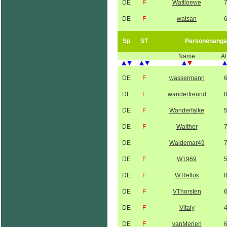
DE
F
Wattloewe
DE
F
watsan
Sp
ST
Personenanga
Name
Al
DE
F
wassermann
DE
F
wanderfreund
DE
F
Wanderfalke
DE
F
Walther
DE
Waldemar49
DE
F
W1969
DE
F
W.Rellok
DE
F
VThorsten
DE
F
Vitaly
DE
F
vanMerlen