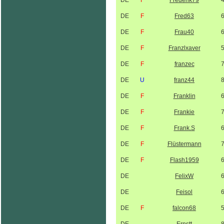
DE
F
Frederik79
DE
F
Fred63
DE
F
Frau40
DE
F
Franzlxaver
DE
F
franzec
DE
U
franz44
DE
F
Franklin
DE
F
Frankie
DE
F
Frank.S
DE
F
Flüstermann
DE
F
Flash1959
DE
FelixW
DE
Feisol
DE
F
falcon68