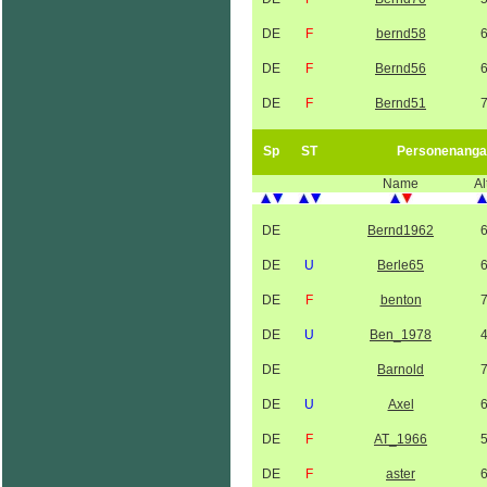
DE
F
bernd58
DE
F
Bernd56
DE
F
Bernd51
Sp
ST
Personenanga
Name
Al
DE
Bernd1962
DE
U
Berle65
DE
F
benton
DE
U
Ben_1978
DE
Barnold
DE
U
Axel
DE
F
AT_1966
DE
F
aster