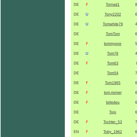
DE
F
Tornad1
DE
U
Tony2202
DE
U
Tomwhite79
DE
TomTom
DE
F
tommyone
DE
U
Tom78
DE
F
Tom63
DE
Tom54
DE
F
Tom1965
DE
F
tom.riemer
DE
F
tolledeu
DE
Tojo
DE
F
Tochter_53
EN
F
Toby_1962