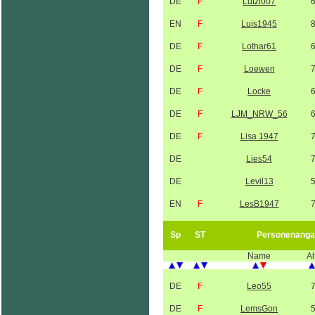
DE
F
Lutzi007
EN
F
Luis1945
DE
F
Lothar61
DE
F
Loewen
DE
F
Locke
DE
F
LJM_NRW_56
DE
F
Lisa 1947
DE
Lies54
DE
Levil13
EN
F
LesB1947
Sp
ST
Personenanga
Name
Al
DE
F
Leo55
DE
F
LemsGon