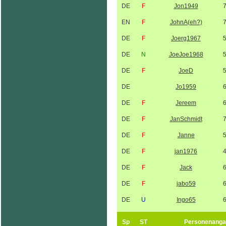
DE
F
Jon1949
EN
F
JohnA(eh?)
DE
F
Joerg1967
DE
N
JoeJoe1968
DE
F
JoeD
DE
Jo1959
DE
F
Jereem
DE
F
JanSchmidt
DE
F
Janne
DE
F
jan1976
DE
F
Jack
DE
F
jabo59
DE
U
Ingo65
Sp
ST
Personenanga