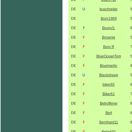
DE
U
buschreiter
DE
Buro1969
DE
†
BrunoS.
DE
F
Brownie
DE
F
Boro R
DE
F
BlueOceanTom
DE
F
Bluemarlin
DE
U
Blacksheep
DE
F
biker65
DE
F
Biker61
DE
F
Betroffener
DE
F
Bert
DE
F
Bernhard11
DE
F
Bernd70