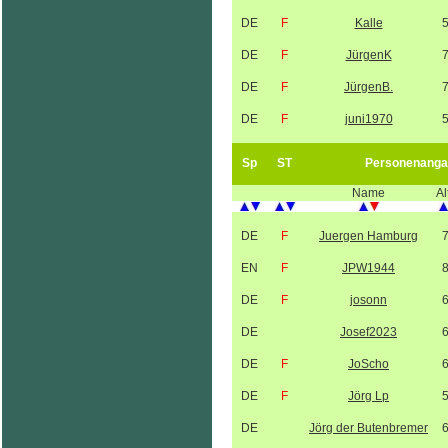
DE
F
Kalle
DE
F
JürgenK
DE
F
JürgenB.
DE
F
juni1970
Sp
ST
Personenanga
Name
Al
DE
F
Juergen Hamburg
EN
F
JPW1944
DE
F
josonn
DE
Josef2023
DE
F
JoScho
DE
F
Jörg Lp
DE
Jörg der Butenbremer