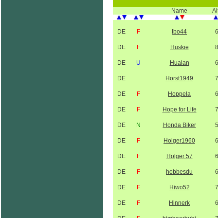
Name
Al
DE
F
Ibo44
DE
F
Huskie
DE
U
Hualan
DE
Horst1949
DE
F
Hoppela
DE
F
Hope for Life
DE
N
Honda Biker
DE
F
Holger1960
DE
F
Holger 57
DE
F
hobbesdu
DE
F
Hiwo52
DE
F
Hinnerk