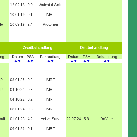
i
12.02.18
0.0
Watchful Wait.
i
10.01.19
0.1
IMRT
fe
16.09.19
2.4
Protonen
Zweitbehandlung
Drittbehandlung
ung
Datum
PSA
Behandlung
Datum
PSA
Behandlung
OP
08.01.25
0.2
IMRT
OP
04.10.21
0.3
IMRT
i
04.10.22
0.2
IMRT
i
08.01.24
0.5
IMRT
ait.
01.01.23
4.2
Active Surv.
22.07.24
5.8
DaVinci
i
06.01.26
0.1
IMRT