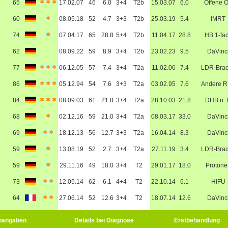
65
17.02.07
46
6.0
3+4
T2b
15.03.07
6.0
Offene 
60
08.05.18
52
4.7
3+3
T2b
25.03.19
5.4
IMRT
74
07.04.17
65
28.8
5+4
T2b
11.04.17
28.8
HB 1-fa
62
08.09.22
59
8.9
3+4
T2b
23.02.23
9.5
DaVinc
77
06.12.05
57
7.4
3+4
T2a
11.02.06
7.4
LDR-Bra
86
05.12.94
54
7.6
3+3
T2a
03.02.95
7.6
Andere 
84
08.09.03
61
21.8
3+4
T2a
28.10.03
21.8
DHB n. 
68
02.12.16
59
21.0
3+4
T2a
08.03.17
33.0
DaVinc
69
18.12.13
56
12.7
3+3
T2a
16.04.14
8.3
DaVinc
59
13.08.19
52
2.7
3+4
T2a
27.11.19
3.4
LDR-Bra
59
29.11.16
49
18.0
3+4
T2
29.01.17
18.0
Protone
73
12.05.14
62
6.1
4+4
T2
22.10.14
6.1
HIFU
64
27.06.14
52
12.6
3+4
T2
18.07.14
12.6
DaVinc
nangaben
Details bei Diagnose
Erstbehandlung