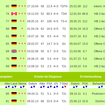
80
27.10.04
58
22.9
4+3
T3/T4
25.01.08
112
interm. 
74
19.12.03
52
80.3
4+4
T3/4
12.01.04
86.8
HB 2-fa
77
08.05.15
67
100
4+5
T3-4
28.05.15
212
HB 1-fa
68
01.04.19
62
16.0
4+5
T3
30.04.19
16.0
Offene 
61
19.07.16
56
8.5
4+4
T3
19.07.16
8.5
HB 2-fa
65
28.02.07
47
14.7
3+3
t2c
05.04.07
15.0
Offene 
69
03.02.06
50
6.7
3+3
T2c
21.03.06
6.7
Offene 
76
26.06.15
66
5.4
4+4
T2c
01.07.15
5.6
Offene 
69
13.08.10
53
2.5
4+3
T2c
14.09.10
5.6
HB 2-fa
nangaben
Details bei Diagnose
Erstbehandlung
Alter
Land
Sterne
Datum
Alter
PSA
GS
T-Stad.
Datum
PSA
Behandl
66
04.04.11
51
5.1
3+3
T2c
09.10.11
4.1
Protonen
81
06.02.13
68
32.6
3+4
T2c
25.06.13
32.6
DaVinc