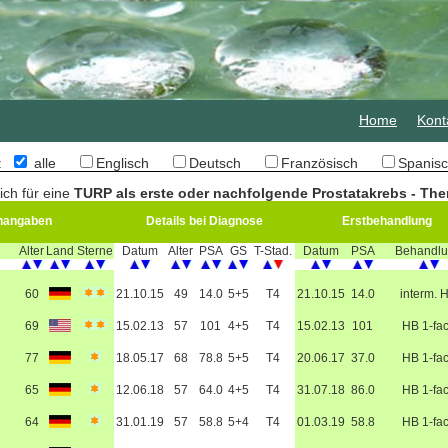
Home
Kont
n:
alle
Englisch
Deutsch
Französisch
Spani
ich für eine
TURP als erste oder nachfolgende Prostatakrebs - The
nangaben
Details bei Diagnose
Erstbehandlung
Alter
Land
Sterne
Datum
Alter
PSA
GS
T-Stad.
Datum
PSA
Behandl
60
21.10.15
49
14.0
5+5
T4
21.10.15
14.0
interm. 
69
15.02.13
57
101
4+5
T4
15.02.13
101
HB 1-fa
77
18.05.17
68
78.8
5+5
T4
20.06.17
37.0
HB 1-fa
65
12.06.18
57
64.0
4+5
T4
31.07.18
86.0
HB 1-fa
64
31.01.19
57
58.8
5+4
T4
01.03.19
58.8
HB 1-fa