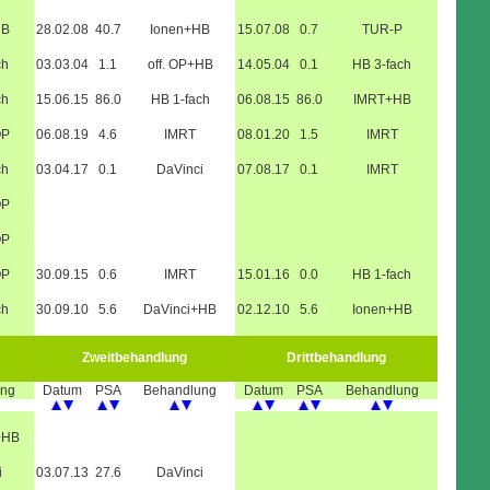
HB
28.02.08
40.7
Ionen+HB
15.07.08
0.7
TUR-P
ch
03.03.04
1.1
off. OP+HB
14.05.04
0.1
HB 3-fach
ch
15.06.15
86.0
HB 1-fach
06.08.15
86.0
IMRT+HB
OP
06.08.19
4.6
IMRT
08.01.20
1.5
IMRT
ch
03.04.17
0.1
DaVinci
07.08.17
0.1
IMRT
OP
OP
OP
30.09.15
0.6
IMRT
15.01.16
0.0
HB 1-fach
ch
30.09.10
5.6
DaVinci+HB
02.12.10
5.6
Ionen+HB
Zweitbehandlung
Drittbehandlung
ung
Datum
PSA
Behandlung
Datum
PSA
Behandlung
+HB
i
03.07.13
27.6
DaVinci