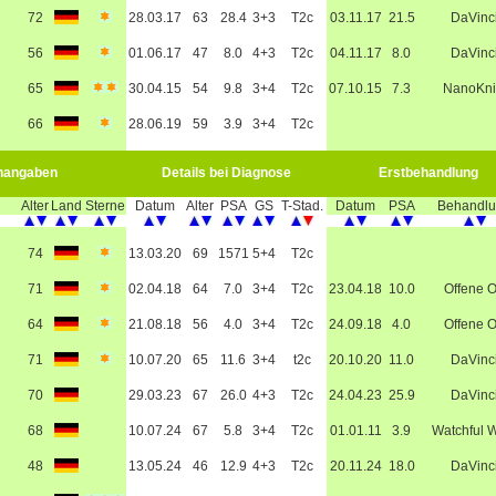
72
28.03.17
63
28.4
3+3
T2c
03.11.17
21.5
DaVinc
56
01.06.17
47
8.0
4+3
T2c
04.11.17
8.0
DaVinc
65
30.04.15
54
9.8
3+4
T2c
07.10.15
7.3
NanoKni
66
28.06.19
59
3.9
3+4
T2c
nangaben
Details bei Diagnose
Erstbehandlung
Alter
Land
Sterne
Datum
Alter
PSA
GS
T-Stad.
Datum
PSA
Behandl
74
13.03.20
69
1571
5+4
T2c
71
02.04.18
64
7.0
3+4
T2c
23.04.18
10.0
Offene 
64
21.08.18
56
4.0
3+4
T2c
24.09.18
4.0
Offene 
71
10.07.20
65
11.6
3+4
t2c
20.10.20
11.0
DaVinc
70
29.03.23
67
26.0
4+3
T2c
24.04.23
25.9
DaVinc
68
10.07.24
67
5.8
3+4
T2c
01.01.11
3.9
Watchful W
48
13.05.24
46
12.9
4+3
T2c
20.11.24
18.0
DaVinc