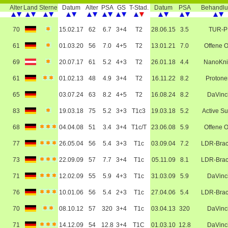
Alter
Land
Sterne
Datum
Alter
PSA
GS
T-Stad.
Datum
PSA
Behandl
70
15.02.17
62
6.7
3+4
T2
28.06.15
3.5
TUR-P
61
01.03.20
56
7.0
4+5
T2
13.01.21
7.0
Offene 
69
20.07.17
61
5.2
4+3
T2
26.01.18
4.4
NanoKni
61
01.02.13
48
4.9
3+4
T2
16.11.22
8.2
Protone
65
03.07.24
63
8.2
4+5
T2
16.08.24
8.2
DaVinc
83
19.03.18
75
5.2
3+3
T1c3
19.03.18
5.2
Active Su
68
04.04.08
51
3.4
3+4
T1c/T
23.06.08
5.9
Offene 
g
77
26.05.04
56
5.4
3+3
T1c
03.09.04
7.2
LDR-Bra
73
22.09.09
57
7.7
3+4
T1c
05.11.09
8.1
LDR-Bra
71
12.02.09
55
5.9
4+3
T1c
31.03.09
5.9
DaVinc
76
10.01.06
56
5.4
2+3
T1c
27.04.06
5.4
LDR-Bra
70
08.10.12
57
320
3+4
T1c
03.04.13
320
DaVinc
71
14.12.09
54
12.8
3+4
T1C
01.03.10
12.8
DaVinc