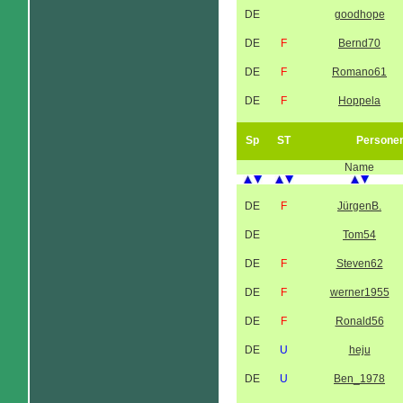
DE
goodhope
DE
F
Bernd70
DE
F
Romano61
DE
F
Hoppela
Sp
ST
Persone
Name
DE
F
JürgenB.
DE
Tom54
DE
F
Steven62
DE
F
werner1955
DE
F
Ronald56
DE
U
heju
DE
U
Ben_1978