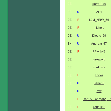
DE
Horst1949
DE
U
Axel
DE
F
LJM_NRW_56
DE
F
michele
DE
U
Dietrich59
EN
U
Andreas 47
DE
F
RPwith47
DE
urosport
DE
martinwk
DE
F
Locke
DE
U
Berle65
DE
U
rotx
DE
F
Ralf_S_Jahrgang_1
DE
F
Younis68