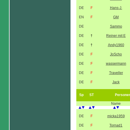
DE
F
Hans-J.
EN
F
GM
DE
Sammo
DE
†
Reiner mit E
DE
†
Andy1960
DE
F
JoScho
DE
F
wassermann
DE
F
Traveller
DE
F
Jack
Sp
ST
Persone
Name
DE
F
micka1959
DE
F
Tornad1