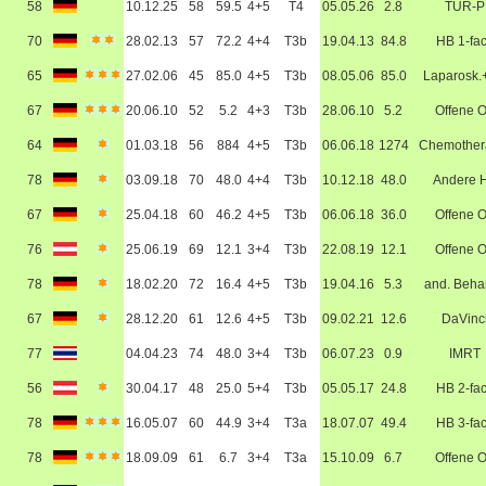
58
10.12.25
58
59.5
4+5
T4
05.05.26
2.8
TUR-P
70
28.02.13
57
72.2
4+4
T3b
19.04.13
84.8
HB 1-fa
65
27.02.06
45
85.0
4+5
T3b
08.05.06
85.0
Laparosk.
67
20.06.10
52
5.2
4+3
T3b
28.06.10
5.2
Offene 
64
01.03.18
56
884
4+5
T3b
06.06.18
1274
Chemother
78
03.09.18
70
48.0
4+4
T3b
10.12.18
48.0
Andere 
67
25.04.18
60
46.2
4+5
T3b
06.06.18
36.0
Offene 
76
25.06.19
69
12.1
3+4
T3b
22.08.19
12.1
Offene 
78
18.02.20
72
16.4
4+5
T3b
19.04.16
5.3
and. Beha
67
28.12.20
61
12.6
4+5
T3b
09.02.21
12.6
DaVinc
77
04.04.23
74
48.0
3+4
T3b
06.07.23
0.9
IMRT
56
30.04.17
48
25.0
5+4
T3b
05.05.17
24.8
HB 2-fa
78
16.05.07
60
44.9
3+4
T3a
18.07.07
49.4
HB 3-fa
78
18.09.09
61
6.7
3+4
T3a
15.10.09
6.7
Offene 