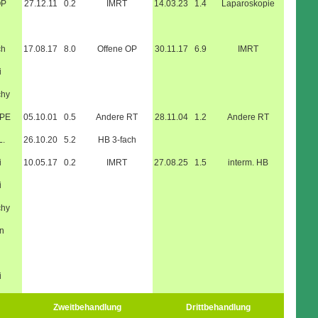
OP
27.12.11
0.2
IMRT
14.03.23
1.4
Laparoskopie
ch
17.08.17
8.0
Offene OP
30.11.17
6.9
IMRT
i
chy
RPE
05.10.01
0.5
Andere RT
28.11.04
1.2
Andere RT
L.
26.10.20
5.2
HB 3-fach
i
10.05.17
0.2
IMRT
27.08.25
1.5
interm. HB
i
chy
n
i
Zweitbehandlung
Drittbehandlung