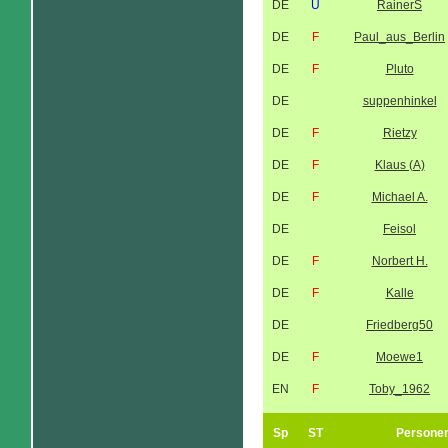
DE
U
RainerS
DE
F
Paul_aus_Berlin
DE
F
Pluto
DE
suppenhinkel
DE
F
Rietzy
DE
F
Klaus (A)
DE
F
Michael A.
DE
Feisol
DE
F
Norbert H.
DE
F
Kalle
DE
Friedberg50
DE
F
Moewe1
EN
F
Toby_1962
Sp
ST
Persone