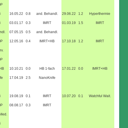
OP
i
16.05.22
0.8
and. Behandl.
29.06.22
1.2
Hyperthermie
i
03.01.17
0.3
IMRT
01.03.19
1.5
IMRT
ndl.
07.05.15
0.5
and. Behandl.
OP
12.05.16
0.4
IMRT+HB
17.10.18
1.2
IMRT
rv.
OP
+HB
10.10.21
0.0
HB 1-fach
17.01.22
0.0
IMRT+HB
fe
17.04.19
2.5
NanoKnife
i
19.08.19
0.1
IMRT
10.07.20
0.1
Watchful Wait.
OP
08.08.17
0.3
IMRT
.Med.
i