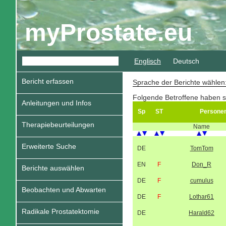
myProstate.eu
Englisch
Deutsch
Bericht erfassen
Sprache der Berichte wähle
Folgende Betroffene haben s
Anleitungen und Infos
Sp
ST
Persone
Therapiebeurteilungen
Name
Erweiterte Suche
DE
TomTom
EN
F
Don_R
Berichte auswählen
DE
F
cumulus
Beobachten und Abwarten
DE
F
Lothar61
Radikale Prostatektomie
DE
Harald62