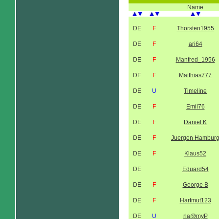
Name
DE
F
Thorsten1955
DE
F
ari64
DE
F
Manfred_1956
DE
F
Matthias777
DE
U
Timeline
DE
F
Emil76
DE
F
Daniel K
DE
F
Juergen Hambur
DE
F
Klaus52
DE
Eduard54
DE
F
George B
DE
F
Hartmut123
DE
U
rla@myP