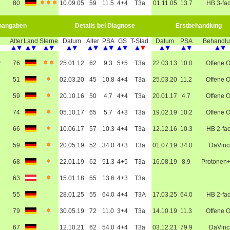
80
10.09.05
59
11.5
4+4
T3a
01.11.05
13.7
HB 3-fa
nangaben
Details bei Diagnose
Erstbehandlung
Alter
Land
Sterne
Datum
Alter
PSA
GS
T-Stad.
Datum
PSA
Behandl
r
76
25.01.12
62
9.3
5+5
T3a
22.03.13
10.0
Offene 
51
02.03.20
45
10.8
4+4
T3a
25.03.20
11.2
Offene 
59
20.10.16
50
4.7
4+4
T3a
20.01.17
4.7
Offene 
74
05.10.17
65
5.7
4+3
T3a
19.02.19
10.2
Offene 
66
10.06.17
57
10.3
4+4
T3a
12.12.16
10.3
HB 2-fa
59
20.05.19
52
34.0
4+3
T3a
01.07.19
34.0
DaVinc
68
22.01.19
62
51.3
4+5
T3a
16.08.19
8.9
Protonen
63
15.01.18
55
13.6
4+3
T3a
55
28.01.25
55
64.0
4+4
T3A
17.03.25
64.0
HB 2-fa
79
30.05.19
72
11.0
3+4
T3a
14.10.19
11.3
Offene 
67
12.10.21
62
54.0
4+4
T3a
03.12.21
79.9
DaVinc