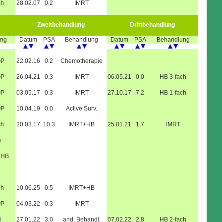
ch
28.02.07
0.2
IMRT
Zweitbehandlung
Drittbehandlung
ung
Datum
PSA
Behandlung
Datum
PSA
Behandlung
OP
22.02.16
0.2
Chemotherapie
OP
26.04.21
0.3
IMRT
06.05.21
0.0
HB 3-fach
OP
03.05.17
0.3
IMRT
27.10.17
7.2
HB 1-fach
OP
10.04.19
0.0
Active Surv.
ch
20.03.17
10.3
IMRT+HB
25.01.21
1.7
IMRT
i
+HB
ch
10.06.25
0.5
IMRT+HB
OP
04.03.22
0.3
IMRT
i
27.01.22
3.0
and. Behandl.
07.02.22
2.8
HB 2-fach