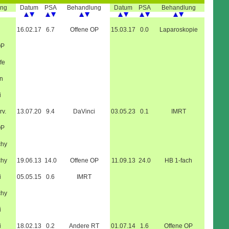
ung
Datum
PSA
Behandlung
Datum
PSA
Behandlung
16.02.17
6.7
Offene OP
15.03.17
0.0
Laparoskopie
OP
fe
n
i
rv.
13.07.20
9.4
DaVinci
03.05.23
0.1
IMRT
OP
chy
chy
19.06.13
14.0
Offene OP
11.09.13
24.0
HB 1-fach
i
05.05.15
0.6
IMRT
chy
i
i
18.02.13
0.2
Andere RT
01.07.14
1.6
Offene OP