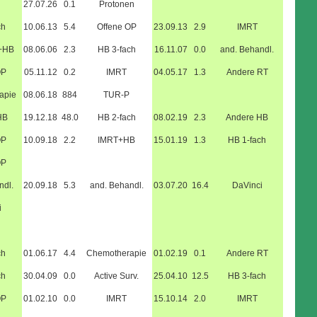
27.07.26
0.1
Protonen
ch
10.06.13
5.4
Offene OP
23.09.13
2.9
IMRT
+HB
08.06.06
2.3
HB 3-fach
16.11.07
0.0
and. Behandl.
OP
05.11.12
0.2
IMRT
04.05.17
1.3
Andere RT
apie
08.06.18
884
TUR-P
HB
19.12.18
48.0
HB 2-fach
08.02.19
2.3
Andere HB
OP
10.09.18
2.2
IMRT+HB
15.01.19
1.3
HB 1-fach
OP
ndl.
20.09.18
5.3
and. Behandl.
03.07.20
16.4
DaVinci
i
ch
01.06.17
4.4
Chemotherapie
01.02.19
0.1
Andere RT
ch
30.04.09
0.0
Active Surv.
25.04.10
12.5
HB 3-fach
OP
01.02.10
0.0
IMRT
15.10.14
2.0
IMRT