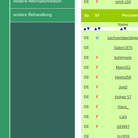
Andere Alternativmedizin
DE
F
erich s34
andere Behandlung
Sp
ST
Persone
Name
DE
U
sachverstaendige
DE
Sailor1975
DE
F
tommyone
DE
F
Manni52
DE
F
Helmut58
DE
F
JoeD
DE
F
Holger 57
DE
F
Hans_
DE
F
Lars
DE
F
UEW47
DE
Jo1959