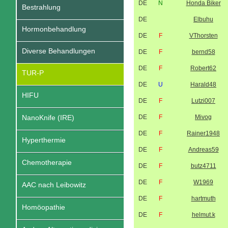
DE
N
Honda Biker
Bestrahlung
DE
Elbuhu
Hormonbehandlung
DE
F
VThorsten
Diverse Behandlungen
DE
F
bernd58
DE
F
Robert62
TUR-P
DE
U
Harald48
HIFU
DE
F
Lutzi007
NanoKnife (IRE)
DE
F
Mivog
DE
F
Rainer1948
Hyperthermie
DE
F
Andreas59
Chemotherapie
DE
F
butz4711
DE
F
W1969
AAC nach Leibowitz
DE
F
hartmuth
Homöopathie
DE
F
helmut.k