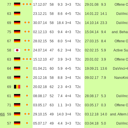
77
17.12.07
58
9.3
3+3
T2c
29.01.08
9.3
Offene 
63
23.12.21
58
8.6
4+5
T2c
14.01.22
14.1
DaVinc
69
30.07.14
58
18.4
3+4
T2c
14.10.14
23.3
DaVinc
75
02.12.13
63
9.4
4+3
T2c
15.04.14
9.4
and. Beha
67
28.02.15
56
8.0
5+4
T2c
27.03.15
8.4
Offene 
58
24.07.14
47
6.2
3+4
T2c
02.02.15
5.9
Active Su
63
15.12.10
47
3.9
3+3
T2c
20.01.02
3.9
Offene 
64
01.04.21
60
5.9
4+5
T2c
19.09.21
13.6
DaVinci
68
20.12.16
58
8.8
3+4
T2c
09.02.17
7.9
NanoKni
69
20.02.18
62
2.3
4+3
T2c
61
08.08.17
52
7.4
4+4
T2c
28.08.17
5.3
DaVinc
71
03.05.17
63
1.1
3+3
T2c
03.05.17
0.3
Offene 
966
59
29.10.15
49
14.0
3+4
T2c
03.12.18
14.0
and. Altern
57
05.07.17
49
4.4
3+3
T2c
03.04.18
5.0
DaVinc