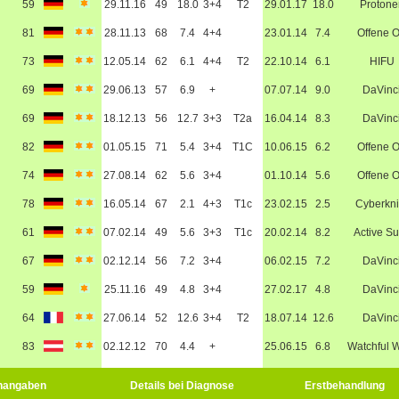
59
29.11.16
49
18.0
3+4
T2
29.01.17
18.0
Protone
81
28.11.13
68
7.4
4+4
23.01.14
7.4
Offene 
73
12.05.14
62
6.1
4+4
T2
22.10.14
6.1
HIFU
69
29.06.13
57
6.9
+
07.07.14
9.0
DaVinc
69
18.12.13
56
12.7
3+3
T2a
16.04.14
8.3
DaVinc
82
01.05.15
71
5.4
3+4
T1C
10.06.15
6.2
Offene 
74
27.08.14
62
5.6
3+4
01.10.14
5.6
Offene 
78
16.05.14
67
2.1
4+3
T1c
23.02.15
2.5
Cyberkni
61
07.02.14
49
5.6
3+3
T1c
20.02.14
8.2
Active Su
67
02.12.14
56
7.2
3+4
06.02.15
7.2
DaVinc
59
25.11.16
49
4.8
3+4
27.02.17
4.8
DaVinc
64
27.06.14
52
12.6
3+4
T2
18.07.14
12.6
DaVinc
83
02.12.12
70
4.4
+
25.06.15
6.8
Watchful W
nangaben
Details bei Diagnose
Erstbehandlung