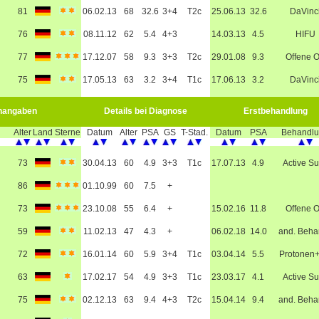
81
06.02.13
68
32.6
3+4
T2c
25.06.13
32.6
DaVinc
76
08.11.12
62
5.4
4+3
14.03.13
4.5
HIFU
77
17.12.07
58
9.3
3+3
T2c
29.01.08
9.3
Offene 
75
17.05.13
63
3.2
3+4
T1c
17.06.13
3.2
DaVinc
nangaben
Details bei Diagnose
Erstbehandlung
Alter
Land
Sterne
Datum
Alter
PSA
GS
T-Stad.
Datum
PSA
Behandl
73
30.04.13
60
4.9
3+3
T1c
17.07.13
4.9
Active Su
86
01.10.99
60
7.5
+
73
23.10.08
55
6.4
+
15.02.16
11.8
Offene 
59
11.02.13
47
4.3
+
06.02.18
14.0
and. Beha
72
16.01.14
60
5.9
3+4
T1c
03.04.14
5.5
Protonen
63
17.02.17
54
4.9
3+3
T1c
23.03.17
4.1
Active Su
75
02.12.13
63
9.4
4+3
T2c
15.04.14
9.4
and. Beha