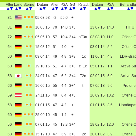
Alter
Land
Sterne
Datum
Alter
PSA
GS
T-Stad.
Datum
PSA
Behandl
31
05.03.93
-2
55.0
+
81
10.03.15
70
14.0
3+3
13.07.15
14.0
HIFU
72
05.06.10
57
10.4
3+4
pT3a
03.08.10
11.0
Offene 
64
15.03.12
51
4.0
+
03.01.14
5.2
Offene 
60
09.04.14
49
4.8
3+3
T1c
11.06.14
4.3
LDR-Bra
60
19.10.16
51
4.7
3+3
cT1c
05.01.17
1.1
Active Su
58
24.07.14
47
6.2
3+4
T2c
02.02.15
5.9
Active Su
66
16.06.15
55
4.4
3+4
t
07.05.18
9.6
Protone
59
24.11.15
49
6.4
4+3
16.09.15
10.2
Offene 
58
01.01.15
47
4.2
+
01.01.15
3.6
Homöopat
60
25.09.10
45
1.4
+
56
07.01.15
45
13.3
3+4
18.02.15
12.0
Offene 
63
15.12.10
47
3.9
3+3
T2c
20.01.02
3.9
Offene 