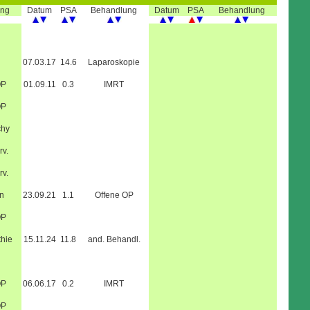
ung
Datum
PSA
Behandlung
Datum
PSA
Behandlung
07.03.17
14.6
Laparoskopie
OP
01.09.11
0.3
IMRT
OP
chy
rv.
rv.
n
23.09.21
1.1
Offene OP
OP
hie
15.11.24
11.8
and. Behandl.
OP
06.06.17
0.2
IMRT
OP