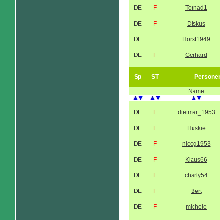
DE
F
Tornad1
DE
F
Diskus
DE
Horst1949
DE
F
Gerhard
Sp
ST
Persone
Name
DE
F
dietmar_1953
DE
F
Huskie
DE
F
nicog1953
DE
F
Klaus66
DE
F
charly54
DE
F
Bert
DE
F
michele