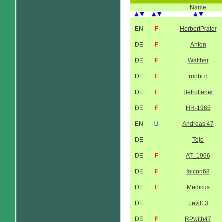
Name
EN
F
HerbertPrater
DE
F
Anton
DE
F
Walther
DE
F
robbi.c
DE
F
Betroffener
DE
F
HH-1965
EN
U
Andreas 47
DE
Tojo
DE
F
AT_1966
DE
F
falcon68
DE
F
Medicus
DE
Levil13
DE
F
RPwith47