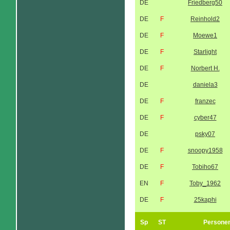
DE
Friedberg50
DE
F
Reinhold2
DE
F
Moewe1
DE
F
Starlight
DE
F
Norbert H.
DE
daniela3
DE
F
franzec
DE
F
cyber47
DE
psky07
DE
F
snoopy1958
DE
F
Tobiho67
EN
F
Toby_1962
DE
F
25kaphi
Sp
ST
Persone