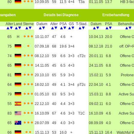
80
10.09.05
59
11.5
4+4
T3a
01.11.05
13.7
HB 3-fa
nangaben
Details bei Diagnose
Erstbehandlung
Alter
Land
Sterne
Datum
Alter
PSA
GS
T-Stad.
Datum
PSA
Behandl
65
H
10.11.07
47
4.6
+
10.04.13
20.0
Offene 
75
07.09.18
68
19.6
3+4
08.12.18
21.0
off. OP+
74
08.12.10
59
6.6
3+3
cT2c
20.01.11
6.8
Offene 
65
14.11.05
45
6.5
4+3
24.11.05
6.8
Offene 
81
20.10.10
65
5.9
3+3
15.02.11
5.9
Protone
64
18.02.10
49
4.1
3+4
pT2c
22.04.10
4.1
Offene 
79
01.05.10
63
9.5
3+3
15.03.11
8.8
Active Su
55
22.12.10
40
4.4
3+3
09.02.11
6.0
Offene 
83
16.10.09
67
4.6
3+3
T1C
16.10.09
4.6
Active Su
65
28.07.09
49
4.0
3+3
08.09.09
4.0
Offene 
66
15.11.13
53
16.0
+
15.11.13
16.4
Watchful W