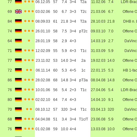
77
06.12.05
57
7.4
3+4
T2a
11.02.06
7.4
LDR-Bra
69
03.02.06
50
6.7
3+3
T2c
21.03.06
6.7
Offene 
84
08.09.03
61
21.8
3+4
T2a
28.10.03
21.8
DHB n. 
74
26.01.10
58
7.5
3+4
pT2c
09.03.10
7.0
Offene 
64
28.01.19
58
2.9
4+3
14.03.19
2.7
DaVinc
71
12.02.09
55
5.9
4+3
T1c
31.03.09
5.9
DaVinc
77
23.11.02
53
14.0
3+4
2a
19.02.03
14.0
Offene 
72
06.11.14
60
5.3
4+5
1c
22.01.15
5.3
HB 1-fa
86
28.02.08
68
14.8
3+4
pT3a
08.04.08
14.8
Offene 
76
10.01.06
56
5.4
2+3
T1c
27.04.06
5.4
LDR-Bra
80
02.02.10
64
7.4
4+3
14.04.10
9.1
Offene 
70
08.10.12
57
320
3+4
T1c
03.04.13
320
DaVinc
68
04.04.08
51
3.4
3+4
T1c/T
23.06.08
5.9
Offene 
76
01.02.08
59
10.0
4+4
13.03.08
10.0
Offene 