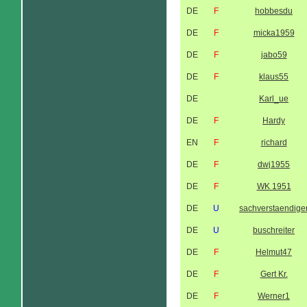
DE
F
hobbesdu
DE
F
micka1959
DE
F
jabo59
DE
F
klaus55
DE
Karl_ue
DE
F
Hardy
EN
F
richard
DE
F
dwj1955
DE
F
WK 1951
DE
U
sachverstaendige
DE
U
buschreiter
DE
F
Helmut47
DE
F
Gert Kr.
DE
F
Werner1