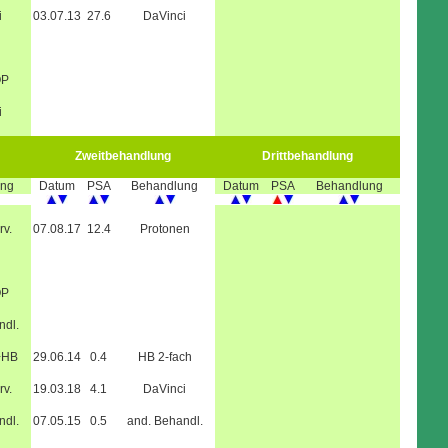
i
03.07.13
27.6
DaVinci
OP
i
Zweitbehandlung
Drittbehandlung
ung
Datum
PSA
Behandlung
Datum
PSA
Behandlung
rv.
07.08.17
12.4
Protonen
OP
ndl.
+HB
29.06.14
0.4
HB 2-fach
rv.
19.03.18
4.1
DaVinci
ndl.
07.05.15
0.5
and. Behandl.