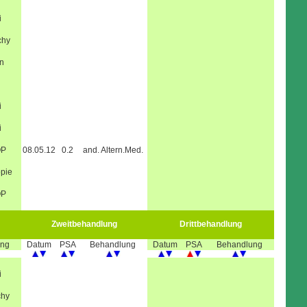
i
chy
n
i
i
OP
08.05.12
0.2
and. Altern.Med.
pie
OP
Zweitbehandlung
Drittbehandlung
ung
Datum
PSA
Behandlung
Datum
PSA
Behandlung
i
chy