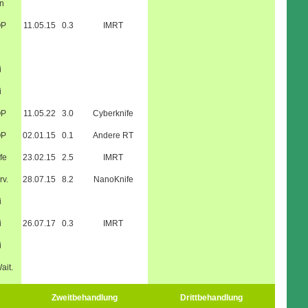
n
OP
11.05.15
0.3
IMRT
i
i
OP
11.05.22
3.0
Cyberknife
OP
02.01.15
0.1
Andere RT
fe
23.02.15
2.5
IMRT
rv.
28.07.15
8.2
NanoKnife
i
i
26.07.17
0.3
IMRT
i
ait.
Zweitbehandlung
Drittbehandlung