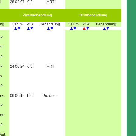
ch
28.02.07
0.2
IMRT
Zweitbehandlung
Drittbehandlung
ung
Datum
PSA
Behandlung
Datum
PSA
Behandlung
OP
RT
OP
OP
24.06.24
0.3
IMRT
n
OP
rv.
06.06.12
10.5
Protonen
OP
rv.
OP
ait.