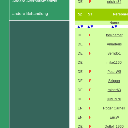
Andere Alternativmedizin
DE
F
erich s34
andere Behandlung
Sp
ST
Persone
Name
DE
F
tom.riemer
DE
F
Amadeus
DE
F
Bernd51
DE
mike1160
DE
F
PeterWS
DE
F
Skipper
DE
F
rainer63
DE
F
juni1970
EN
F
Roger Carnell
EN
F
EricW
DE
F
Detlef_1960