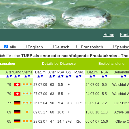
Home
Kont
n:
alle
Englisch
Deutsch
Französisch
Spani
ich für eine
TURP als erste oder nachfolgende Prostatakrebs - The
nangaben
Details bei Diagnose
Erstbehandlung
Alter
Land
Sterne
Datum
Alter
PSA
GS
T-Stad.
Datum
PSA
Behandl
79
27.07.09
63
5.5
+
24.07.09
5.5
Watchful W
79
27.07.09
63
5.5
+
24.07.09
5.5
Watchful W
g
77
26.05.04
56
5.4
3+3
T1c
03.09.04
7.2
LDR-Bra
69
09.05.17
60
10.0
+
15.08.18
11.0
Active Su
65
28.02.07
47
14.7
3+3
t2c
05.04.07
15.0
Offene 