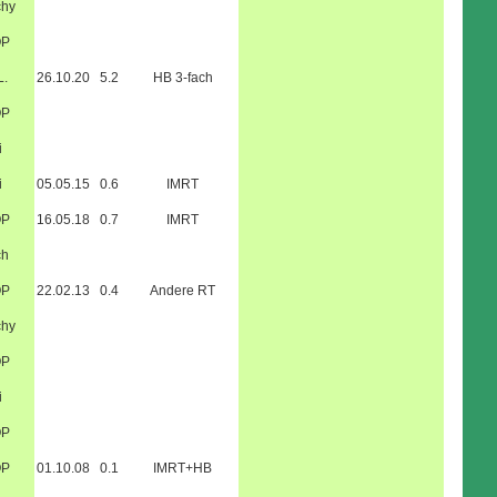
chy
OP
L.
26.10.20
5.2
HB 3-fach
OP
i
i
05.05.15
0.6
IMRT
OP
16.05.18
0.7
IMRT
ch
OP
22.02.13
0.4
Andere RT
chy
OP
i
OP
OP
01.10.08
0.1
IMRT+HB