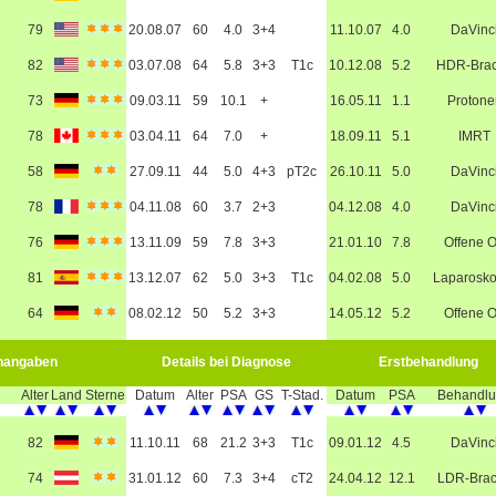
79
20.08.07
60
4.0
3+4
11.10.07
4.0
DaVinc
82
03.07.08
64
5.8
3+3
T1c
10.12.08
5.2
HDR-Bra
73
09.03.11
59
10.1
+
16.05.11
1.1
Protone
78
03.04.11
64
7.0
+
18.09.11
5.1
IMRT
58
27.09.11
44
5.0
4+3
pT2c
26.10.11
5.0
DaVinc
78
04.11.08
60
3.7
2+3
04.12.08
4.0
DaVinc
76
13.11.09
59
7.8
3+3
21.01.10
7.8
Offene 
81
13.12.07
62
5.0
3+3
T1c
04.02.08
5.0
Laparosko
64
08.02.12
50
5.2
3+3
14.05.12
5.2
Offene 
nangaben
Details bei Diagnose
Erstbehandlung
Alter
Land
Sterne
Datum
Alter
PSA
GS
T-Stad.
Datum
PSA
Behandl
82
11.10.11
68
21.2
3+3
T1c
09.01.12
4.5
DaVinc
74
31.01.12
60
7.3
3+4
cT2
24.04.12
12.1
LDR-Bra