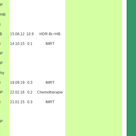
OP
+HB
i
B
15.08.12
10.9
HDR-Br.+HB
i
14.10.15
0.1
IMRT
OP
OP
chy
i
19.09.19
0.3
IMRT
OP
22.02.16
0.2
Chemotherapie
i
21.01.15
0.3
IMRT
OP