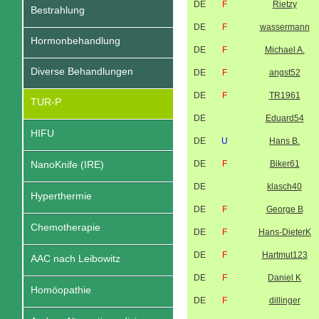
DE
F
Rietzy
Bestrahlung
DE
F
wassermann
Hormonbehandlung
DE
F
Michael A.
Diverse Behandlungen
DE
F
angst52
DE
F
TR1961
TUR-P
DE
Eduard54
HIFU
DE
U
Hans B.
NanoKnife (IRE)
DE
F
Biker61
DE
klasch40
Hyperthermie
DE
F
George B
Chemotherapie
DE
F
Hans-DieterK
DE
F
Hartmut123
AAC nach Leibowitz
DE
F
Daniel K
Homöopathie
DE
F
dillinger