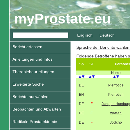
myProstate.eu
Englisch
Deutsch
Bericht erfassen
Sprache der Berichte wähle
Folgende Betroffene haben s
Anleitungen und Infos
Sp
ST
Persone
Therapiebeurteilungen
Name
Erweiterte Suche
DE
Pierrot.de
EN
Pierrot.en
Berichte auswählen
DE
F
Juergen Hambur
Beobachten und Abwarten
DE
F
watsan
Radikale Prostatektomie
DE
F
JoScho