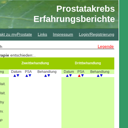
Prostatakrebs
Erfahrungsberichte
akt zu myProstate
Links
Impressum
Login/Registrierung
Legende
sch
rapie
entschieden:
..
Zweitbehandlung
Drittbehandlung
ung
Datum
PSA
Behandlung
Datum
PSA
Behandlung
ait.
ait.
chy
rv.
OP