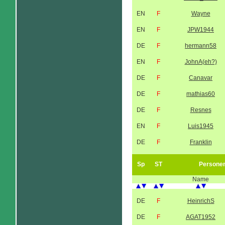
EN
F
Wayne
EN
F
JPW1944
DE
F
hermann58
EN
F
JohnA(eh?)
DE
F
Canavar
DE
F
mathias60
DE
F
Resnes
EN
F
Luis1945
DE
F
Franklin
Sp
ST
Persone
Name
DE
F
HeinrichS
DE
F
AGAT1952