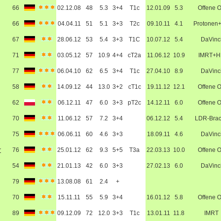
66
02.12.08
48
5.3
3+4
T1c
12.01.09
5.3
Offene 
66
04.04.11
51
5.1
3+3
T2c
09.10.11
4.1
Protonen
67
28.06.12
53
5.4
3+3
T1C
10.07.12
5.4
DaVinc
71
03.05.12
57
10.9
4+4
cT2a
11.06.12
10.9
IMRT+H
77
06.04.10
62
6.5
3+4
T1c
27.04.10
8.9
DaVinc
58
14.09.12
44
13.0
3+2
cT1c
19.11.12
12.1
Offene 
62
06.12.11
47
6.0
3+3
pT2c
14.12.11
6.0
Offene 
70
11.06.12
57
7.2
3+4
06.12.12
5.4
LDR-Bra
75
06.06.11
60
4.6
3+3
18.09.11
4.6
DaVinc
r
76
25.01.12
62
9.3
5+5
T3a
22.03.13
10.0
Offene 
54
21.01.13
42
6.0
3+3
27.02.13
6.0
DaVinc
79
13.08.08
61
2.4
+
70
15.11.11
55
5.9
3+4
16.01.12
5.8
Offene 
89
09.12.09
72
12.0
3+3
T1c
13.01.11
11.8
IMRT